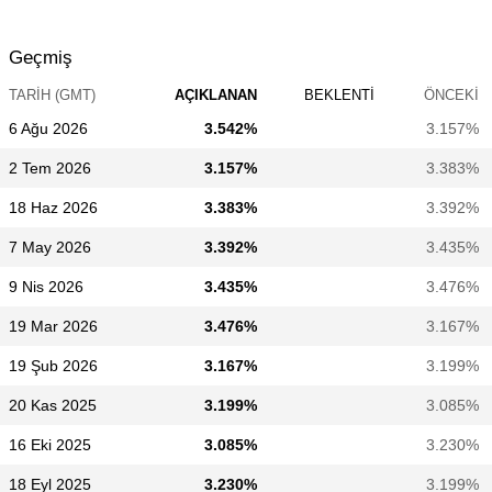
Geçmiş
TARIH (GMT)
AÇIKLANAN
BEKLENTI
ÖNCEKI
6 Ağu 2026
3.542%
3.157%
2 Tem 2026
3.157%
3.383%
18 Haz 2026
3.383%
3.392%
7 May 2026
3.392%
3.435%
9 Nis 2026
3.435%
3.476%
19 Mar 2026
3.476%
3.167%
19 Şub 2026
3.167%
3.199%
20 Kas 2025
3.199%
3.085%
16 Eki 2025
3.085%
3.230%
18 Eyl 2025
3.230%
3.199%