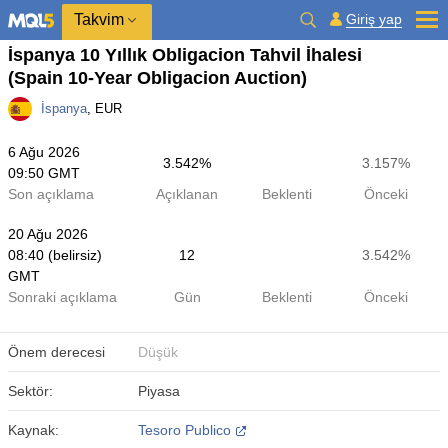
Takvim
Giriş yap
İspanya 10 Yıllık Obligacion Tahvil İhalesi
(Spain 10-Year Obligacion Auction)
İspanya
, EUR
6 Ağu 2026
3.542%
3.157%
09:50 GMT
Son açıklama
Açıklanan
Beklenti
Önceki
20 Ağu 2026
08:40 (belirsiz)
12
3.542%
GMT
Sonraki açıklama
Gün
Beklenti
Önceki
Önem derecesi
Düşük
Sektör:
Piyasa
Kaynak:
Tesoro Publico