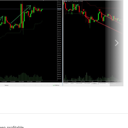
щество, необходимое для улучшения вашей стратегии и
ите под контроль свою торговлю!
***
о на таймфреймах M30, H1 и выше.
, XAUUSD и другие
подтверждения тренда, и выдает визуальное оповещение на
en profitable.