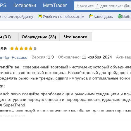
PS
Котировки
MetaTrader
Нажмите
/
для поиска: @use
к по алготрейдингу
Учебник по нейросетям
Календарь
Вебт
 (31)
Обсуждение (23)
Что нового
lse
5
Версия:
1.9
Обновлено:
11 ноября 2024
Активац
n Ion Puscasu
rendPulse
, совершенный торговый инструмент, который объединя
зировать ваш торговый потенциал. Разработанный для трейдеров, к
ределять рыночные тренды, сдвиги импульса и оптимальные точки 
ки:
rend:
легко следуйте преобладающим рыночным тенденциям и плы
еляет уровни перекупленности и перепроданности, идеально подх
я SuperTrend
чность:
используйте стохастические колебания для поиска скрыты
я SuperTrend.
х таймфреймов:
будьте в курсе событий на рынке на разных таймф
овещения:
получайте уведомления при выполнении ваших индивид