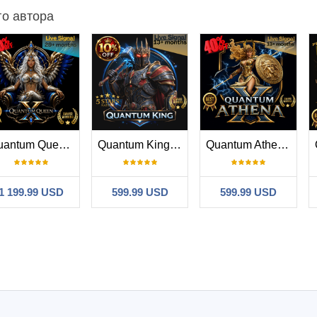
го автора
Quantum Queen X MT5
Quantum King EA
Quantum Athena X
1 199.99 USD
599.99 USD
599.99 USD
#
.05.12 04:51
nd Quantum series EA I've bought, and almost every one of them has be