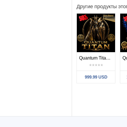
Другие продукты это
Quantum Titan MT5
999.99 USD
Фильтр:
pai lim liew
2026
This is the seco
108