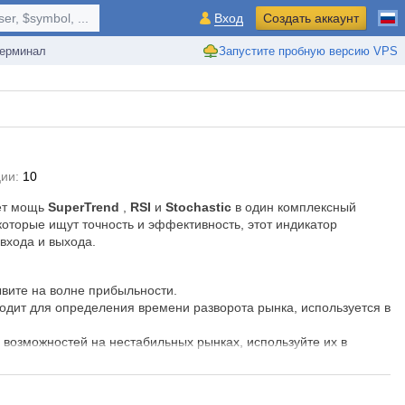
r, $symbol, ...
Вход
Создать аккаунт
ерминал
Запустите пробную версию VPS
ии:
10
ет мощь
SuperTrend
,
RSI
и
Stochastic
в один комплексный
оторые ищут точность и эффективность, этот индикатор
входа и выхода.
вите на волне прибыльности.
одит для определения времени разворота рынка, используется в
х возможностей на нестабильных рынках,
используйте их в
реймах: от M5 до H1 или H4.
уальных торговых условий, чтобы вы никогда не пропустили