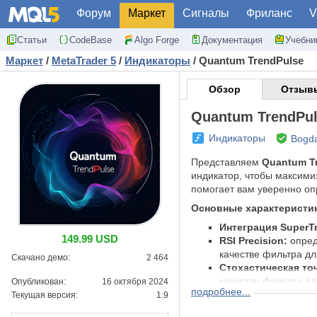
Форум
Маркет
Сигналы
Фриланс
V
Статьи
CodeBase
Algo Forge
Документация
Учебни
Маркет
/
MetaTrader 5
/
Индикаторы
/
Quantum TrendPulse
Обзор
Отзывы
Quantum TrendPu
Индикаторы
Bogda
Представляем
Quantum T
индикатор, чтобы максими
помогает вам уверенно оп
Основные характеристи
Интеграция SuperT
149.99 USD
RSI Precision:
опред
качестве фильтра дл
Скачано демо:
2 464
Стохастическая то
качестве фильтра дл
Опубликован:
16 октября 2024
подробнее...
Анализ нескольки
Текущая версия:
1.9
Настраиваемые оп