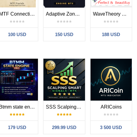
MTF Connecting Fractals
Adaptive Zone Engine
WaveTheory Fully automatic calculation
100 USD
150 USD
188 USD
Btmm state engine pro
SSS Scalping Smart Signals MT5 Indicator
ARICoins
179 USD
299.99 USD
3 500 USD