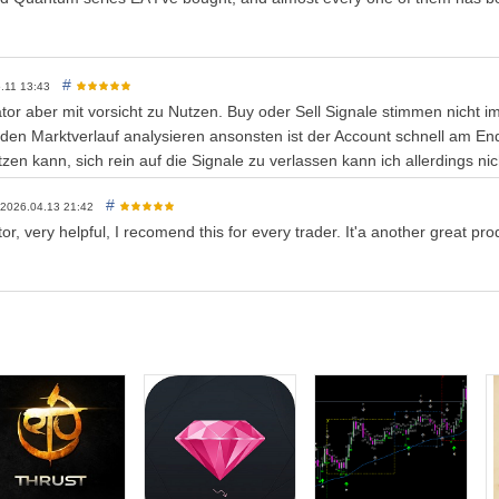
или вам нужна помощь, свяжитесь со мной через Личное сообщение.
#
5.11 13:43
kator aber mit vorsicht zu Nutzen. Buy oder Sell Signale stimmen nicht
en Marktverlauf analysieren ansonsten ist der Account schnell am Ende
zen kann, sich rein auf die Signale zu verlassen kann ich allerdings ni
#
2026.04.13 21:42
or, very helpful, I recomend this for every trader. It'a another great p