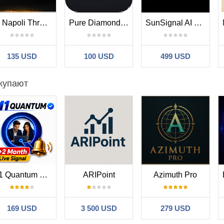
Di Napoli Thrust Scanner Dashboard MT5
Pure Diamond Trend Exhaustion
SunSignal AI GOLD
135 USD
100 USD
499 USD
купают
M1 Quantum MT5
ARIPoint
Azimuth Pro
169 USD
3 500 USD
279 USD