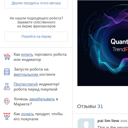
сделку.
Другие продукты этого автора
Независимо от того, нович
торговли с уверенностью.
Не нашли подходящего робота?
Закажите собственного
на бирже фрилансеров
***Купите Quantum Trend
Перейти на биржу
Рекомендации:
Таймфрейм:
Для до
Как
купить
торгового робота
Валютные пары: US
или индикатор
Тип счета: ECN, Raw
Время брокера: Люб
Запусти робота на
Брокеры: IC Markets
виртуальном
хостинге
Протестируй
индикатор/
робота перед покупкой
Технические характерис
Не перекрашивается
Хочешь
зарабатывать
в
Определяет разворот
Маркете?
Отзывы
31
графике и звуковое
Как
подать
продукт, чтобы
его покупали
pai lim liew
2026
Контакт
This is the seco