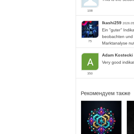
Если у вас есть вопросы 
по установке
108
Ikashi259
2026.0
Ein "guter" Indi
beobachten und d
75
Marktanalyse nut
Adam Kostecki
Very good indikat
350
Рекомендуем также