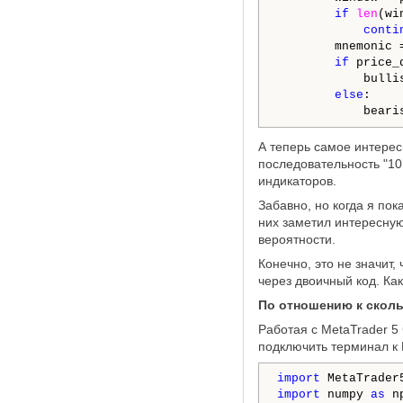
if
len
(wi
conti
        mnemonic 
if
 price_
            bulli
else
:

            beari
А теперь самое интерес
последовательность "10
индикаторов.
Забавно, но когда я пок
них заметил интересну
вероятности.
Конечно, это не значит
через двоичный код. Ка
По отношению к скол
Работая с MetaTrader 5
подключить терминал к 
import
 MetaTrader
import
 numpy 
as
 np