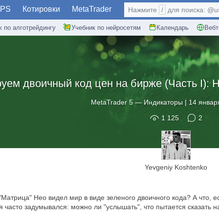
PS
Котировки
MetaTrader
Нажмите
/
для поиска: @use
к по алготрейдингу
Учебник по нейросетям
Календарь
Вебт
уем двоичный код цен на бирже (Часть I): 
MetaTrader 5
—
Индикаторы
|
14 январ
1 125
2
Yevgeniy Koshtenko
"Матрица" Нео видел мир в виде зеленого двоичного кода? А что, е
я часто задумывался: можно ли "услышать", что пытается сказать н