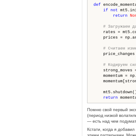
def
 encode_moment
if
not
 mt5.in
return
No
# Загружаем д
    rates = mt5.c
    prices = np.a
# Считаем изм
    price_changes
# Кодируем си
    strong_moves 
    momentum = np
    momentum[stro
    mt5.shutdown()
return
 moment
Помню свой первый эксп
(период низкой волатил
— есть над чем подумат
Кстати, когда я добави
этими паттернами. Может