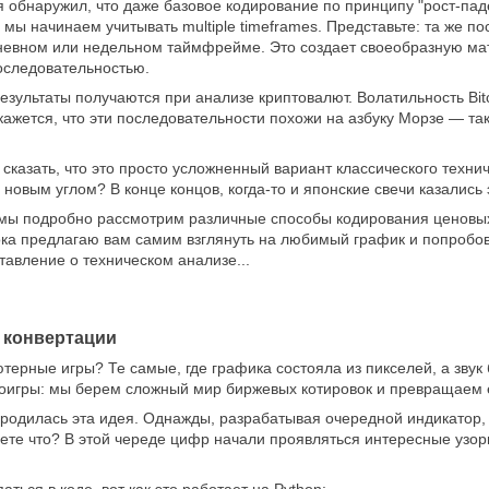
я обнаружил, что даже базовое кодирование по принципу "рост-па
а мы начинаем учитывать multiple timeframes. Представьте: та же 
невном или недельном таймфрейме. Это создает своеобразную мат
оследовательностью.
зультаты получаются при анализе криптовалют. Волатильность Bit
кажется, что эти последовательности похожи на азбуку Морзе — так
 сказать, что это просто усложненный вариант классического технич
овым углом? В конце концов, когда-то и японские свечи казались э
мы подробно рассмотрим различные способы кодирования ценовых 
ока предлагаю вам самим взглянуть на любимый график и попробов
тавление о техническом анализе...
 конвертации
ерные игры? Те самые, где графика состояла из пикселей, а звук 
оигры: мы берем сложный мир биржевых котировок и превращаем е
к родилась эта идея. Однажды, разрабатывая очередной индикатор,
ете что? В этой череде цифр начали проявляться интересные узоры