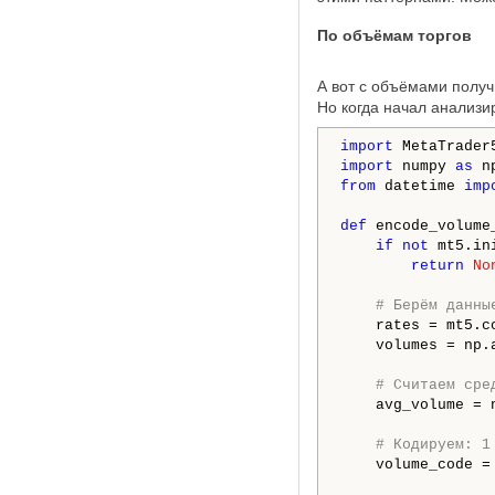
По объёмам торгов
А вот с объёмами получ
Но когда начал анализ
import
 MetaTrader
import
 numpy 
as
from
 datetime 
imp
def
 encode_volume
if
not
 mt5.in
return
No
# Берём данны
    rates = mt5.c
    volumes = np.
# Считаем сре
    avg_volume = 
# Кодируем: 1
    volume_code =