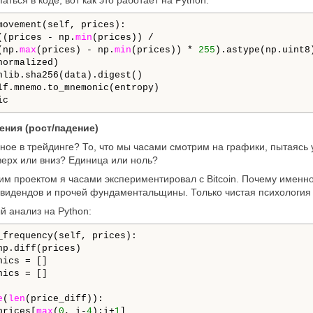
аться в коде, вот как это работает на Python:
movement(self, prices):

((prices - np.
min
(prices)) / 

(np.
max
(prices) - np.
min
(prices)) * 
255
).astype(np.uint8)
normalized)

hlib.sha256(data).digest()

lf.mnemo.to_mnemonic(entropy)

ic
ния (рост/падение)
вное в трейдинге? То, что мы часами смотрим на графики, пытаясь 
ерх или вниз? Единица или ноль?
им проектом я часами экспериментировал с Bitcoin. Почему именно 
ивидендов и прочей фундаментальщины. Только чистая психология
й анализ на Python:
_frequency(self, prices):

p.diff(prices)

ics = []

ics = []

e
(
len
(price_diff)):

prices[
max
(
0
, i-
4
):i+
1
]
