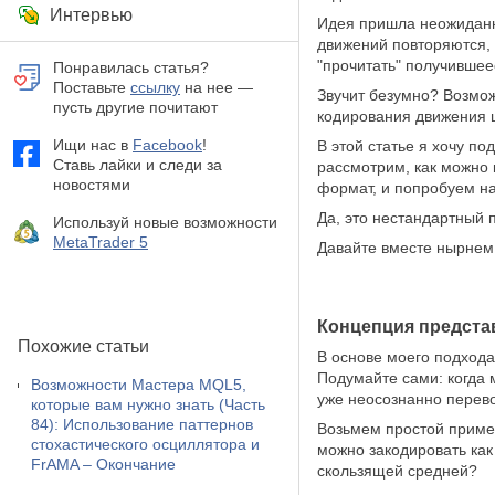
Интервью
Идея пришла неожиданно
движений повторяются, 
"прочитать" получивше
Понравилась статья?
Поставьте
ссылку
на нее —
Звучит безумно? Возмож
пусть другие почитают
кодирования движения 
Ищи нас в
Facebook
!
В этой статье я хочу 
Ставь лайки и следи за
рассмотрим, как можно
новостями
формат, и попробуем на
Да, это нестандартный п
Используй новые возможности
MetaTrader 5
Давайте вместе нырнем 
Концепция предста
Похожие статьи
В основе моего подхода
Подумайте сами: когда 
Возможности Мастера MQL5,
уже неосознанно перев
которые вам нужно знать (Часть
84): Использование паттернов
Возьмем простой приме
стохастического осциллятора и
можно закодировать как
FrAMA – Окончание
скользящей средней?