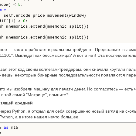
ndow) < 
5
:

nue
= self.encode_price_movement(window)

diff[i] > 
0
:

sh_mnemonics.extend(mnemonic.split())

sh_mnemonics.extend(mnemonic.split())
ное — как это работает в реальном трейдинге. Представьте: вы см
11101". Выглядит как бессмыслица? А вот и нет! Эта последователь
азал этот код своим коллегам-трейдерам, они сначала крутили паль
ю вещь: некоторые бинарные последовательности появляются пер
, что мы изобрели машину для печати денег. Но согласитесь — есть
к в той самой "Матрице", помните?
ьзящей средней
 через Python, я открыл для себя совершенно новый взгляд на ско
Python, а в итоге нашел нечто большее.
5 
as

