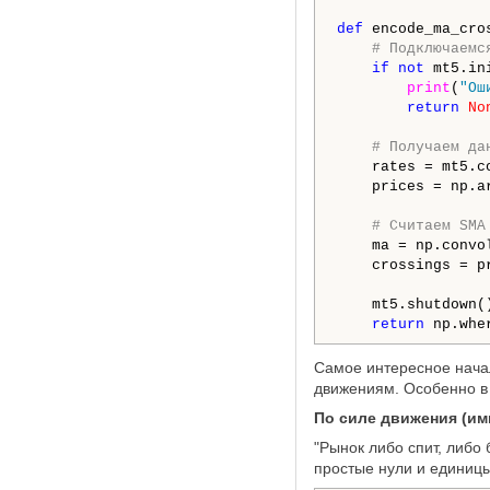
def
 encode_ma_cro
# Подключаемс
if
not
 mt5.in
print
(
"Ош
return
No
# Получаем да
    rates = mt5.c
    prices = np.a
# Считаем SMA
    ma = np.convo
    crossings = p
    mt5.shutdown()
return
 np.whe
Самое интересное начал
движениям. Особенно в 
По силе движения (им
"Рынок либо спит, либо
простые нули и единицы