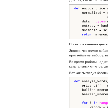
Для тех, кто любит покоп
def
 encode_price_
    normalized = 
                 
    data = 
bytes
(
    entropy = has
    mnemonic = se
return
 mnemon
По направлению движе
Знаете, что самое заба
простейшему выбору: вв
Во время работы над эт
квартальных отчетов, д
Вот как выглядит базовы
def
 analyze_words
    price_diff = n
    bullish_mnemon
    bearish_mnemon
for
 i 
in
rang
        window = 