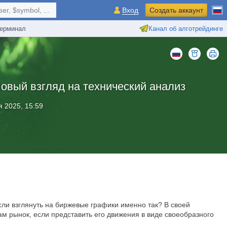
r, $symbol, ...
Вход
Создать аккаунт
ерминал
Канал об алготрейдинге
Новый взгляд на технический анализ
я 2025, 15:59
сли взглянуть на биржевые графики именно так? В своей
ам рынок, если представить его движения в виде своеобразного