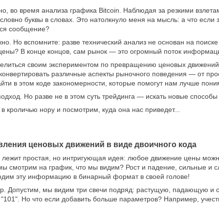
, во время анализа графика Bitcoin. Наблюдая за резкими взлет
словно буквы в словах. Это натолкнуло меня на мысль: а что если
еся сообщение?
но. Но вспомните: разве технический анализ не основан на поиске
цены? В конце концов, сам рынок — это огромный поток информац
поделиться своим экспериментом по превращению ценовых движени
 конвертировать различные аспекты рыночного поведения — от пр
йти в этом коде закономерности, которые помогут нам лучше пони
одход. Но разве не в этом суть трейдинга — искать новые способы 
в кроличью нору и посмотрим, куда она нас приведет...
вления ценовых движений в виде двоичного кода
 лежит простая, но интригующая идея: любое движение цены можно
мы смотрим на график, что мы видим? Рост и падение, сильные и 
одим эту информацию в бинарный формат в своей голове!
р. Допустим, мы видим три свечи подряд: растущую, падающую и 
 "101". Но что если добавить больше параметров? Например, учес