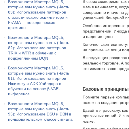
В своих экспериментах 
Возможности Мастера MQL5,
которые вам нужно знать (Часть
магия начинается, когд
83): Использование паттернов
совершенно иначе на д
стохастического осциллятора и
уникальной бинарной п
FrAMA — поведенческие
Особенно интересные ре
архетипы
представлении. Иногда 
и падение цены.
Возможности Мастера MQL5,
которые вам нужно знать (Часть
Конечно, скептики могут
82): Использование паттернов
на привычные вещи под н
TRIX и WPR в обучении с
В следующих разделах 
подкреплением DQN
реальной торговле. А п
Возможности Мастера MQL5,
это изменит ваше предс
которые вам нужно знать (Часть
81): Использование паттернов
Ишимоку и ADX Уайлдера в
обучении на основе β-VAE-
Базовые принципы
инференса
Помните первые компьют
похож на создание ретр
Возможности Мастера MQL5,
которые вам нужно знать (Часть
Давайте я расскажу, ка
95): Использование DSU и DBN в
привычных линий. И зна
пользовательском классе сигнала
языке.