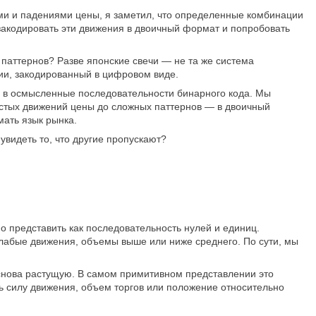
ами и падениями цены, я заметил, что определенные комбинации
 закодировать эти движения в двоичный формат и попробовать
 паттернов? Разве японские свечи — не та же система
ии, закодированный в цифровом виде.
й в осмысленные последовательности бинарного кода. Мы
остых движений цены до сложных паттернов — в двоичный
мать язык рынка.
увидеть то, что другие пропускают?
 представить как последовательность нулей и единиц.
слабые движения, объемы выше или ниже среднего. По сути, мы
снова растущую. В самом примитивном представлении это
ть силу движения, объем торгов или положение относительно