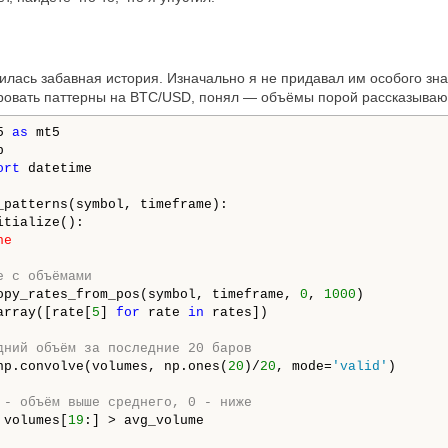
илась забавная история. Изначально я не придавал им особого з
ировать паттерны на BTC/USD, понял — объёмы порой рассказываю
5 
as
ort
 datetime

_patterns(symbol, timeframe):

itialize():

ne
е с объёмами
opy_rates_from_pos(symbol, timeframe, 
0
, 
1000
)

array([rate[
5
] 
for
 rate 
in
 rates])

дний объём за последние 20 баров
np.convolve(volumes, np.ones(
20
)/
20
, mode=
'valid'
)

 - объём выше среднего, 0 - ниже
 volumes[
19
:] > avg_volume
