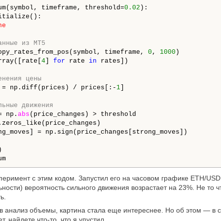
um(symbol, timeframe, threshold=
0.02
):

itialize():

ne
анные из MT5
opy_rates_from_pos(symbol, timeframe, 
0
, 
1000
)

rray([rate[
4
] 
for
 rate 
in
 rates])

енения цены
 = np.diff(prices) / prices[:-
1
]

льные движения
= np.
abs
(price_changes) > threshold

.zeros_like(price_changes)

ng_moves] = np.sign(price_changes[strong_moves])



um
еримент с этим кодом. Запустил его на часовом графике ETH/USD, 
ьности) вероятность сильного движения возрастает на 23%. Не то ч
ь.
л в анализ объемы, картина стала еще интереснее. Но об этом — в
, найдете что-то, что я упустил.