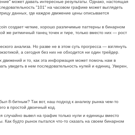
дение" может давать интересные результаты. Однако, настоящая
последовательность "101" на часовом графике может выглядеть
рицу данных, где каждое движение цены описывается
coin создает четкие, хорошо различимые паттерны в бинарном
ой же ритмичный танец точек и тире, только вместо них — рост
еского анализа. Но разве не в этом суть прогресса — взглянуть
кзотикой, а сегодня без них не обходится ни один трейдер.
движений и то, как эта информация может помочь нам в
ать увидеть в нем последовательность нулей и единиц. Уверен,
был 8-битным? Так вот, наш подход к анализу рынка чем-то
го в простой двоичный код.
 я случайно вывел на график только нули и единицы вместо
. Как будто рынок пытался что-то сказать на своем бинарном