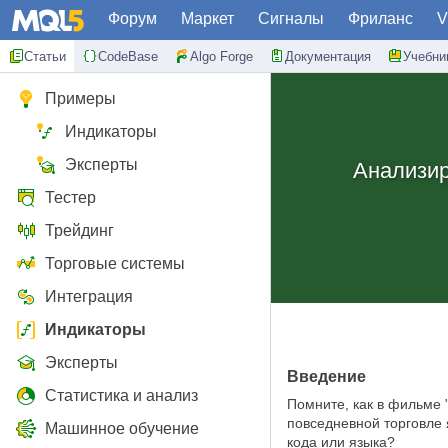
Форум
Маркет
Сигналы
Фриланс
V
Статьи
CodeBase
Algo Forge
Документация
Учебни
Примеры
Индикаторы
Эксперты
Анализир
Тестер
Трейдинг
Торговые системы
Интеграция
Индикаторы
Эксперты
Введение
Статистика и анализ
Помните, как в фильме 
повседневной торговле 
Машинное обучение
кода или языка?