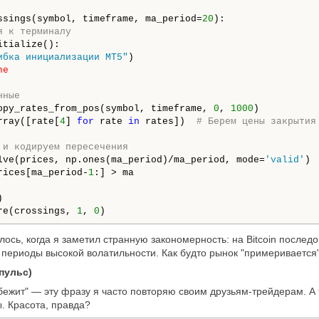
ssings(symbol, timeframe, ma_period=
20
):

я к терминалу
itialize():

ибка инициализации MT5"
)

ne
нные
opy_rates_from_pos(symbol, timeframe, 
0
, 
1000
)

rray([rate[
4
] 
for
 rate 
in
 rates])  
# Берем цены закрытия
 и кодируем пересечения
lve(prices, np.ones(ma_period)/ma_period, mode=
'valid'
)

rices[ma_period-
1
:] > ma



re(crossings, 
1
, 
0
)
ось, когда я заметил странную закономерность: на Bitcoin послед
периоды высокой волатильности. Как будто рынок "примеривается
пульс)
 бежит" — эту фразу я часто повторяю своим друзьям-трейдерам. А
. Красота, правда?