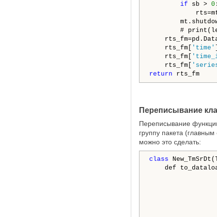
if
 sb > 
0
:
            rts=m
        mt.shutdow
        # print(le
    rts_fm=pd.Data
    rts_fm[
'time'
    rts_fm[
'time_
    rts_fm[
'serie
return
 rts_fm
Переписывание клас
Переписывание функции 
группу пакета (главным
можно это сделать:
class
 New_TmSrDt(
    def to_datalo
                 
                 
                 
                 
                 