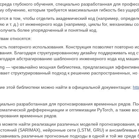
о среда глубокого обучения, специально разработанная для профе
у обучению, которым требуется максимальная гибкость без ущер
тся в том, чтобы отделить академический код (например, опреде
 и т. д.) от инженерного кода (например, циклы for, механизмы сох
получить более упорядоченный и понятный код.
вам относятся:
сть повторного использования. Конструкция позволяет повторно ис
вания. Благодаря структурированному дизайну поддерживать код с
лагодаря абстрагированию шаблонного инженерного кода код машин
tning — чрезвычайно мощная библиотека, предлагающая эффективн
ивает структурированный подход к решению распространенных, но с
ие этой библиотеки можно найти в официальной документации:
htt
циально разработанная для прогнозирования временных рядов. Пос
матической дифференциации и оптимизации PyTorch, а также воспо
зирования временных рядов.
вы можете найти реализации различных моделей прогнозирования, 
стояний (SARIMAX), нейронные сети (LSTM, GRU) и ансамблевые ме
равнивать различные прогнозные подходы в одной и той же среде