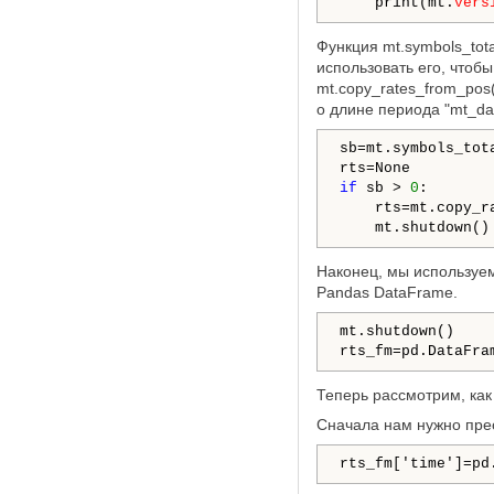
    print(mt.
vers
Функция mt.symbols_tot
использовать его, чтоб
mt.copy_rates_from_pos
о длине периода "mt_da
sb=mt.symbols_tota
if
 sb > 
0
:

    rts=mt.copy_r
    mt.shutdown()
Наконец, мы используем
Pandas DataFrame.
mt.shutdown()

rts_fm=pd.DataFra
Теперь рассмотрим, как
Сначала нам нужно пре
rts_fm['time']=pd