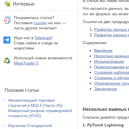
В статье мы также объ
Интервью
Что касается данных, в
тот же формат, вы может
Понравилась статья?
Ссылки на две предыду
Поставьте
ссылку
на нее —
пусть другие почитают
Разметка данных 
Разметка данных 
Ищи нас в
Telegram
!
Содержание:
Ставь лайки и следи за
новостями
Введение
Несколько важных
Используй новые возможности
Инициализация
MetaTrader 5
Переписывание кла
Создание наборов
Создание и обуче
Определение лог
Заключение
Похожие статьи
Автоматизация торговых
стратегий в MQL5 (Часть 45):
Несколько важных 
Инверсный разрыв справедливой
стоимости (IFVG)
Сначала давайте предст
1. PyTorch Lightning
Изучение Стандартной