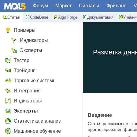
Форум
Маркет
Сигналы
Фриланс
V
Статьи
CodeBase
Algo Forge
Документация
Учебни
Примеры
Индикаторы
Эксперты
Разметка дан
Тестер
Трейдинг
Торговые системы
Интеграция
Индикаторы
Эксперты
Введение
Статистика и анализ
Статья рассказывает, к
прогнозирования финан
Машинное обучение