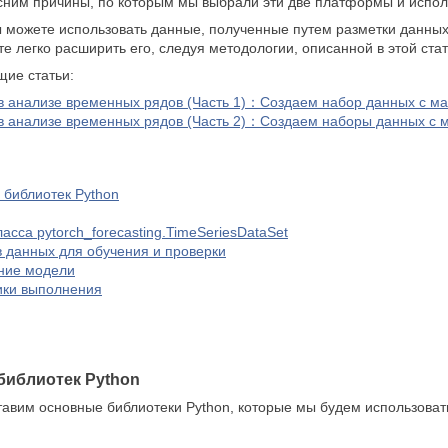
ясним причины, по которым мы выбрали эти две платформы и испо
ы можете использовать данные, полученные путем разметки данных
е легко расширить его, следуя методологии, описанной в этой стат
щие статьи:
в анализе временных рядов (Часть 1)：Создаем набор данных с м
в анализе временных рядов (Часть 2)：Создаем наборы данных с 
 библиотек Python
сса pytorch_forecasting.TimeSeriesDataSet
 данных для обучения и проверки
ние модели
ики выполнения
библиотек Python
авим основные библиотеки Python, которые мы будем использоват