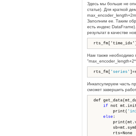
Здесь мы больше не опи
статье). Для краткой д
max_encoder_length+2max
Заполним ее. Таким об
есть индекс DataFrame)
результат в качестве н
rts_fm['time_idx'
Нам также необходимо 
"max_encoder_length+2*m
rts_fm[
'series'
]=
Инкапсулируем часть пр
сможет завершить работ
def get_data(mt_d
if
 not mt.ini
        print(
'in
else
:

        print(mt.v
        sb=mt.symb
        rts=None
