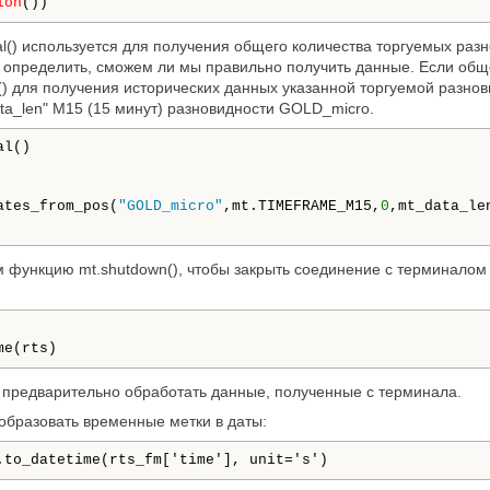
ion
())
al() используется для получения общего количества торгуемых раз
ы определить, сможем ли мы правильно получить данные. Если об
() для получения исторических данных указанной торгуемой разн
ta_len" M15 (15 минут) разновидности GOLD_micro.
l()

ates_from_pos(
"GOLD_micro"
,mt.TIMEFRAME_M15,
0
,mt_data_len
 функцию mt.shutdown(), чтобы закрыть соединение с терминалом
me(rts)
 предварительно обработать данные, полученные с терминала.
образовать временные метки в даты:
.to_datetime(rts_fm['time'], unit='s') 