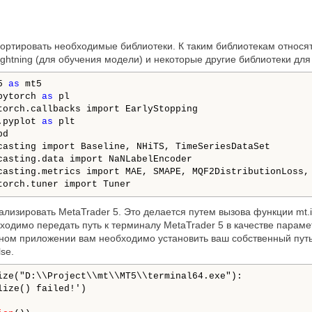
ортировать необходимые библиотеки. К таким библиотекам относя
ightning (для обучения модели) и некоторые другие библиотеки для
5 
as
 mt5

pytorch 
as
torch.callbacks import EarlyStopping

.pyplot 
as
 plt

torch.tuner import Tuner
изировать MetaTrader 5. Это делается путем вызова функции mt.ini
ходимо передать путь к терминалу MetaTrader 5 в качестве парамет
ьном приложении вам необходимо установить ваш собственный путь
se.
ize("D:\\Project\\mt\\MT5\\terminal64.exe"):
