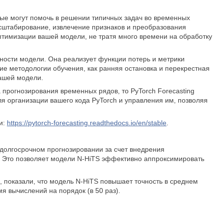
рые могут помочь в решении типичных задач во временных
асштабирование, извлечение признаков и преобразования
оптимизации вашей модели, не тратя много времени на обработку
ости модели. Она реализует функции потерь и метрики
кие методологии обучения, как ранняя остановка и перекрестная
вашей модели.
прогнозирования временных рядов, то PyTorch Forecasting
я организации вашего кода PyTorch и управления им, позволяя
и:
https://pytorch-forecasting.readthedocs.io/en/stable
.
долгосрочном прогнозировании за счет внедрения
. Это позволяет модели N-HiTS эффективно аппроксимировать
показали, что модель N-HiTS повышает точность в среднем
я вычислений на порядок (в 50 раз).