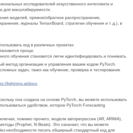
ссиональных исследователей искусственного интеллекта и
ба для масштабируемости.
ления моделей, прямое/обратное распространение,
ранения, журналы TensorBoard, стратегии обучения и т. д.), в
пользовать код в различных проектах.
тановится проще.
ного обучения становится легче идентифицировать и понимать.
ый метод организации и управления вашим кодом PyTorch.
ложных задач, таких как обучение, проверка и тестирование
ps://lightning.ai/docs
.
кольку она создана на основе PyTorch, вы можете использовать
льзоваться удобством, которое PyTorch Forecasting
включая, помимо прочего, модели авторегрессии (AR, ARIMA),
тоды (Prophet, N-Beats). Это означает, что вы можете
 без необходимости писать обширный стандартный код для