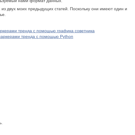
льзуемый нами формат данных.
 из двух моих предыдущих статей. Поскольку они имеют один и
ье.
аркерами тренда с помощью графика советника
маркерами тренда с помощью Python
ь.