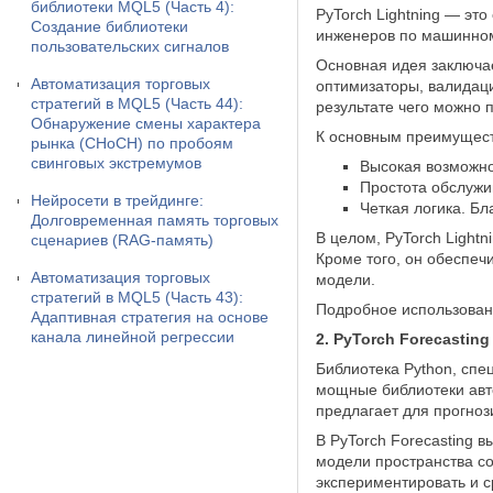
библиотеки MQL5 (Часть 4):
PyTorch Lightning — эт
Создание библиотеки
инженеров по машинном
пользовательских сигналов
Основная идея заключае
Автоматизация торговых
оптимизаторы, валидацию
стратегий в MQL5 (Часть 44):
результате чего можно 
Обнаружение смены характера
К основным преимущест
рынка (CHoCH) по пробоям
свинговых экстремумов
Высокая возможно
Простота обслужи
Нейросети в трейдинге:
Четкая логика. Б
Долговременная память торговых
В целом, PyTorch Ligh
сценариев (RAG-память)
Кроме того, он обеспеч
Автоматизация торговых
модели.
стратегий в MQL5 (Часть 43):
Подробное использован
Адаптивная стратегия на основе
канала линейной регрессии
2. PyTorch Forecasting
Библиотека Python, спе
мощные библиотеки авто
предлагает для прогно
В PyTorch Forecasting 
модели пространства со
экспериментировать и с