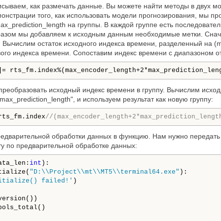
сываем, как размечать данные. Вы можете найти методы в двух мои
емонстрации того, как использовать модели прогнозирования, мы п
_prediction_length на группы. В каждой группе есть последователь
разом мы добавляем к исходным данным необходимые метки. Снача
. Вычислим остаток исходного индекса времени, разделенный на (m
ового индекса времени. Сопоставим индекс времени с диапазоном от
]= rts_fm.index%(max_encoder_length+2*max_prediction_len
преобразовать исходный индекс времени в группу. Вычислим исхо
ax_prediction_length", и используем результат как новую группу:
rts_fm.index
//(max_encoder_length+2*max_prediction_lengt
едварительной обработки данных в функцию. Нам нужно передать е
у по предварительной обработке данных:
ata_len:
int
):

tialize(
"D:\\Project\\mt\\MT5\\terminal64.exe"
):

itialize() failed!'
) 

ersion())

ols_total()
