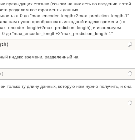
х предыдущих статьях (ссылки на них есть во введении к этой
росто разделим все фрагменты данных
ность от 0 до "max_encoder_length+2max_prediction_length-1".
ла нам нужно преобразовать исходный индекс времени (то
ax_encoder_length+2max_prediction_length), и используем
 0 до "max_encoder_length+2*max_prediction_length-1":
gth) 
дный индекс времени, разделенный на
h)
й только ту длину данных, которую нам нужно получить, и она