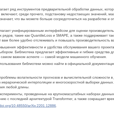
агает ряд инструментов предварительной обработки данных, кото
 включают, среди прочего, подстановку недостающих значений, м
означает, что вы можете больше сосредоточиться на разработке и 
олагает унифицированным интерфейсом для оценки производительн
 рядов, такие как QuantileLoss и SMAPE, а также поддерживает та
т вам более удобно отслеживать и повышать производительность 
вышения эффективности и удобства обслуживания вашего проекта 
ыбором. Библиотека предлагает эффективные и гибкие средства дл
а самом важном аспекте — самой модели машинного обучения.
пользования библиотеки можно найти в официальной документаци
роблемы волатильности прогнозов и вычислительной сложности в 
 иерархической интерполяции и многоскоростной выборки данных
ния любой длины.
эксперименты, проведенные на крупномасштабных наборах данных, 
нию с последней архитектурой Transformer, а также сокращает врем
/doi.org/10.48550/arXiv.2201.12886
.