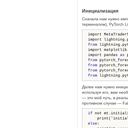
Инициализация
Сначала нам нужно имп
терминалом), PyTorch L
import MetaTrader
import lightning.
from
 lightning.py
import matplotlib
import pandas 
as
from
from
from
from
 lightning.py
Далее нам нужно инициал
используя его, вам необ
— это мой путь, в реал
противном случае — Fal
if
 not mt.initial
else
:
