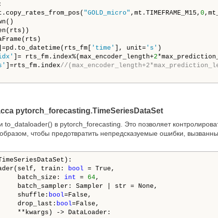


t.copy_rates_from_pos(
"GOLD_micro"
,mt.TIMEFRAME_M15,
0
,mt
n()

n(rts))

Frame(rts)

]=pd.to_datetime(rts_fm[
'time'
], unit=
's'
) 

idx'
]= rts_fm.index%(max_encoder_length+
2
*max_prediction_
s'
]=rts_fm.index
//(max_encoder_length+2*max_prediction_l
са pytorch_forecasting.TimeSeriesDataSet
to_dataloader() в pytorch_forecasting. Это позволяет контролиро
 образом, чтобы предотвратить непредсказуемые ошибки, вызванны
TimeSeriesDataSet):

ader(self, train: 
bool
 = True, 

     batch_size: 
int
 = 
64
, 

     batch_sampler: Sampler | str = None, 

     shuffle:
bool
=False,

     drop_last:
bool
=False,

     **kwargs) -> DataLoader:
