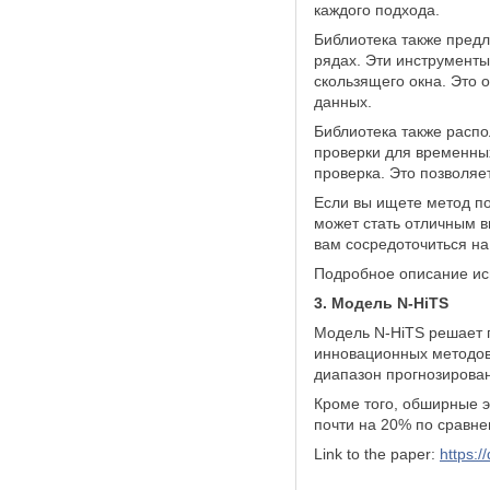
каждого подхода.
Библиотека также предл
рядах. Эти инструменты
скользящего окна. Это 
данных.
Библиотека также расп
проверки для временных
проверка. Это позволяе
Если вы ищете метод по
может стать отличным в
вам сосредоточиться н
Подробное описание ис
3. Модель N-HiTS
Модель N-HiTS решает п
инновационных методов
диапазон прогнозирова
Кроме того, обширные 
почти на 20% по сравне
Link to the paper:
https:/