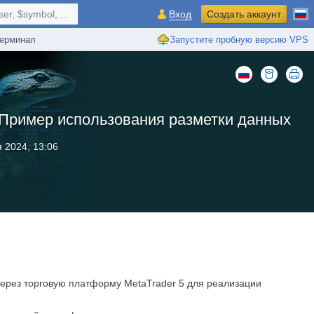
r, $symbol, ...
Вход
Создать аккаунт
ерминал
Запустите пробную версию VPS
：Пример использования разметки данных
 2024, 13:06
g через торговую платформу MetaTrader 5 для реализации