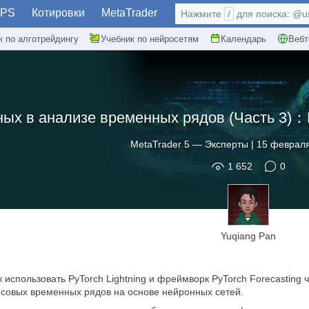
PS
Котировки
MetaTrader
Нажмите
/
для поиска: @use
к по алготрейдингу
Учебник по нейросетям
Календарь
Вебт
ных в анализе временных рядов (Часть 3)
MetaTrader 5
—
Эксперты
|
15 февраля
1 652
0
Yuqiang Pan
ак использовать PyTorch Lightning и фреймворк PyTorch Forecastin
совых временных рядов на основе нейронных сетей.