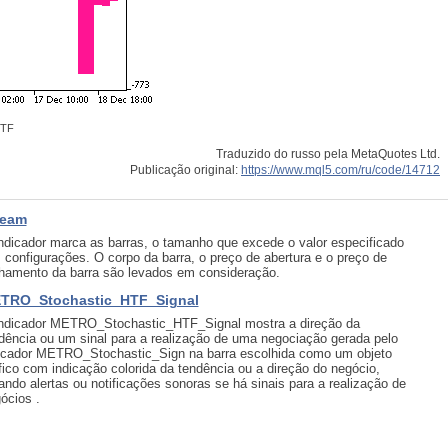
HTF
Traduzido do russo pela MetaQuotes Ltd.
Publicação original:
https://www.mql5.com/ru/code/14712
ream
ndicador marca as barras, o tamanho que excede o valor especificado
 configurações. O corpo da barra, o preço de abertura e o preço de
hamento da barra são levados em consideração.
TRO_Stochastic_HTF_Signal
ndicador METRO_Stochastic_HTF_Signal mostra a direção da
dência ou um sinal para a realização de uma negociação gerada pelo
icador METRO_Stochastic_Sign na barra escolhida como um objeto
fico com indicação colorida da tendência ou a direção do negócio,
ando alertas ou notificações sonoras se há sinais para a realização de
ócios .