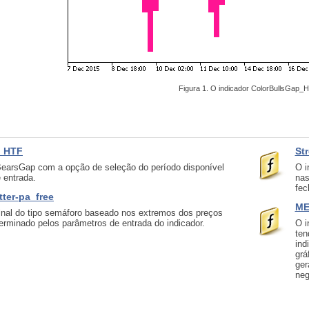
Figura 1. O indicador ColorBullsGap_
p_HTF
St
BearsGap com a opção de seleção do período disponível
O i
 entrada.
nas
fec
ter-pa_free
ME
inal do tipo semáforo baseado nos extremos dos preços
erminado pelos parâmetros de entrada do indicador.
O i
ten
ind
grá
ger
neg