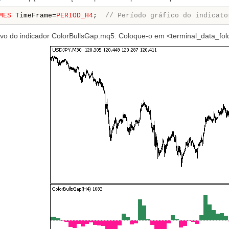
MES
 TimeFrame=
PERIOD_H4
;  
// Período gráfico do indicato
ivo do indicador ColorBullsGap.mq5. Coloque-o em <terminal_data_fol