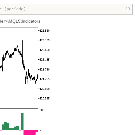
r (período)
der>\MQL5\Indicators.