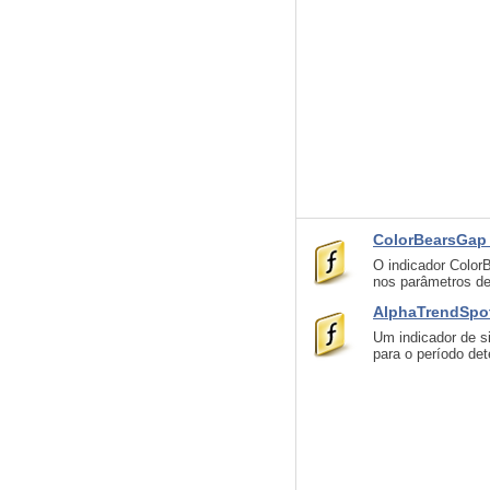
ColorBearsGa
O indicador Color
nos parâmetros de
AlphaTrendSpot
Um indicador de s
para o período det