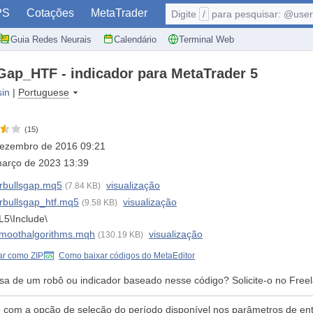
PS
Cotações
MetaTrader
Digite
/
para pesquisar: @user,
Guia Redes Neurais
Calendário
Terminal Web
Gap_HTF - indicador para MetaTrader 5
sin
|
Portuguese
(15)
dezembro de 2016 09:21
março de 2023 13:39
orbullsgap.mq5
visualização
(7.84 KB)
rbullsgap_htf.mq5
visualização
(9.58 KB)
5\Include\
moothalgorithms.mqh
visualização
(130.19 KB)
ar como ZIP
Como baixar códigos do MetaEditor
isa de um robô ou indicador baseado nesse código? Solicite-o no Free
p
com a opção de seleção do período disponível nos parâmetros de en