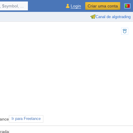
 $symbol, ...
Login
Criar uma conta
Canal de algotrading
lance
Ir para Freelance
trada: