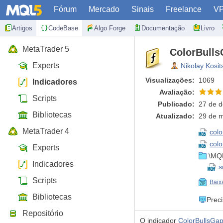
Fórum
Mercado
Sinais
Freelance
V
Artigos
CodeBase
Algo Forge
Documentação
Livro
MetaTrader 5
ColorBulls
Experts
Nikolay Kosit
Visualizações:
1069
Indicadores
Avaliação:
Scripts
Publicado:
27 de 
Bibliotecas
Atualizado:
29 de 
MetaTrader 4
col
colo
Experts
\MQL
Indicadores
s
Scripts
Baix
Bibliotecas
Prec
Repositório
O indicador
ColorBullsGa