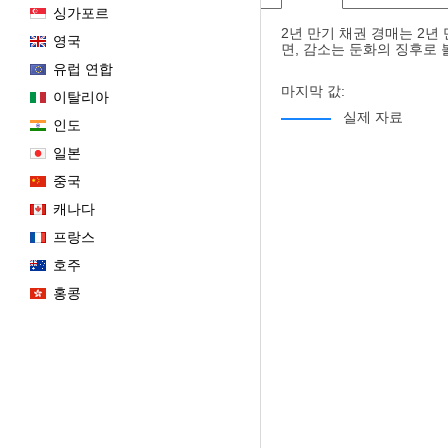
싱가포르
2년 만기 채권 경매는 2년
영국
면, 감소는 둔화의 징후로 
유럽 연합
마지막 값:
이탈리아
실제 자료
인도
일본
중국
캐나다
프랑스
호주
홍콩