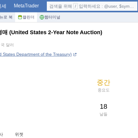
MetaTrader
시세
검색을 위해
/
입력하세요 : @user, $symbol, ...
뉴로 북
캘린더
웹터미널
 경매
(United States 2-Year Note Auction)
미국 달러
tates Department of the Treasury)
중간
중요도
18
날들
사
위젯