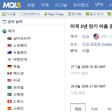
VPS
포럼
마켓
시그널
프리랜스
기고글
코드베이스
문서화
알고 도서
Algo Forge
경제 달력
미국 2년 만기 어음
국가
국가:
미국
USD, 
남아프리카
소스:
미국 재무부 (United S
노르웨이
분야:
시장
뉴질랜드
대한민국
독일
27 7월 2026 15:30 GMT
멕시코
마지막 발표
미국
25 8월 2026 17:00 GMT
브라질
다음 발표
스웨덴
스위스
스페인
개요
차트
역