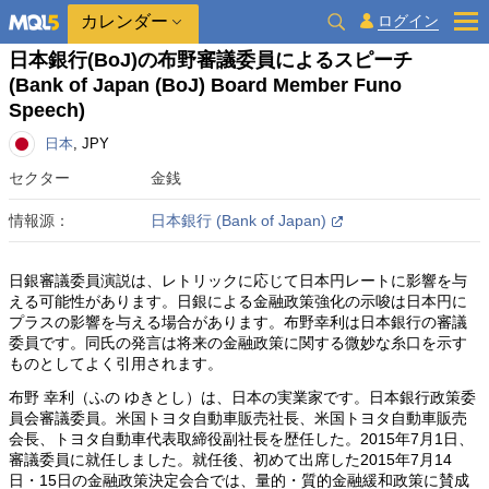
カレンダー
ログイン
日本銀行(BoJ)の布野審議委員によるスピーチ
(Bank of Japan (BoJ) Board Member Funo
Speech)
日本
, JPY
セクター
金銭
情報源：
日本銀行 (Bank of Japan)
日銀審議委員演説は、レトリックに応じて日本円レートに影響を与
える可能性があります。日銀による金融政策強化の示唆は日本円に
プラスの影響を与える場合があります。布野幸利は日本銀行の審議
委員です。同氏の発言は将来の金融政策に関する微妙な糸口を示す
ものとしてよく引用されます。
布野 幸利（ふの ゆきとし）は、日本の実業家です。日本銀行政策委
員会審議委員。米国トヨタ自動車販売社長、米国トヨタ自動車販売
会長、トヨタ自動車代表取締役副社長を歴任した。2015年7月1日、
審議委員に就任しました。就任後、初めて出席した2015年7月14
日・15日の金融政策決定会合では、量的・質的金融緩和政策に賛成