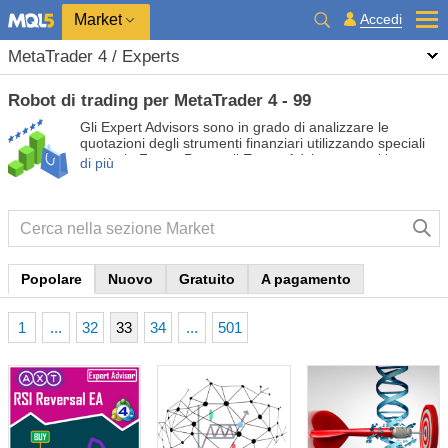
Market
Accedi
MetaTrader 4 / Experts
Robot di trading per MetaTrader 4 - 99
Gli Expert Advisors sono in grado di analizzare le
quotazioni degli strumenti finanziari utilizzando speciali
strategie Forex. Prova gli Expert Advisors gratuiti e a
di più
pagamento in modo da automatizzare il tuo trading e
renderlo più redditizio.
Popolare
Nuovo
Gratuito
A pagamento
1
...
32
33
34
...
501