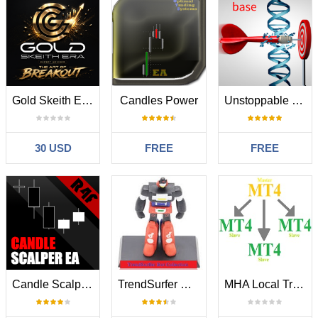
Gold Skeith Era MT4
Candles Power
Unstoppable Breakthrough base
30 USD
FREE
FREE
Candle Scalper EA
TrendSurfer Collection
MHA Local Trade Copier