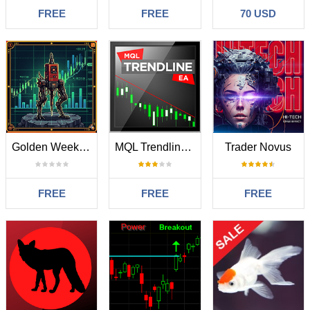
FREE
FREE
70 USD
Golden Week Holiday EA
MQL Trendline EA
Trader Novus
FREE
FREE
FREE