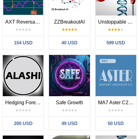
AXT Reversal RSI
ZZBreakoutAI
Unstoppable Breakthrough
154 USD
40 USD
599 USD
Hedging Forex ALASHI
Safe Growth
MA7 Aster C2 MT4
200 USD
49 USD
50 USD