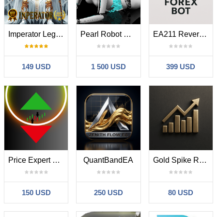
Imperator Legacy
Pearl Robot MT4
EA211 Reversal Scalp
149 USD
1 500 USD
399 USD
Price Expert EA MT4
QuantBandEA
Gold Spike Reversal PRO
150 USD
250 USD
80 USD