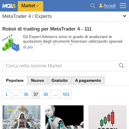
Market
Accedi
MetaTrader 4 / Experts
Robot di trading per MetaTrader 4 - 111
Gli Expert Advisors sono in grado di analizzare le
quotazioni degli strumenti finanziari utilizzando speciali
strategie Forex. Prova gli Expert Advisors gratuiti e a
di più
pagamento in modo da automatizzare il tuo trading e
renderlo più redditizio.
Popolare
Nuovo
Gratuito
A pagamento
1
...
36
37
38
...
501