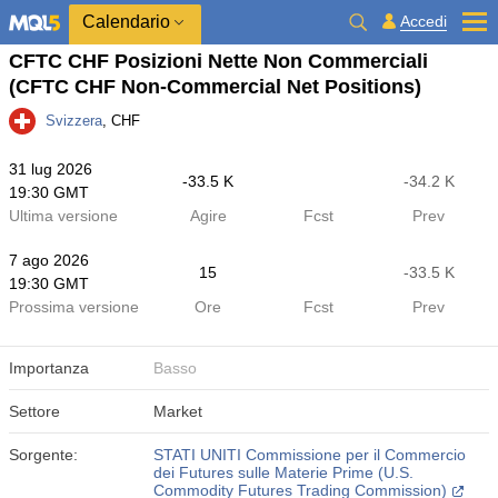
Calendario
Accedi
CFTC CHF Posizioni Nette Non Commerciali
(CFTC CHF Non-Commercial Net Positions)
Svizzera
, CHF
31 lug 2026
-33.5 K
-34.2 K
19:30 GMT
Ultima versione
Agire
Fcst
Prev
7 ago 2026
15
-33.5 K
19:30 GMT
Prossima versione
Ore
Fcst
Prev
Importanza
Basso
Settore
Market
Sorgente:
STATI UNITI Commissione per il Commercio
dei Futures sulle Materie Prime (U.S.
Commodity Futures Trading Commission)