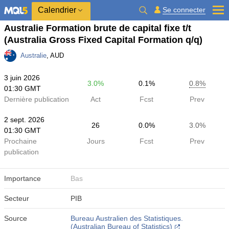
Calendrier
Se connecter
Australie Formation brute de capital fixe t/t
(Australia Gross Fixed Capital Formation q/q)
Australie
, AUD
3 juin 2026
3.0%
0.1%
0.8%
01:30 GMT
Dernière publication
Act
Fcst
Prev
2 sept. 2026
26
0.0%
3.0%
01:30 GMT
Prochaine
Jours
Fcst
Prev
publication
Importance
Bas
Secteur
PIB
Source
Bureau Australien des Statistiques.
(Australian Bureau of Statistics)