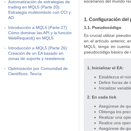
escenarios del mundo re
Automatización de estrategias de
trading en MQL5 (Parte 20):
Estrategia multisímbolo con CCI y
AO
1. Configuración del
Introducción a MQL5 (Parte 27):
1.1. Pseudocódigo
Cómo dominar las API y la función
Es crucial utilizar pseud
WebRequest() en MQL5
en el artículo anterior, 
MQL5, tenga en cuenta q
Introducción a MQL5 (Parte 26):
pseudocódigo básico de 
Creación de un EA basado en
zonas de soporte y resistencia
1. Inicializar el EA:
Optimización por Comunidad de
Científicos: Teoría
Establezca el núm
Definir horas de i
Inicializar varia
2. En cada tick
Asegúrese de que 
Obtenga los preci
Realizar una opera
Realice una opera
Asegúrese de que