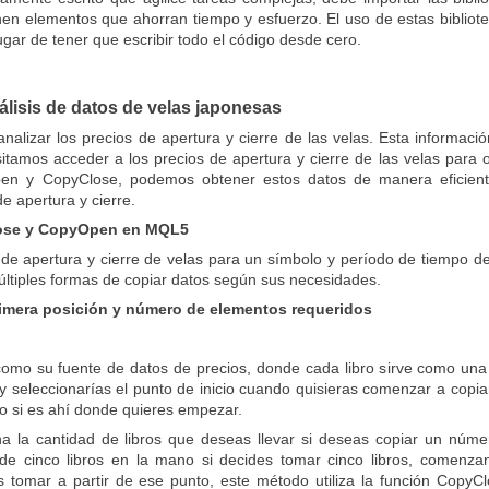
n elementos que ahorran tiempo y esfuerzo. El uso de estas biblioteca
gar de tener que escribir todo el código desde cero.
álisis de datos de velas japonesas
analizar los precios de apertura y cierre de las velas. Esta informac
itamos acceder a los precios de apertura y cierre de las velas para
n y CopyClose, podemos obtener estos datos de manera eficiente. 
e apertura y cierre.
lose y CopyOpen en MQL5
 de apertura y cierre de velas para un símbolo y período de tiempo 
últiples formas de copiar datos según sus necesidades.
primera posición y número de elementos requeridos
como su fuente de datos de precios, donde cada libro sirve como una v
 y seleccionarías el punto de inicio cuando quisieras comenzar a copi
bro si es ahí donde quieres empezar.
ona la cantidad de libros que deseas llevar si deseas copiar un núm
de cinco libros en la mano si decides tomar cinco libros, comenzando
s tomar a partir de ese punto, este método utiliza la función CopyClo