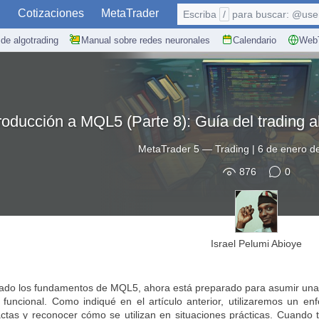
S
Cotizaciones
MetaTrader
Escriba
/
para buscar: @user,
de algotrading
Manual sobre redes neuronales
Calendario
WebT
roducción a MQL5 (Parte 8): Guía del trading al
MetaTrader 5
—
Trading
|
6 de enero d
876
0
Israel Pelumi Abioye
do los fundamentos de MQL5, ahora está preparado para asumir una de
 funcional. Como indiqué en el artículo anterior, utilizaremos un 
ctas y reconocer cómo se utilizan en situaciones prácticas. Cuando 