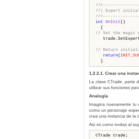
//+--------------
//| Expert initia
//+--------------
int
OnInit
()

// Set the magic 
   trade.SetExper
// Return initial
return
(
INIT_SU
1.2.2.1. Crear una insta
La clase CTrade, parte d
utilizar sus funciones pa
Analogía
Imagina nuevamente tu es
como un personaje especia
crea una instancia de la 
Así es como invitas al s
CTrade trade;