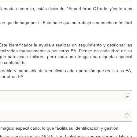
a llamada comercio, estás diciendo: "Superhéroe CTrade, ¡únete a mi
roe que lo haga por ti. Esto hace que su trabajo sea mucho más fácil
e identificador le ayuda a realizar un seguimiento y gestionar las
 realizadas manualmente o por otros EA. Piense en cada libro de su
 que parezcan similares, pero cada uno tenga una etiqueta especial
n confundirte.
eable y manejable de identificar cada operación que realiza su EA,
por otros EA.
gico especificado, lo que facilita su identificación y gestión.
iotecas necesarias en MQL5. Las bibliotecas son similares a kits de