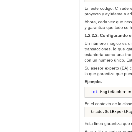
En este código, CTrade e
proyecto y ayúdame a adm
Ahora, cada vez que neces
y garantiza que todo se 
1.2.2.2. Configurando 
Un número mágico es un i
transacciones, lo que ga
estantería como una tran
con un número único. Esta
Su asesor experto (EA) c
lo que garantiza que pue
Ejemplo:
int
 MagicNumber =
En el contexto de la cla
trade.SetExpertMa
Esta línea garantiza que 
Para utilizar código pre