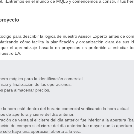
al. ¡Entremos en el mundo de MQL5 y comencemos a construir tus her
 proyecto
ocódigo para describir la lógica de nuestro Asesor Experto antes de c
enfatizando cómo facilita la planificación y organización clara de sus
ue el aprendizaje basado en proyectos es preferible a estudiar to
nuestro EA:
ero mágico para la identificación comercial.
nicio y finalización de las operaciones.
bles para almacenar precios.
la hora esté dentro del horario comercial verificando la hora actual.
os de apertura y cierre del día anterior.
ción de venta si el cierre del día anterior fue inferior a la apertura (baj
ción de compra si el cierre del día anterior fue mayor que la apertura (
 solo haya una operación abierta a la vez.