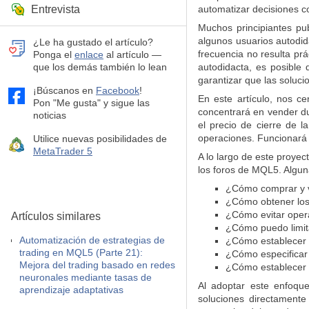
Entrevista
automatizar decisiones 
Muchos principiantes pu
algunos usuarios autodida
¿Le ha gustado el artículo?
frecuencia no resulta prá
Ponga el
enlace
al artículo —
que los demás también lo lean
autodidacta, es posible 
garantizar que las soluc
¡Búscanos en
Facebook
!
En este artículo, nos ce
Pon "Me gusta" y sigue las
concentrará en vender dur
noticias
el precio de cierre de 
operaciones. Funcionará b
Utilice nuevas posibilidades de
MetaTrader 5
A lo largo de este proye
los foros de MQL5. Algun
¿Cómo comprar y 
¿Cómo obtener los 
¿Cómo evitar opera
Artículos similares
¿Cómo puedo limita
Automatización de estrategias de
¿Cómo establecer 
trading en MQL5 (Parte 21):
¿Cómo especificar
Mejora del trading basado en redes
¿Cómo establecer l
neuronales mediante tasas de
Al adoptar este enfoque
aprendizaje adaptativas
soluciones directament