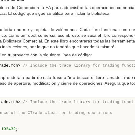
ioteca de Comercio a tu EA para administrar las operaciones comercial
az. El código que sigue se utiliza para incluir la biblioteca:
antería enorme y repleta de volúmenes. Cada libro funciona como u
nico, como un robot comercial asombroso, se saca el libro correspondie
 la Biblioteca Comercial. En este libro encontrarás todas las herramient
as instrucciones, por lo que no tendrás que hacerlo tú mismo!
l en tu proyecto con la siguiente línea de código:
rade.mqh> 
// Include the trade library for trading funct
prenderá a partir de esta frase a "ir a buscar el libro llamado Trade.
oceso de apertura, modificación y cierre de operaciones. Asegura que 
rade.mqh> 
// Include the trade library for trading funct
ance of the CTrade class for trading operations
 
103432
;
