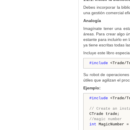
Debes incorporar la bibl
una gestión comercial efic
Analogía
Imagínate tener una est
áreas. Para crear algo ú
estante para incluirlo en
ya tiene escritas todas l
Incluye este libro especia
#include 
<Trade/T
Su robot de operaciones a
útiles que agilizan el pr
Ejemplo:
#include 
<Trade/T
// Create an inst
//magic number
int
 MagicNumber =