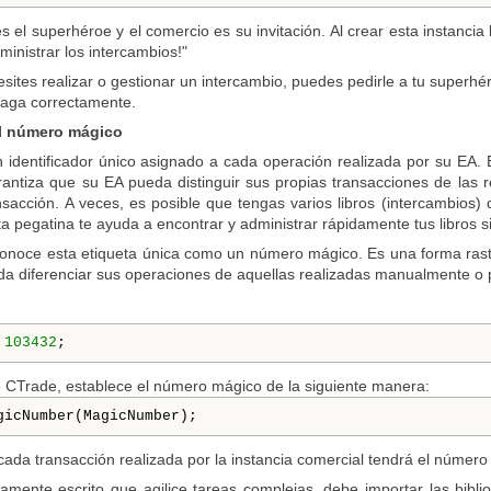
s el superhéroe y el comercio es su invitación. Al crear esta instanci
inistrar los intercambios!"
ites realizar o gestionar un intercambio, puedes pedirle a tu superhé
haga correctamente.
el número mágico
dentificador único asignado a cada operación realizada por su EA. Est
rantiza que su EA pueda distinguir sus propias transacciones de las
sacción. A veces, es posible que tengas varios libros (intercambios)
 pegatina te ayuda a encontrar y administrar rápidamente tus libros si
onoce esta etiqueta única como un número mágico. Es una forma rastr
da diferenciar sus operaciones de aquellas realizadas manualmente o 
 
103432
;
se CTrade, establece el número mágico de la siguiente manera:
gicNumber(MagicNumber);
cada transacción realizada por la instancia comercial tendrá el número má
viamente escrito que agilice tareas complejas, debe importar las bibl