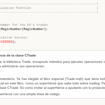
----------------------------------------------------+
lization function                                   |
----------------------------------------------------+
number for the EA's trades
tMagicNumber(MagicNumber);

ization success
CCEEDED
);

ncia de la clase CTrade
e la biblioteca Trade, encapsula métodos para ejecutar operaciones co
ra administrar sus operaciones.
tantería. Ya has elegido el libro especial (Trade.mqh) que tiene tod
l en este libro, como un superhéroe que sabe todo sobre trading. Para 
clase CTrade. Es como invitar al superhéroe a ayudarte con tu proyecto
uperhéroe con una simple línea de código: