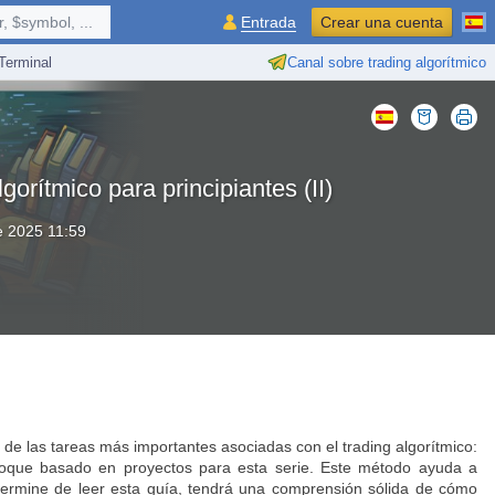
 $symbol, ...
Entrada
Crear una cuenta
erminal
Canal sobre trading algorítmico
gorítmico para principiantes (II)
e 2025 11:59
 las tareas más importantes asociadas con el trading algorítmico:
enfoque basado en proyectos para esta serie. Este método ayuda a
termine de leer esta guía, tendrá una comprensión sólida de cómo