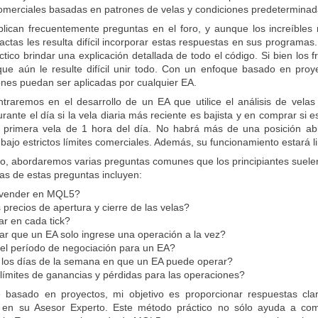
comerciales basadas en patrones de velas y condiciones predetermina
blican frecuentemente preguntas en el foro, y aunque los increíbl
ctas les resulta difícil incorporar estas respuestas en sus programas
ctico brindar una explicación detallada de todo el código. Si bien lo
que aún le resulte difícil unir todo. Con un enfoque basado en proy
iones puedan ser aplicadas por cualquier EA.
ntraremos en el desarrollo de un EA que utilice el análisis de velas
ante el día si la vela diaria más reciente es bajista y en comprar si es
la primera vela de 1 hora del día. No habrá más de una posición a
ajo estrictos límites comerciales. Además, su funcionamiento estará l
cto, abordaremos varias preguntas comunes que los principiantes suele
as de estas preguntas incluyen:
vender en MQL5?
precios de apertura y cierre de las velas?
r en cada tick?
r que un EA solo ingrese una operación a la vez?
el período de negociación para un EA?
 los días de la semana en que un EA puede operar?
ímites de ganancias y pérdidas para las operaciones?
 basado en proyectos, mi objetivo es proporcionar respuestas clar
e en su Asesor Experto. Este método práctico no sólo ayuda a com