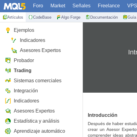
Foro
Market
Señales
Freelance
VP
Artículos
CodeBase
Algo Forge
Documentación
Guía 
Ejemplos
Indicadores
Asesores Expertos
Int
Probador
Trading
Sistemas comerciales
Integración
Indicadores
Asesores Expertos
Introducción
Estadística y análisis
Después de haber estudia
crear un Asesor Experto
Aprendizaje automático
comprender ideas abstra