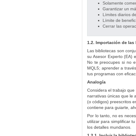
Solamente comerc
Garantizar un m
Límites diarios d
Límite de benefici
Cerrar las operac
1.2. Importación de las
Las bibliotecas son conju
su Asesor Experto (EA) e
No te preocupes si no en
MQL5; aprender a través 
tus programas con eficaci
Analogía
Considera el trabajo que
narrativas únicas que le 
(o códigos) preescritos e
contiene para guiarte, a
Por lo tanto, no es neces
utilizar para simplificar
los detalles mundanos.
1.2.1. Incluir la bibliot