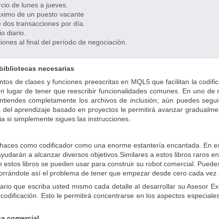
io de lunes a jueves.
áximo de un puesto vacante
e dos transacciones por día.
o diario.
iones al final del período de negociación.
 bibliotecas necesarias
ntos de clases y funciones preescritas en MQL5 que facilitan la codific
n lugar de tener que reescribir funcionalidades comunes. En uno de nue
tiendes completamente los archivos de inclusión; aún puedes seguir 
del aprendizaje basado en proyectos le permitirá avanzar gradualment
a si simplemente sigues las instrucciones.
 haces como codificador como una enorme estantería encantada. En est
ayudarán a alcanzar diversos objetivos.
Similares a estos libros raros e
n estos libros se pueden usar para construir su robot comercial. Puede
horrándote así el problema de tener que empezar desde cero cada vez 
ario que escriba usted mismo cada detalle al desarrollar su Asesor Ex
 tu codificación. Esto le permitirá concentrarse en los aspectos especi
eca comercial