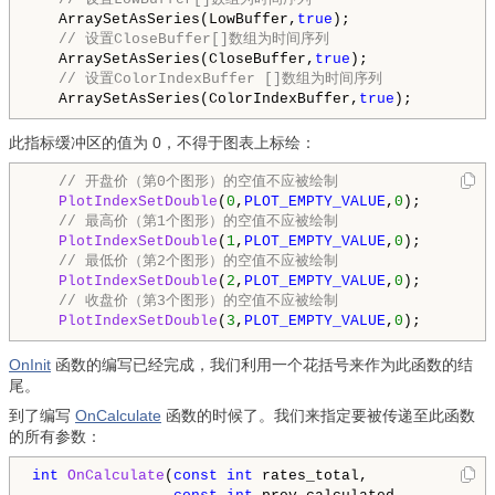
   ArraySetAsSeries(LowBuffer,
true
);

// 设置CloseBuffer[]数组为时间序列
   ArraySetAsSeries(CloseBuffer,
true
);

// 设置ColorIndexBuffer []数组为时间序列
   ArraySetAsSeries(ColorIndexBuffer,
true
);
此指标缓冲区的值为 0，不得于图表上标绘：
// 开盘价（第0个图形）的空值不应被绘制
PlotIndexSetDouble
(
0
,
PLOT_EMPTY_VALUE
,
0
);

// 最高价（第1个图形）的空值不应被绘制
PlotIndexSetDouble
(
1
,
PLOT_EMPTY_VALUE
,
0
);

// 最低价（第2个图形）的空值不应被绘制
PlotIndexSetDouble
(
2
,
PLOT_EMPTY_VALUE
,
0
);

// 收盘价（第3个图形）的空值不应被绘制
PlotIndexSetDouble
(
3
,
PLOT_EMPTY_VALUE
,
0
);
OnInit
函数的编写已经完成，我们利用一个花括号来作为此函数的结
尾。
到了编写
OnCalculate
函数的时候了。我们来指定要被传递至此函数
的所有参数：
int
OnCalculate
(
const
int
 rates_total,
