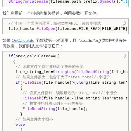
StringConcatenate
(filename,path_prefix,
Symbol
(),
".tx
我们利用前一个指标的相关描述，利用参数打开文件。
// 打开一个文件供读写，编码类型ANSI，读共享模式
file_handle=
FileOpen
(filename,
FILE_READ
|
FILE_WRITE
|
F
如果
OnCalculate
函数被第一次调用，且
TicksBuffer[]
数组中没有任
何数据，我们则从文件读取它们：
if
(prev_calculated==
0
)

  {

// 读取文件的首行并确定字符串的长度
   line_string_len=
StringLen
(
FileReadString
(file_han
// 如果文件很大（包含了大于rates_total/2个报价）
if
(
FileSize
(file_handle)>(
ulong
)line_string_len*r
     {

// 设置文件指针，读取最近的rates_total/2个报价
FileSeek
(file_handle,-line_string_len*rates_to
// 将文件指针移动到下一行的开头
FileReadString
(file_handle);

     }

// 如果文件大小很小
else
     {
