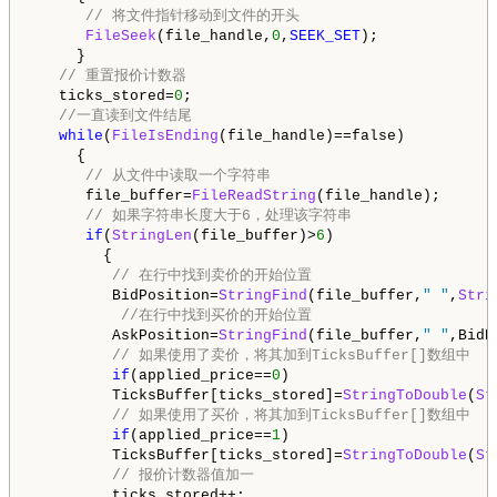
// 将文件指针移动到文件的开头
FileSeek
(file_handle,
0
,
SEEK_SET
);

     }

// 重置报价计数器
   ticks_stored=
0
;

//一直读到文件结尾
while
(
FileIsEnding
(file_handle)==false)

     {

// 从文件中读取一个字符串
      file_buffer=
FileReadString
(file_handle);

// 如果字符串长度大于6，处理该字符串
if
(
StringLen
(file_buffer)>
6
)

        {

// 在行中找到卖价的开始位置
         BidPosition=
StringFind
(file_buffer,
" "
,
Stri
//在行中找到买价的开始位置
         AskPosition=
StringFind
(file_buffer,
" "
,BidP
// 如果使用了卖价，将其加到TicksBuffer[]数组中
if
(applied_price==
0
)

         TicksBuffer[ticks_stored]=
StringToDouble
(
St
// 如果使用了买价，将其加到TicksBuffer[]数组中
if
(applied_price==
1
)

         TicksBuffer[ticks_stored]=
StringToDouble
(
St
// 报价计数器值加一
         ticks_stored++;
