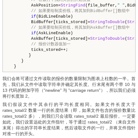
         AskPosition=
StringFind
(file_buffer,
" "
,BidP
// 如果要绘制卖价线，将其加到BidBuffer[]数组中
if
(BidLineEnable) 

         BidBuffer[ticks_stored]=
StringToDouble
(
Stri
// 如果要绘制买价线，将其加到AskBuffer[]数组中
if
(AskLineEnable) 

         AskBuffer[ticks_stored]=
StringToDouble
(
Stri
// 报价计数器值加一
         ticks_stored++;

        }

     }

  }
我们会将可通过文件读取的报价的数量限制为图表上柱数的一半。首
先，我们从文件中读取字符串并确定其长度。行末尾有两个带 10 与
13 代码的附加字符（"newline" 与 "carriage return"），所以我们必须
将行长度加 2。
我们假设文件中其余行的平均长度相同。如果文件长度大于
rates_total/2 数量一行的长度结果（即，如果文件包含的报价数量比
rates_total/2 多），则我们只会读取 rates_total/2 最后报价。一定要
如此，我们设置远处的文件指针，等于通过 rates_total/2 （来自文件
末尾）得出的字符串长度结果，然后读取文件的一行，并将文件指针
对准一行的开头。