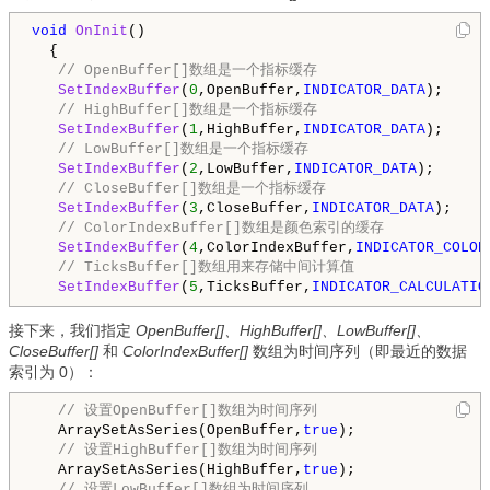
void
OnInit
()

  {

// OpenBuffer[]数组是一个指标缓存
SetIndexBuffer
(
0
,OpenBuffer,
INDICATOR_DATA
);

// HighBuffer[]数组是一个指标缓存
SetIndexBuffer
(
1
,HighBuffer,
INDICATOR_DATA
);

// LowBuffer[]数组是一个指标缓存
SetIndexBuffer
(
2
,LowBuffer,
INDICATOR_DATA
);

// CloseBuffer[]数组是一个指标缓存
SetIndexBuffer
(
3
,CloseBuffer,
INDICATOR_DATA
);

// ColorIndexBuffer[]数组是颜色索引的缓存
SetIndexBuffer
(
4
,ColorIndexBuffer,
INDICATOR_COLOR
// TicksBuffer[]数组用来存储中间计算值
SetIndexBuffer
(
5
,TicksBuffer,
INDICATOR_CALCULATIO
接下来，我们指定
OpenBuffer[]、HighBuffer[]、LowBuffer[]、
CloseBuffer[]
和
ColorIndexBuffer[]
数组为时间序列（即最近的数据
索引为 0）：
// 设置OpenBuffer[]数组为时间序列
   ArraySetAsSeries(OpenBuffer,
true
);

// 设置HighBuffer[]数组为时间序列
   ArraySetAsSeries(HighBuffer,
true
);

// 设置LowBuffer[]数组为时间序列