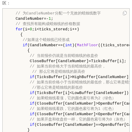
区：
// 为CandleNumber分配一个无效的蜡烛线数字
   CandleNumber=-
1
;

// 查找所有能构成蜡烛线的价格数据
for
(i=
0
;i<ticks_stored;i++)

     {

//如果这个蜡烛线已经形成
if
(CandleNumber==(
int
)(
MathFloor
((ticks_stored
        {

// 当前报价仍就是当前蜡烛线的收盘价
         CloseBuffer[CandleNumber]=TicksBuffer[i];

// 如果当前价格大于当前蜡烛线的最高价，

          // 那么它将是蜡烛线的新高价
if
(TicksBuffer[i]>HighBuffer[CandleNumber])
// 如果当前价格小于当前蜡烛线的最低价，那么它将是蜡烛
          //那么它将是蜡烛线的新低价
if
(TicksBuffer[i]<LowBuffer[CandleNumber]) 
// 如果蜡烛线看涨，它的颜色索引将为2（绿色）
if
(CloseBuffer[CandleNumber]>OpenBuffer[Can
// 如果蜡烛线看跌，它的颜色索引将为1（红色）
if
(CloseBuffer[CandleNumber]<OpenBuffer[Can
// 如果开盘和收盘价一样，它的颜色索引将为0（灰色）
if
(CloseBuffer[CandleNumber]==OpenBuffer[Ca
        }
