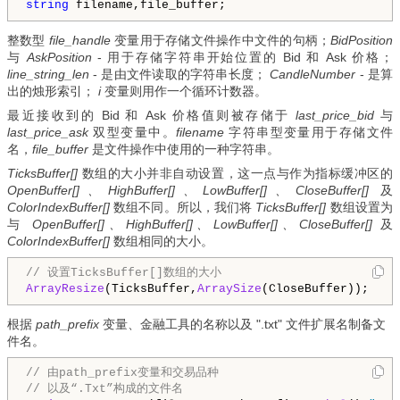
string
 filename,file_buffer;
整数型
file_handle
变量用于存储文件操作中文件的句柄；
BidPosition
与
AskPosition
- 用于存储字符串开始位置的 Bid 和 Ask 价格；
line_string_len
- 是由文件读取的字符串长度；
CandleNumber
- 是算
出的烛形索引；
i
变量则用作一个循环计数器。
最近接收到的 Bid 和 Ask 价格值则被存储于
last_price_bid
与
last_price_ask
双型变量中。
filename
字符串型变量用于存储文件
名，
file_buffer
是文件操作中使用的一种字符串。
TicksBuffer[]
数组的大小并非自动设置，这一点与作为指标缓冲区的
OpenBuffer[]、HighBuffer[]、LowBuffer[]、CloseBuffer[]
及
ColorIndexBuffer[]
数组不同。所以，我们将
TicksBuffer[]
数组设置为
与
OpenBuffer[]、HighBuffer[]、LowBuffer[]、CloseBuffer[]
及
ColorIndexBuffer[]
数组相同的大小。
// 设置TicksBuffer[]数组的大小
ArrayResize
(TicksBuffer,
ArraySize
(CloseBuffer));
根据
path_prefix
变量、金融工具的名称以及 ".txt" 文件扩展名制备文
件名。
// 由path_prefix变量和交易品种
// 以及“.Txt”构成的文件名