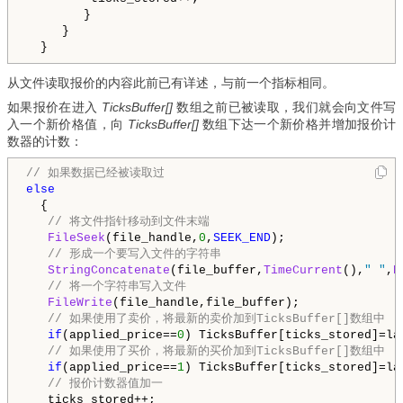
        }

     }

  }
从文件读取报价的内容此前已有详述，与前一个指标相同。
如果报价在进入
TicksBuffer[]
数组之前已被读取，我们就会向文件写
入一个新价格值，向
TicksBuffer[]
数组下达一个新价格并增加报价计
数器的计数：
// 如果数据已经被读取过
else
  {

// 将文件指针移动到文件末端
FileSeek
(file_handle,
0
,
SEEK_END
);

// 形成一个要写入文件的字符串
StringConcatenate
(file_buffer,
TimeCurrent
(),
" "
,
D
// 将一个字符串写入文件
FileWrite
(file_handle,file_buffer);

// 如果使用了卖价，将最新的卖价加到TicksBuffer[]数组中
if
(applied_price==
0
) TicksBuffer[ticks_stored]=las
// 如果使用了买价，将最新的买价加到TicksBuffer[]数组中
if
(applied_price==
1
) TicksBuffer[ticks_stored]=las
// 报价计数器值加一
   ticks_stored++;
