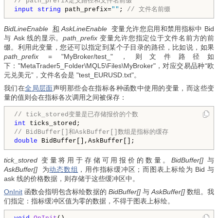
// path_prefix定义路径和文件名前缀
input
string
 path_prefix=
""
; 
// 文件名前缀
BidLineEnable
和
AskLineEnable
变量允许您启用和禁用指标中 Bid
与 Ask 线的显示。
path_prefix
变量允许您指定位于文件名前方的前
缀。利用此变量，您还可以指定到某个子目录的路径，比如说，如果
path_prefix
= "MyBroker/test_"，则文件路径如
下："MetaTrader5_Folder\MQL5\Files\MyBroker"，对应交易品种“欧
元兑美元”，文件名会是 "test_EURUSD.txt"。
我们在
全局层面
声明那些会在指标各种函数中使用的变量，而这些变
量的值则会在指标各次调用之间被保存：
// tick_stored变量是已存储报价的个数
int
// BidBuffer[]和AskBuffer[]数组是指标的缓存
double
 BidBuffer[],AskBuffer[];
tick_stored
变量将用于存储可用报价的数量。
BidBuffer[]
与
AskBuffer[]
为
动态数组
，用作指标缓冲区；而图表上标绘为 Bid 与
ask 线的价格数据，则存储于这些缓冲区中。
OnInit
函数会指明包含标绘数据的
BidBuffer[]
与
AskBuffer[]
数组。我
们指定：指标缓冲区值为零的数据，不得于图表上标绘。