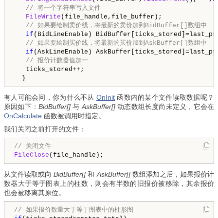
// 将一个字符串写入文件
FileWrite
(file_handle,file_buffer);

// 如果要绘制卖价线，将最新的卖价加到BidBuffer[]数组中
if
(BidLineEnable) BidBuffer[ticks_stored]=last_pri
// 如果要绘制买价线，将最新的买价加到AskBuffer[]数组中
if
(AskLineEnable) AskBuffer[ticks_stored]=last_pri
// 报价计数器值加一
   ticks_stored++;

  }
有人可能会问，你为什么不从
OnInit
函数内的某个文件读取数据呢？
原因如下：
BidBuffer[]
与
AskBuffer[]
动态数组长度尚未定义，它会在
OnCalculate
函数被调用时指定。
我们关闭之前打开的文件：
// 关闭文件
FileClose
(file_handle);
从文件读取或向
BidBuffer[]
和
AskBuffer[]
数组添加之后，如果报价计
数器大于等于图表上的柱数，则会有半数的旧报价被移除，其余报价
也会被移离其原位。
// 如果报价数量大于等于图表中的柱形图