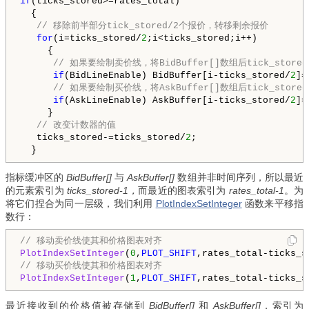
if
(ticks_stored>=rates_total)

  {

// 移除前半部分tick_stored/2个报价，转移剩余报价
for
(i=ticks_stored/
2
;i<ticks_stored;i++)

     {

// 如果要绘制卖价线，将BidBuffer[]数组后tick_stor
if
(BidLineEnable) BidBuffer[i-ticks_stored/
2
]=
// 如果要绘制买价线，将AskBuffer[]数组后tick_stor
if
(AskLineEnable) AskBuffer[i-ticks_stored/
2
]=
     }

// 改变计数器的值
   ticks_stored-=ticks_stored/
2
;

  }
指标缓冲区的
BidBuffer[]
与
AskBuffer[]
数组并非时间序列，所以最近
的元素索引为
ticks_stored-1，
而最近的图表索引为
rates_total-1
。为
将它们捏合为同一层级，我们利用
PlotIndexSetInteger
函数来平移指
数行：
// 移动卖价线使其和价格图表对齐
PlotIndexSetInteger
(
0
,
PLOT_SHIFT
// 移动买价线使其和价格图表对齐
PlotIndexSetInteger
(
1
,
PLOT_SHIFT
,rates_total-ticks_s
最近接收到的价格值被存储到
BidBuffer[]
和
AskBuffer[]
，索引为