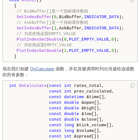
void
OnInit
()

  {

// BidBuffer[]是一个指标缓存数组
SetIndexBuffer
(
0
,BidBuffer,
INDICATOR_DATA
);

// AskBuffer[]是一个指标缓存数组
SetIndexBuffer
(
1
,AskBuffer,
INDICATOR_DATA
);

// 为卖价线设置EMPTY_VALUE
PlotIndexSetDouble
(
0
,
PLOT_EMPTY_VALUE
,
0
);

// 买价线设置EMPTY_VALUE
PlotIndexSetDouble
(
1
,
PLOT_EMPTY_VALUE
,
0
);

  }
现在我们创建
OnCalculate
函数，并在其被调用时列出传递给该函数
的所有参数：
int
OnCalculate
(
const
int
 rates_total,

const
int
 prev_calculated,

const
datetime
 &time[],

const
double
 &open[],

const
double
 &high[],

const
double
 &low[],

const
double
 &close[],

const
long
 &tick_volume[],

const
long
 &volume[],

const
int
 &spread[])