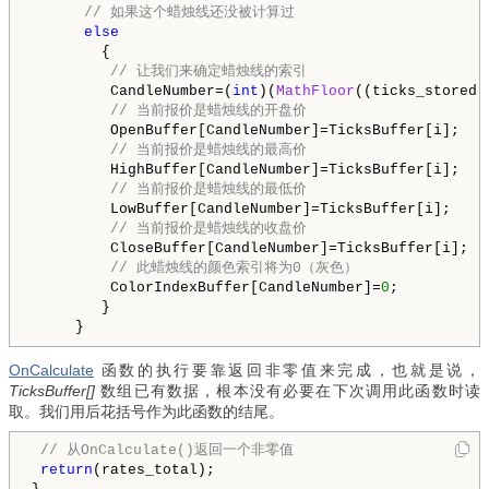
// 如果这个蜡烛线还没被计算过
else
        {

// 让我们来确定蜡烛线的索引
         CandleNumber=(
int
)(
MathFloor
((ticks_stored-
// 当前报价是蜡烛线的开盘价
         OpenBuffer[CandleNumber]=TicksBuffer[i];

// 当前报价是蜡烛线的最高价
         HighBuffer[CandleNumber]=TicksBuffer[i];

// 当前报价是蜡烛线的最低价
         LowBuffer[CandleNumber]=TicksBuffer[i];

// 当前报价是蜡烛线的收盘价
         CloseBuffer[CandleNumber]=TicksBuffer[i];

// 此蜡烛线的颜色索引将为0（灰色）
         ColorIndexBuffer[CandleNumber]=
0
;

        }

     }
OnCalculate
函数的执行要靠返回非零值来完成，也就是说，
TicksBuffer[]
数组已有数据，根本没有必要在下次调用此函数时读
取。我们用后花括号作为此函数的结尾。
 // 从OnCalculate()返回一个非零值 
 return
(rates_total);
