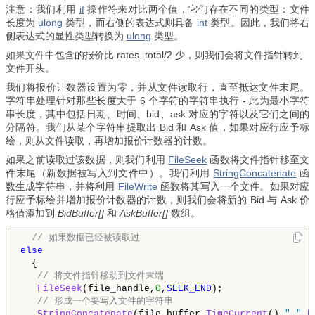
注意：我们利用
if
操作符来对比两个值，它们存在不同的类型：文件
长度为
ulong
类型，而右侧的表达式则具备
int
类型。因此，我们将右
侧表达式的显性类型转换为
ulong
类型。
如果文件中包含的报价比 rates_total/2 少，则我们会将文件指针转到
文件开头。
我们将报价计数器设置为零，并从文件读取行，直至抵达文件末尾。
字符串处理针对那些长度大于 6 个字符的字符串执行 - 此为最小字符
串长度，其中包括日期、时间、bid、ask 对应的字符以及它们之间的
分隔符。我们从某个字符串提取出 Bid 和 Ask 值，如果对应行应予标
绘，则从文件读取，再增加报价计数器的计数。
如果之前读取过该数据，则我们利用
FileSeek
函数将文件指针移至文
件末尾（新数据被写入到文件中）。我们利用
StringConcatenate
函
数生成字符串，并将利用
FileWrite
函数将其写入一个文件。如果对应
行应予标绘并增加报价计数器的计数，则我们会将新的 Bid 与 Ask 价
格值添加到
BidBuffer[]
和
AskBuffer[]
数组。
// 如果数据已经被读取过
else
  {

// 将文件指针移动到文件末端
FileSeek
(file_handle,
0
,
SEEK_END
);

// 形成一个要写入文件的字符串
StringConcatenate
(file_buffer,
TimeCurrent
(),
" "
,
D