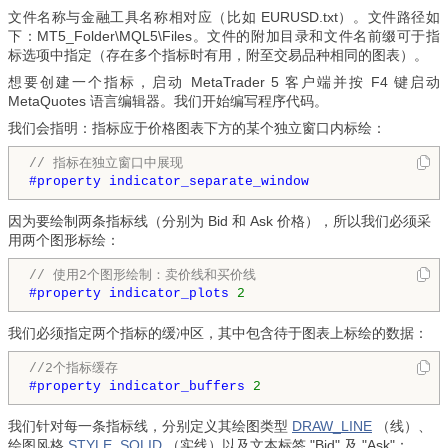
文件名称与金融工具名称相对应（比如 EURUSD.txt）。文件路径如
下：MT5_Folder\MQL5\Files。文件的附加目录和文件名前缀可于指
标选项中指定（存在多个指标时有用，附至交易品种相同的图表）。
想要创建一个指标，启动 MetaTrader 5 客户端并按 F4 键启动
MetaQuotes 语言编辑器。我们开始编写程序代码。
我们会指明：指标应于价格图表下方的某个独立窗口内标绘：
// 指标在独立窗口中展现
#property indicator_separate_window
因为要绘制两条指标线（分别为 Bid 和 Ask 价格），所以我们必须采
用两个图形标绘：
// 使用2个图形绘制：卖价线和买价线
#property indicator_plots 
2
我们必须指定两个指标的缓冲区，其中包含待于图表上标绘的数据：
//2个指标缓存
#property indicator_buffers 
2
我们针对每一条指标线，分别定义其绘图类型
DRAW_LINE
（线）、
绘图风格
STYLE_SOLID
（实线）以及文本标签 "Bid" 及 "Ask"：