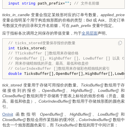
input
string
 path_prefix=
""
; 
// 文件名前缀
ticks_in_candle
变量会指定某烛形对应的订单号数量。
applied_price
变量会指明某个用于构造烛形图的价格的类型：Bid 或 Ask。历史订单
号数据文件的目录和文件名前缀，可在
path_prefix
变量中指定。
应于指标各次调用之间保存的带值变量，均于
全局层面
声明。
// ticks_stored变量保存报价的数量
int
// TTicksBuffer []数组用来存储价格
// OpenBuffer [], HighBuffer [], LowBuffer [] 以及 C
// 用来存储蜡烛线的开盘、最高、最低和收盘价
// ColorIndexBuffer []数组用来存储彩色蜡烛线的索引
double
 TicksBuffer[],OpenBuffer[],HighBuffer[],LowBu
tick_stored
变量用于存储可用报价的数量。
TicksBuffer[]
数组用于存
储接收到的报价，
OpenBuffer[]、HighBuffer[]、LowBuffer[]
和
CloseBuffer[]
数组则用于存储将于图表上标绘的烛形价格（开盘、最
高、最低和收盘）。
ColorIndexBuffer[]
数组用于存储烛形图的颜色索
引。
OnInit
函数指明
OpenBuffer[]、HighBuffer[]、LowBuffer[]
和
CloseBuffer[]
数组会用作某指标的缓冲区，
ColorIndexBuffer[]
数组中
包含一个烛形图颜色索引，而
TicksBuffer[]
数组则用于中间计算：