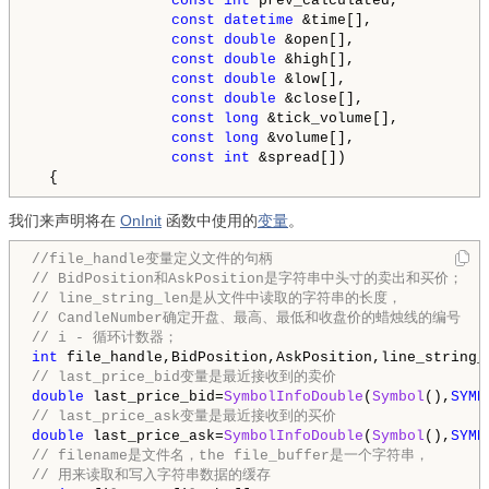
const
int
 prev_calculated,

const
datetime
 &time[],

const
double
 &open[],

const
double
 &high[],

const
double
 &low[],

const
double
 &close[],

const
long
 &tick_volume[],

const
long
 &volume[],

const
int
 &spread[])

  {
我们来声明将在
OnInit
函数中使用的
变量
。
//file_handle变量定义文件的句柄
// BidPosition和AskPosition是字符串中头寸的卖出和买价；
// line_string_len是从文件中读取的字符串的长度，
// CandleNumber确定开盘、最高、最低和收盘价的蜡烛线的编号
// i - 循环计数器；
int
// last_price_bid变量是最近接收到的卖价
double
 last_price_bid=
SymbolInfoDouble
(
Symbol
(),
SYMB
// last_price_ask变量是最近接收到的买价
double
 last_price_ask=
SymbolInfoDouble
(
Symbol
(),
SYMB
// filename是文件名，the file_buffer是一个字符串， 
// 用来读取和写入字符串数据的缓存