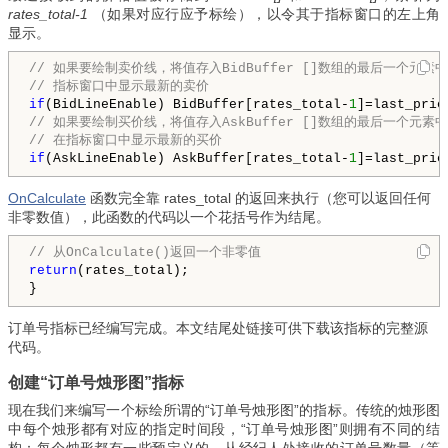
rates_total-1
（如果对应行应予标绘），以令其于指标窗口的左上角
显示。
// 如果要绘制卖价线，将值存入BidBuffer []数组的最后一个元素中
// 指标窗口中显示最新的卖价  
if
(BidLineEnable) BidBuffer[rates_total-
1
// 如果要绘制买价线，将值存入AskBuffer []数组的最后一个元素中
// 在指标窗口中显示最新的买价
if
(AskLineEnable) AskBuffer[rates_total-
1
]=last_pric
OnCalculate
函数完全靠 rates_total 的返回来执行（您可以返回任何
非零数值），此函数的代码以一个花括号作为结尾。
// 从OnCalculate()返回一个非零值  
return
(rates_total);

订单号指标已经编写完成。本文结尾处链接可供下载该指标的完整源
代码。
创建“订单号烛形图”指标
现在我们来编写一个标绘所谓的“订单号烛形图”的指标。传统的烛形图
中每个烛形都有对应的指定时间段，“订单号烛形图”则拥有不同的结