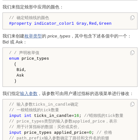
我们来指定烛形中应用的颜色：
// 确定蜡烛线的颜色
#property indicator_color1 Gray,Red,Green
我们来创建
枚举类型
的
price_types
，其中包含下述各值中的一个：
Bid 或 Ask：
/ / 声明枚举值
enum
 price_types

  (

   Bid,

   Ask

  )
我们指定
输入参数
，该参数可由用户通过指标的选项菜单进行修改：
// 输入参数ticks_in_candle确定
// 一根蜡烛线的tick数量
input
int
 ticks_in_candle=
16
; 
//蜡烛线的tick数量
// price_types类型的输入参数applied_price，表示 
// 用于计算指标的数据：买价或卖价。
input
 price_types applied_price=
0
; 
// 价格
// path_prefix输入参数确定了路径和文件名的前缀