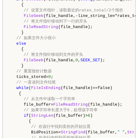
     {

// 设置文件指针，读取最近的rates_total/2个报价
FileSeek
(file_handle,-line_string_len*rates_to
// 将文件指针移动到下一行的开头
FileReadString
(file_handle);

     }

// 如果文件大小很小
else
     {

// 将文件指针移动到文件的开头
FileSeek
(file_handle,
0
,
SEEK_SET
);

     }

// 重置报价计数器
   ticks_stored=
0
;

// 一直读到文件结尾
while
(
FileIsEnding
(file_handle)==false)

    {

// 从文件中读取一个字符串
      file_buffer=
FileReadString
(file_handle);

// 如果字符串长度大于6，处理该字符串
if
(
StringLen
(file_buffer)>
6
)

        {

// 在该行中找到卖价的开始位置
         BidPosition=
StringFind
(file_buffer,
" "
,
Stri
// 在该行中找到买价的开始位置