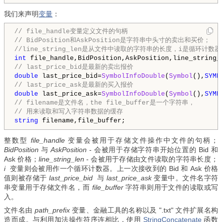
我们来声明
变量
：
// file_handle变量定义文件的句柄
// BidPosition和AskPosition是字符串中头寸的卖出和买价；
//line_string_len是从文件中读取的字符串的长度，i是循环计数
int
// last_price_bid是最新的卖出报价
double
 last_price_bid=
SymbolInfoDouble
(
Symbol
(),
SYMB
// last_price_ask是最新的买入报价
double
 last_price_ask=
SymbolInfoDouble
(
Symbol
(),
SYMB
// filename是文件名，the file_buffer是一个字符串，
// 用来读取和写入字符串数据的缓存
string
 filename,file_buffer;
整数型
file_handle
变量会被用于存储文件操作中文件的句柄；
BidPosition
与
AskPosition
- 会被用于存储字符串开始位置的 Bid 和
Ask 价格；
line_string_len
- 会被用于存储由文件读取的字符串长度；
i
变量则会被用作一个循环计数器。上一次接收到的 Bid 和 Ask 价格
值则被存储于
last_price_bid
与
last_price_ask
变量中。文件名字符
串变量用于存储文件名，而
file_buffer
字符串则用于文件的读取或写
入。
文件名由
path_prefix
变量、金融工具的名称以及 ".txt" 文件扩展名构
造而成。与利用加法操作符序连相比，使用
StringConcatenate
函数