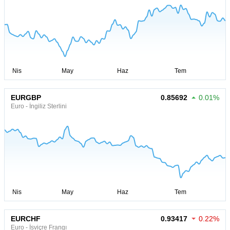
EURGBP
0.85692
0.01%
Euro - İngiliz Sterlini
EURCHF
0.93417
0.22%
Euro - İsviçre Frangı