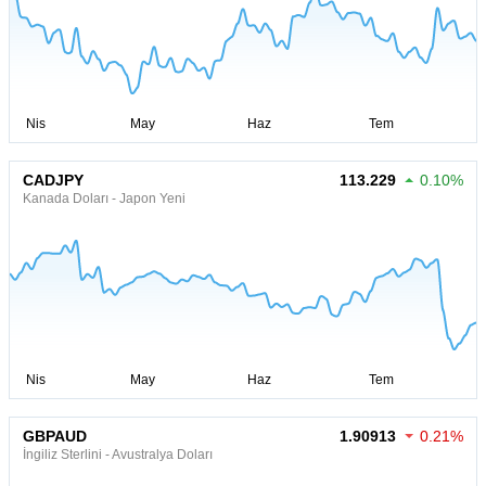
CADJPY
113.229
0.10%
Kanada Doları - Japon Yeni
GBPAUD
1.90913
0.21%
İngiliz Sterlini - Avustralya Doları