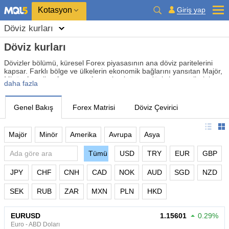
Kotasyon
Giriş yap
Döviz kurları
Döviz kurları
Dövizler bölümü, küresel Forex piyasasının ana döviz paritelerini
kapsar. Farklı bölge ve ülkelerin ekonomik bağlarını yansıtan Majör,
Minör, Amerika, Avrupa ve Asya olmak üzere döviz kategorilerini
daha fazla
içerir. Bu bölümdeki döviz pariteleri, yatırımcıların küresel
ekonominin dinamiklerini ve merkez bankalarının para politikasının
etkisini değerlendirmelerine olanak tanır. Bu bölüm, döviz portföyü
Genel Bakış
Forex Matrisi
Döviz Çevirici
çeşitlendirmesi ve analizi için geniş bir araç yelpazesi sunar.
Majör
Minör
Amerika
Avrupa
Asya
Tümü
USD
TRY
EUR
GBP
JPY
CHF
CNH
CAD
NOK
AUD
SGD
NZD
SEK
RUB
ZAR
MXN
PLN
HKD
EURUSD
1.15601
0.29%
Euro - ABD Doları