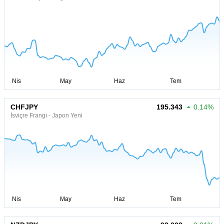
CHFJPY
195.343
0.14%
İsviçre Frangı - Japon Yeni