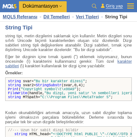
Dokümantasyon
Giriş yap
MQL5 Referansı
Dil Temelleri
Veri Tipleri
String Tipi
String Tipi
string tipi, metin dizgilerini saklamak için kullanılır. Metin dizgileri sonu
sıfırlı Unicode biçimli karakterlerden oluşan söz dizeleridir. Dizgi
sabitleri string tipli değişkenlere atanabilir. Dizgi sabitleri, tırnak içine
iliştirilmiş Unicode karakter dizeleridir: "Bu bir dizgi sabitidir".
Eğer bir dizginin içine tırnak işareti (") eklemek istiyorsanız, bunun
öncesinde (\) karakterini kullanmanız gerekir. Tüm özel
karakter
sabitleri
(\) karakteri kullanılarak bir dizgi içine yazılabilir.
Örnekler:
string
svar=
"Bu bir karakter dizesi"
;
string
svar2=
StringSubstr
(svar,0,4);
Print
(
"Copyright symbol\t\x00A9"
);
FileWrite
(handle,
"Bu dizgi, yeni satır \n sembolleri içeriyo
string
MT5path=
"C:\\Program Files\\MetaTrader 5"
;
Kodun okunabilirliğini artırmak amacıyla, uzun sabit dizgiler toplama
işlemi olmaksızın parçalara bölünebilirler. Derleme sırasında bu
parçalar tek bir uzun dizgide birleştirilecektir:
//--- Uzun bir sabit dizgi bildir
string
HTML_head=
"<!DOCTYPE html PUBLIC \"-//W3C//DTD XHT