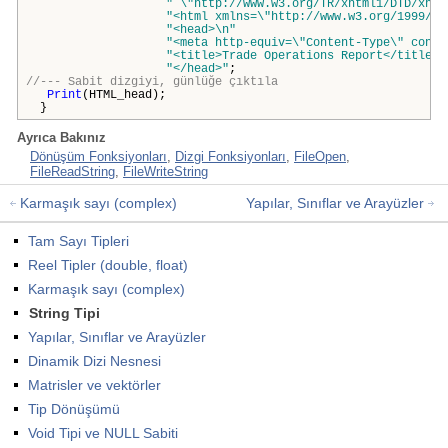
" \"http://www.w3.org/TR/xhtml1/DTD/xhtm
"<html xmlns=\"http://www.w3.org/1999/xh
"<head>\n"
"<meta http-equiv=\"Content-Type\" conte
"<title>Trade Operations Report</title>\
"</head>"
;
//--- Sabit dizgiyi, günlüğe çıktıla
Print
(HTML_head);
}
Ayrıca Bakınız
Dönüşüm Fonksiyonları
,
Dizgi Fonksiyonları
,
FileOpen
,
FileReadString
,
FileWriteString
Karmaşık sayı (complex)
Yapılar, Sınıflar ve Arayüzler
Tam Sayı Tipleri
Reel Tipler (double, float)
Karmaşık sayı (complex)
String Tipi
Yapılar, Sınıflar ve Arayüzler
Dinamik Dizi Nesnesi
Matrisler ve vektörler
Tip Dönüşümü
Void Tipi ve NULL Sabiti