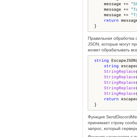
    message += 
"S
    message += 
"T
    message += 
"T
return
 message
}
Правильная обработка 
JSON, которые могут п
может обрабатывать вс
string
 EscapeJSON
string
 escape
StringReplace
StringReplace
StringReplace
StringReplace
StringReplace
return
 escaped
}
Функция SendDiscordMes
принимает строку сооб
запрос, который серверы
Функция начинается с п