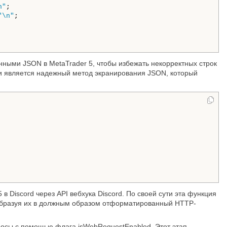
n"
;

"\n"
;

ными JSON в MetaTrader 5, чтобы избежать некорректных строк
ии является надежный метод экранирования JSON, который
 Discord через API вебхука Discord. По своей сути эта функция
еобразуя их в должным образом отформатированный HTTP-
росы с помощью флага isWebRequestEnabled. Этот этап