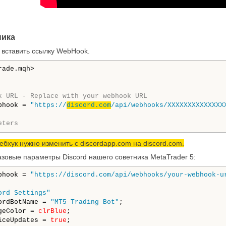
ника
е вставить ссылку WebHook.
ade.mqh>

k URL - Replace with your webhook URL
bhook = 
"https://
discord.com
/api/webhooks/XXXXXXXXXXXXXX
eters
ебхук нужно изменить с discordapp.com на discord.com.
азовые параметры Discord нашего советника MetaTrader 5:
bhook = 
"https://discord.com/api/webhooks/your-webhook-u
ord Settings"
ordBotName = 
"MT5 Trading Bot"
geColor = 
clrBlue
iceUpdates = 
true
;