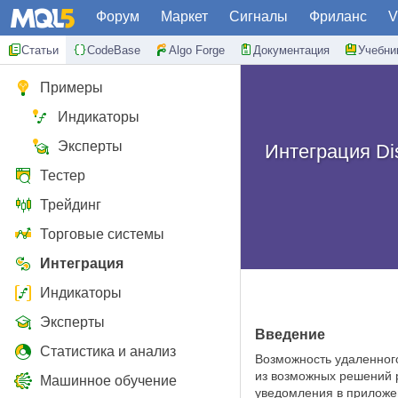
Форум
Маркет
Сигналы
Фриланс
V
Статьи
CodeBase
Algo Forge
Документация
Учебни
Примеры
Индикаторы
Эксперты
Интеграция Di
Тестер
Трейдинг
Торговые системы
Интеграция
Индикаторы
Эксперты
Введение
Статистика и анализ
Возможность удаленног
из возможных решений р
Машинное обучение
уведомления в приложен