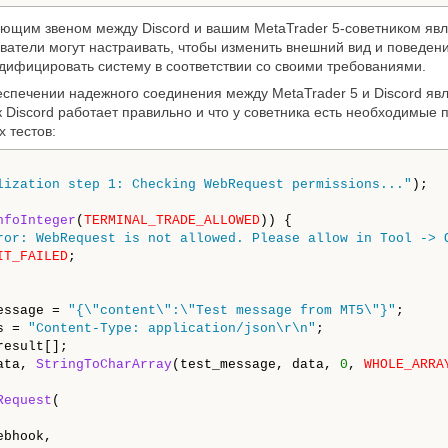
ющим звеном между Discord и вашим MetaTrader 5-советником явл
ватели могут настраивать, чтобы изменить внешний вид и поведени
дифицировать систему в соответствии со своими требованиями.
спечении надежного соединения между MetaTrader 5 и Discord явл
ук Discord работает правильно и что у советника есть необходимые
 тестов:
lization step 1: Checking WebRequest permissions..."
);

nfoInteger
(
TERMINAL_TRADE_ALLOWED
)) {

ror: WebRequest is not allowed. Please allow in Tool -> 
IT_FAILED
;

essage = 
"{\"content\":\"Test message from MT5\"}"
;

s = 
"Content-Type: application/json\r\n"
;

esult[];

ata, 
StringToCharArray
(test_message, data, 
0
, 
WHOLE_ARRA
Request
(

bhook,
