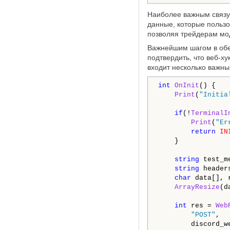
Наиболее важным связу
данные, которые пользо
позволяя трейдерам мо
Важнейшим шагом в обе
подтвердить, что веб-х
входит несколько важных
int
OnInit
() {

Print
(
"Initia
if
(!
TerminalI
Print
(
"Er
return
IN
    }

string
 test_m
string
 header
char
 data[], r
ArrayResize
(d
int
 res = 
Web
"POST"
,

        discord_we