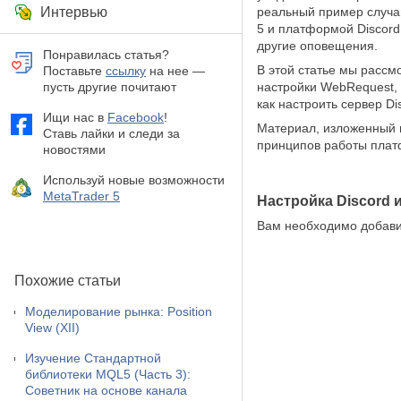
Интервью
реальный пример случай
5 и платформой Discord
другие оповещения.
Понравилась статья?
В этой статье мы рассм
Поставьте
ссылку
на нее —
пусть другие почитают
настройки WebRequest, 
как настроить сервер Di
Ищи нас в
Facebook
!
Материал, изложенный 
Ставь лайки и следи за
принципов работы пла
новостями
Используй новые возможности
MetaTrader 5
Настройка Discord и
Вам необходимо добавит
Похожие статьи
Моделирование рынка: Position
View (XII)
Изучение Стандартной
библиотеки MQL5 (Часть 3):
Советник на основе канала