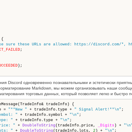
{

ke sure these URLs are allowed: https://discord.com/*, h
IT_FAILED
;

UCCEEDED
);

ния Discord одновременно познавательными и эстетически приятн
форматирование Markdown, мы можем организовывать наши сообщ
тирования торговых данных, который позволяет легко и быстро п
eMessage(TradeInfo& tradeInfo) {

e = 
"**New "
 + tradeInfo.type + 
" Signal Alert!**\n"
;

ymbol: "
 + tradeInfo.symbol + 
"\n"
;

ype: "
 + tradeInfo.type + 
"\n"
;

rice: "
 + 
DoubleToString
(tradeInfo.price, 
_Digits
) + 
"\n
ots: "
 + 
DoubleToString
(tradeInfo.lots, 
2
) + 
"\n"
;
