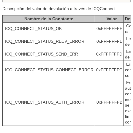
Descripción del valor de devolución a través de ICQConnect:
Nombre de la Constante
Valor
Des
Con
ICQ_CONNECT_STATUS_OK
0xFFFFFFFF
esta
Lee
ICQ_CONNECT_STATUS_RECV_ERROR
0xFFFFFFFE
de 
Envi
ICQ_CONNECT_STATUS_SEND_ERR
0xFFFFFFFD
de 
Err
ICQ_CONNECT_STATUS_CONNECT_ERROR
0xFFFFFFFC
cone
serv
Err
auto
con
inco
ICQ_CONNECT_STATUS_AUTH_ERROR
0xFFFFFFFB
se 
exce
lími
con