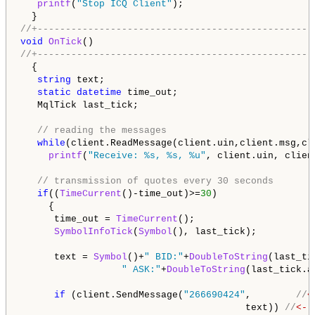
printf
(
"Stop ICQ Client"
);

//+-------------------------------------------------
void
OnTick
//+-------------------------------------------------
  {

string
 text;

static
datetime
 time_out;

MqlTick
 last_tick;

// reading the messages
while
(client.ReadMessage(client.uin,client.msg,cli
printf
(
"Receive: %s, %s, %u"
, client.uin, clien
// transmission of quotes every 30 seconds
if
((
TimeCurrent
()-time_out)>=
30
)

     {

      time_out = 
TimeCurrent
();

SymbolInfoTick
(
Symbol
(), last_tick);

      text = 
Symbol
()+
" BID:"
+
DoubleToString
(last_ti
" ASK:"
+
DoubleToString
(last_tick.a
if
 (client.SendMessage(
"266690424"
,        
//
<
                                        text)) 
//
<- 