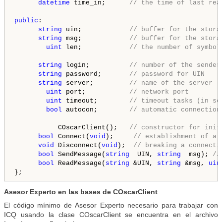
datetime
 time_in;      
// the time of last rea
public
:

string
 uin;            
// buffer for the stora
string
 msg;            
// buffer for the stora
uint
 len;            
// the number of symbol
string
 login;          
// number of the sender
string
 password;       
// password for UIN 
string
 server;         
// name of the server
uint
 port;           
// network port  
uint
 timeout;        
// timeout tasks (in se
bool
 autocon;        
// automatic connection
           COscarClient();   
// constructor for init
bool
 Connect(
void
);     
// establishment of a 
void
 Disconnect(
void
); 
 // breaking a connecti
bool
 SendMessage(
string
  UIN, 
string
  msg); 
//
bool
 ReadMessage(
string
 &UIN, 
string
 &msg, 
uin
Asesor Experto en las bases de COscarClient
El código mínimo de Asesor Experto necesario para trabajar con
ICQ usando la clase COscarClient se encuentra en el archivo