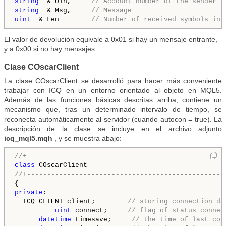
string 
 & Uin, 
    // Account number of the sender 
string 
 & Msg, 
    // Message 
uint 
 & Len 
       // Number of received symbols in 
El valor de devolución equivale a 0x01 si hay un mensaje entrante,
y a 0x00 si no hay mensajes.
Clase COscarClient
La clase COscarClient se desarrolló para hacer más conveniente
trabajar con ICQ en un entorno orientado al objeto en MQL5.
Además de las funciones básicas descritas arriba, contiene un
mecanismo que, tras un determinado intervalo de tiempo, se
reconecta automáticamente al servidor (cuando autocon = true). La
descripción de la clase se incluye en el archivo adjunto
icq_mql5.mqh
, y se muestra abajo:
//+-------------------------------------------------
class
//+-------------------------------------------------
private
:

  ICQ_CLIENT client;        
// storing connection da
uint
 connect;     
// flag of status connec
datetime
 timesave;     
// the time of last con