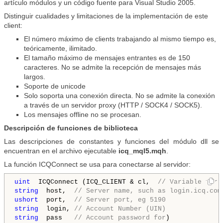
artículo módulos y un código fuente para Visual Studio 2005.
Distinguir cualidades y limitaciones de la implementación de este
client:
El número máximo de clients trabajando al mismo tiempo es,
teóricamente, ilimitado.
El tamaño máximo de mensajes entrantes es de 150
caracteres. No se admite la recepción de mensajes más
largos.
Soporte de unicode
Solo soporta una conexión directa. No se admite la conexión
a través de un servidor proxy (HTTP / SOCK4 / SOCK5).
Los mensajes offline no se procesan.
Descripción de funciones de biblioteca
Las descripciones de constantes y funciones del módulo dll se
encuentran en el archivo ejecutable
icq_mql5.mqh
.
La función ICQConnect se usa para conectarse al servidor:
uint 
 ICQConnect (ICQ_CLIENT & cl, 
 // Variable for 
string 
 host, 
 // Server name, such as login.icq.com
ushort 
 port, 
 // Server port, eg 5190 
string 
 login, 
// Account Number (UIN) 
string 
 pass 
  // Account password for
)