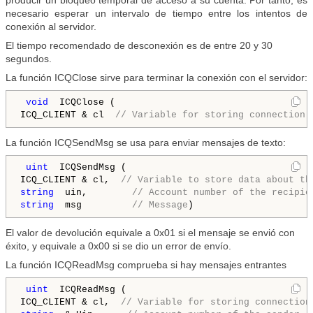
producir un bloqueo temporal de acceso a su cuenta. Por tanto, es
necesario esperar un intervalo de tiempo entre los intentos de
conexión al servidor.
El tiempo recomendado de desconexión es de entre 20 y 30
segundos.
La función ICQClose sirve para terminar la conexión con el servidor:
 void 
 ICQClose (

ICQ_CLIENT & cl 
 // Variable for storing connection 
La función ICQSendMsg se usa para enviar mensajes de texto:
 uint 
 ICQSendMsg (

ICQ_CLIENT & cl, 
 // Variable to store data about th
string 
 uin, 
       // Account number of the recipie
string 
 msg 
        // Message
)
El valor de devolución equivale a 0x01 si el mensaje se envió con
éxito, y equivale a 0x00 si se dio un error de envío.
La función ICQReadMsg comprueba si hay mensajes entrantes
 uint 
 ICQReadMsg (

ICQ_CLIENT & cl, 
 // Variable for storing connection