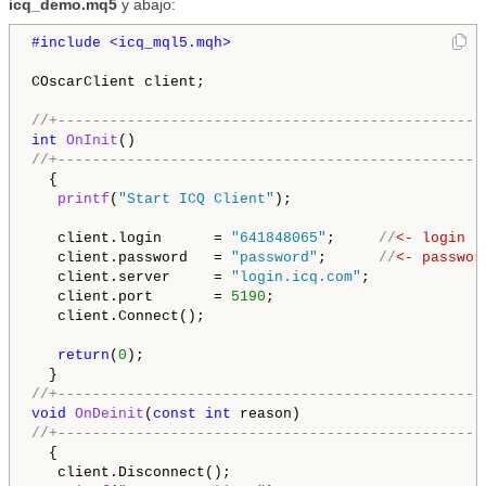
icq_demo.mq5
y abajo:
#include <icq_mql5.mqh>
COscarClient client;

//+-------------------------------------------------
int
OnInit
//+-------------------------------------------------
  {

printf
(
"Start ICQ Client"
);

   client.login      = 
"641848065"
;     
//
<- login
   client.password   = 
"password"
;      
//
<- passwor
   client.server     = 
"login.icq.com"
;

   client.port       = 
5190
;

   client.Connect();

return
(
0
);

//+-------------------------------------------------
void
OnDeinit
(
const
int
//+-------------------------------------------------
  {

   client.Disconnect();
