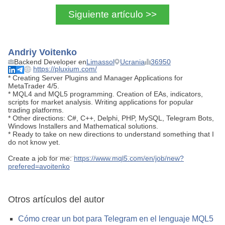
Siguiente artículo >>
Andriy Voitenko
Backend Developer en
Limassol
Ucrania
36950
https://pluxium.com/
* Creating Server Plugins and Manager Applications for
MetaTrader 4/5.
* MQL4 and MQL5 programming. Creation of EAs, indicators,
scripts for market analysis. Writing applications for popular
trading platforms.
* Other directions: C#, C++, Delphi, PHP, MySQL, Telegram Bots,
Windows Installers and Mathematical solutions.
* Ready to take on new directions to understand something that I
do not know yet.
Create a job for me:
https://www.mql5.com/en/job/new?
prefered=avoitenko
Otros artículos del autor
Cómo crear un bot para Telegram en el lenguaje MQL5