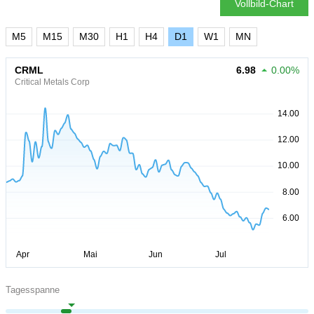
Vollbild-Chart
M5
M15
M30
H1
H4
D1
W1
MN
CRML
6.98
0.00%
Critical Metals Corp
Tagesspanne