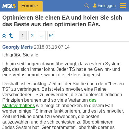
Einloggen
Forum
Optimieren Sie einen EA und holen Sie sich
das Beste aus den optimierten EAs.
1
2
...
54
Georgiy Merts
2018.03.13 07:14
Ich grüße Sie alle.
Ich bin seit langem davon überzeugt, dass es kein System
gibt, das sich immer lohnt. Jeder TS hat eine Gewinn- und
eine Verlustperiode, wobei die letztere länger ist.
Deshalb ist es unklug, Zeit mit der Suche nach dem "besten
TS" zu verbringen. Es ist viel sinnvoller, eine Reihe
verschiedener TS zu verwenden, die auf unterschiedlichen
Prinzipien beruhen und so viele Varianten
des
Marktverhaltens
wie möglich abdecken. In diesem Fall
werden einige TS immer funktionieren, und es ist sinnvoller,
Zeit und Mühe darauf zu verwenden, die besten
auszuwählen und die schlechtesten zu überoptimieren.
Jedes System hat "Grenzparameter", oberhalb derer es