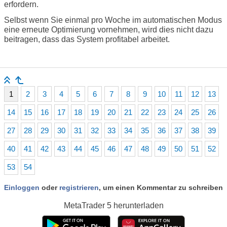
erfordern.
Selbst wenn Sie einmal pro Woche im automatischen Modus
eine erneute Optimierung vornehmen, wird dies nicht dazu
beitragen, dass das System profitabel arbeitet.
1
2
3
4
5
6
7
8
9
10
11
12
13
14
15
16
17
18
19
20
21
22
23
24
25
26
27
28
29
30
31
32
33
34
35
36
37
38
39
40
41
42
43
44
45
46
47
48
49
50
51
52
53
54
Einloggen
oder
registrieren
, um einen Kommentar zu schreiben
MetaTrader 5
herunterladen