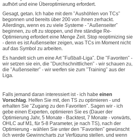
aufhört und eine Überoptimierung erfordert.
Gesagt, getan. Ich habe mit dem "Aushöhlen von TCs"
begonnen und bereits über 200 von ihnen zerhackt.
Allerdings, wenn es zu viele Systeme - "Außenseiter"
beginnen, zu oft zu stoppen, und ihre ständige Re-
Optimierung erfordert eine Menge Zeit. Stop reoptimizing sie
- denn es ist Außenseiter zeigen, was TCs im Moment nicht
auf das Symbol zu arbeiten.
Es handelt sich um eine Art "Fußball-Liga". Die "Favoriten" -
wir setzen sie ein, die "Durchschnittlichen" - wir schauen zu,
die "Außenseiter" - wir werfen sie zum "Training" aus der
Liga.
Falls jemand daran interessiert ist - ich habe
einen
Vorschlag
. Helfen Sie mit, den TS zu optimieren - und
erhalten Sie "Zugang zu den Favoriten". Sagen wir - ich
gebe einen Experten, optimieren Sie es (Dauer der
Optimierung Jahr, 5 Monate - Backtest, 7 Monate - vorwärts,
OHLC auf M1, für 5-8 Parameter, je nach TS), nach der
Optimierung - wählen Sie unter den "Favoriten" gewünscht
(ich werde Gewinncharts zur Verfügung stellen, und wenn