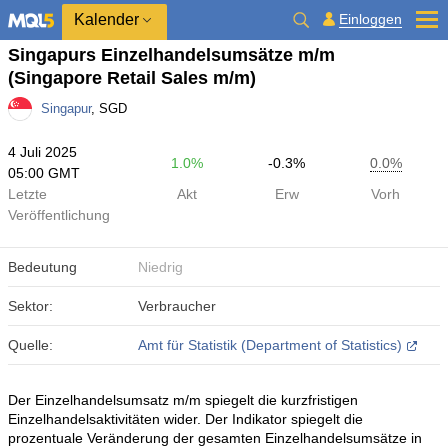
Kalender
Einloggen
Singapurs Einzelhandelsumsätze m/m
(Singapore Retail Sales m/m)
Singapur
, SGD
4 Juli 2025
1.0%
-0.3%
0.0%
05:00 GMT
Letzte
Akt
Erw
Vorh
Veröffentlichung
Bedeutung
Niedrig
Sektor:
Verbraucher
Quelle:
Amt für Statistik (Department of Statistics)
Der Einzelhandelsumsatz m/m spiegelt die kurzfristigen
Einzelhandelsaktivitäten wider. Der Indikator spiegelt die
prozentuale Veränderung der gesamten Einzelhandelsumsätze in