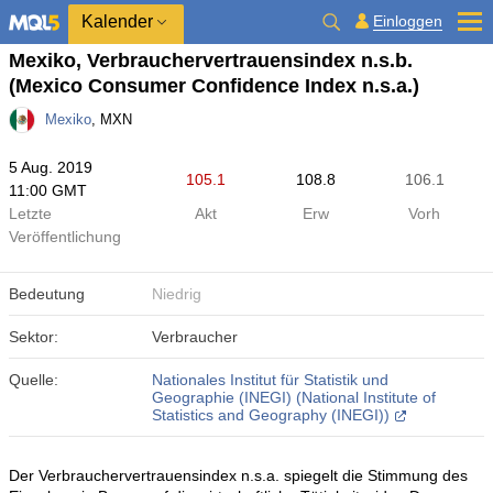
Kalender
Einloggen
Mexiko, Verbrauchervertrauensindex n.s.b.
(Mexico Consumer Confidence Index n.s.a.)
Mexiko
, MXN
5 Aug. 2019
105.1
108.8
106.1
11:00 GMT
Letzte
Akt
Erw
Vorh
Veröffentlichung
Bedeutung
Niedrig
Sektor:
Verbraucher
Quelle:
Nationales Institut für Statistik und
Geographie (INEGI) (National Institute of
Statistics and Geography (INEGI))
Der Verbrauchervertrauensindex n.s.a. spiegelt die Stimmung des