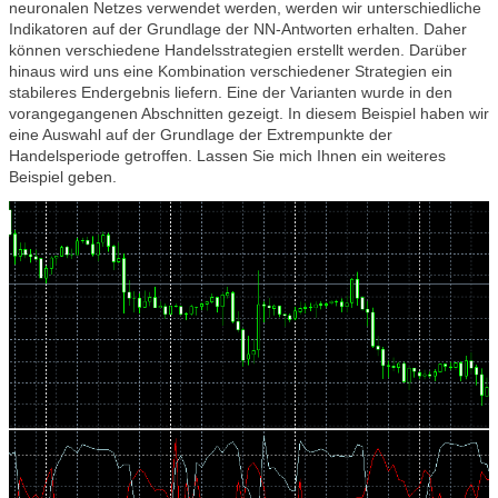
neuronalen Netzes verwendet werden, werden wir unterschiedliche
Indikatoren auf der Grundlage der NN-Antworten erhalten. Daher
können verschiedene Handelsstrategien erstellt werden. Darüber
hinaus wird uns eine Kombination verschiedener Strategien ein
stabileres Endergebnis liefern. Eine der Varianten wurde in den
vorangegangenen Abschnitten gezeigt. In diesem Beispiel haben wir
eine Auswahl auf der Grundlage der Extrempunkte der
Handelsperiode getroffen. Lassen Sie mich Ihnen ein weiteres
Beispiel geben.