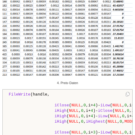
4. Preis-Daten
FileWrite
(handle,

iClose
(
NULL
,
0
,i+
4
)-
iLow
(
NULL
,
0
,i+
iHigh
(
NULL
,
0
,i+
4
)-
iClose
(
NULL
,
0
,i
iHigh
(
NULL
,
0
,i+
4
)-
iLow
(
NULL
,
0
,i+
4
iHigh
(
NULL
,
0
,
iHighest
(
NULL
,
0
,
MODE
iClose
(
NULL
,
0
,i+
3
)-
iLow
(
NULL
,
0
,i+