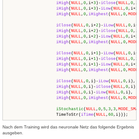
iHigh
(
NULL
,
0
,i+
3
)-
iClose
(
NULL
,
0
,i
iHigh
(
NULL
,
0
,i+
3
)-
iLow
(
NULL
,
0
,i+
3
iHigh
(
NULL
,
0
,
iHighest
(
NULL
,
0
,
MODE
iClose
(
NULL
,
0
,i+
2
)-
iLow
(
NULL
,
0
,i+
iHigh
(
NULL
,
0
,i+
2
)-
iClose
(
NULL
,
0
,i
iHigh
(
NULL
,
0
,i+
2
)-
iLow
(
NULL
,
0
,i+
2
iHigh
(
NULL
,
0
,
iHighest
(
NULL
,
0
,
MODE
iClose
(
NULL
,
0
,i+
1
)-
iLow
(
NULL
,
0
,i+
iHigh
(
NULL
,
0
,i+
1
)-
iClose
(
NULL
,
0
,i
iHigh
(
NULL
,
0
,i+
1
)-
iLow
(
NULL
,
0
,i+
1
iHigh
(
NULL
,
0
,
iHighest
(
NULL
,
0
,
MODE
iClose
(
NULL
,
0
,i)-
iLow
(
NULL
,
0
,i),

iHigh
(
NULL
,
0
,i)-
iClose
(
NULL
,
0
,i),

iHigh
(
NULL
,
0
,i)-
iLow
(
NULL
,
0
,i),

iHigh
(
NULL
,
0
,
iHighest
(
NULL
,
0
,
MODE
iStochastic
(
NULL
,
0
,
5
,
3
,
3
,
MODE_SMA
                   TimeToStr(
iTime
(
NULL
,
60
Nach dem Training wird das neuronale Netz das folgende Ergebnis
ausgeben.