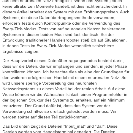
aus dem neuronalen Netz ermöglicht. Wenn das System jedoch
keine ultrakurzen Momente handelt, ist dies nicht entscheidend. In
diesem Artikel arbeitet das System mit den Eröffnungspreisen. Auch
Systeme, die diese Datenübertragungsmethode verwenden,
erfordern Tests durch Kontrollpunkte oder die Verwendung des
Every-Tick-Modus. Tests von auf neuronalen Netzen basierenden
Systemen in diesen beiden Modi sind fast identisch. Bei der
Entwicklung traditioneller Handelsroboter stieß ich auf Situationen,
in denen Tests im Every-Tick-Modus wesentlich schlechtere
Ergebnisse zeigten.
Der Hauptvorteil dieses Datenübertragungsmodus besteht darin,
dass wir die Daten, die wir empfangen und senden, in jeder Phase
kontrollieren können. Ich betrachte dies als eine der Grundlagen für
den weiteren erfolgreichen Handel mit einem neuronalen Netz. So
wird unsere sperrige Vorbereitung des neuronalen
Netzwerksystems zu einem Vorteil bei der realen Arbeit. Auf diese
Weise können wir die Wahrscheinlichkeit, einen Programmfehler in
der logischen Struktur des Systems zu erhalten, auf ein Minimum
reduzieren. Der Grund dafür ist, dass das System vor der
Verwendung schrittweise dreifach getestet werden muss. Wir
werden später auf diesen Teil zurückkommen.
Das Bild unten zeigt die Dateien "Input_mat" und "Bar". Diese
Dateien werden vom Handelsterminal generiert. Die Dateien