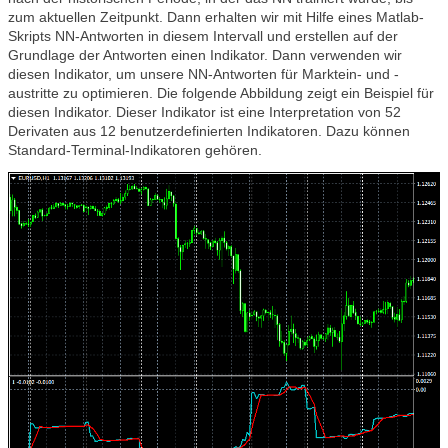
zum aktuellen Zeitpunkt. Dann erhalten wir mit Hilfe eines Matlab-
Skripts NN-Antworten in diesem Intervall und erstellen auf der
Grundlage der Antworten einen Indikator. Dann verwenden wir
diesen Indikator, um unsere NN-Antworten für Marktein- und -
austritte zu optimieren. Die folgende Abbildung zeigt ein Beispiel für
diesen Indikator. Dieser Indikator ist eine Interpretation von 52
Derivaten aus 12 benutzerdefinierten Indikatoren. Dazu können
Standard-Terminal-Indikatoren gehören.