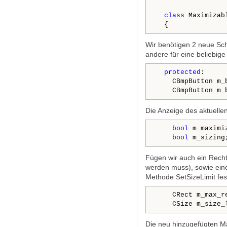
class 
Maximizab
  {
Wir benötigen 2 neue Scha
andere für eine beliebig
protected
:

    CBmpButton m_b
    CBmpButton m_
Die Anzeige des aktuell
bool
 m_maximiz
bool
 m_sizing
Fügen wir auch ein Rech
werden muss), sowie eine
Methode SetSizeLimit fes
    CRect m_max_re
    CSize m_size_
Die neu hinzugefügten M