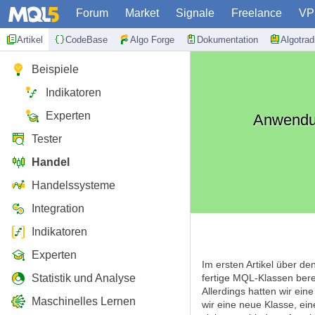
Forum
Market
Signale
Freelance
VP
Artikel
CodeBase
Algo Forge
Dokumentation
Algotra
Beispiele
Indikatoren
Experten
Anwendun
Tester
Handel
Handelssysteme
Integration
Indikatoren
Experten
Im ersten Artikel über de
Statistik und Analyse
fertige MQL-Klassen bere
Allerdings hatten wir ein
Maschinelles Lernen
wir eine neue Klasse, ein