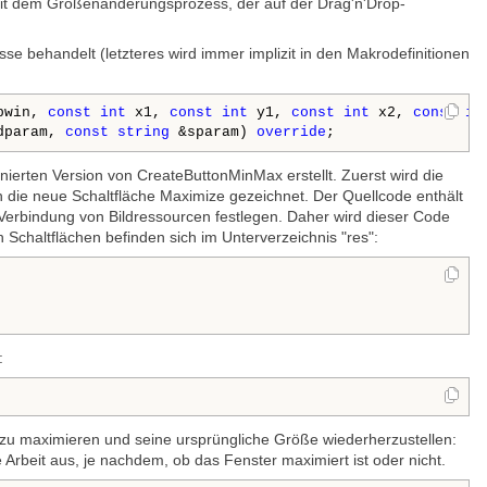
 mit dem Größenänderungsprozess, der auf der Drag'n'Drop-
se behandelt (letzteres wird immer implizit in den Makrodefinitionen
bwin, 
const
int
 x1, 
const
int
 y1, 
const
int
 x2, 
const
in
dparam, 
const
string
 &sparam) 
override
;
ierten Version von CreateButtonMinMax erstellt. Zuerst wird die
h die neue Schaltfläche Maximize gezeichnet. Der Quellcode enthält
erbindung von Bildressourcen festlegen. Daher wird dieser Code
 Schaltflächen befinden sich im Unterverzeichnis "res":
:
u maximieren und seine ursprüngliche Größe wiederherzustellen:
beit aus, je nachdem, ob das Fenster maximiert ist oder nicht.