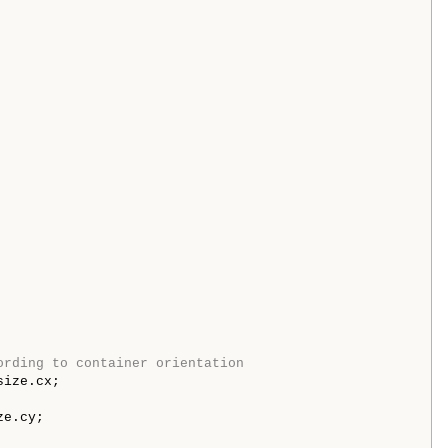
ording to container orientation
ize.cx;

e.cy;
