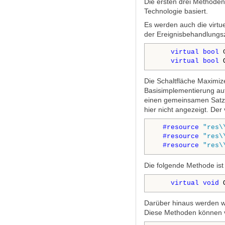
Die ersten drei Methoden
Technologie basiert.
Es werden auch die virtue
der Ereignisbehandlungs
virtual
bool
 
virtual
bool
 
Die Schaltfläche Maximiz
Basisimplementierung auf
einen gemeinsamen Satz 
hier nicht angezeigt. Der
#resource
"res\
#resource
"res\
#resource
"res\
Die folgende Methode ist 
virtual
void
 
Darüber hinaus werden w
Diese Methoden können vo