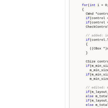
for
(
int
 i = 0
    {

      CWnd *contro
if
(control 
if
(control 
      CheckControl
// added: i
if
(control.
      {

        ((CBox *)
      }

      CSize contr
if
(m_min_si
        m_min_siz
if
(m_min_si
        m_min_siz
// edited: 
if
(m_layout
else
 m_tota
if
(m_layout
else
 m_tota