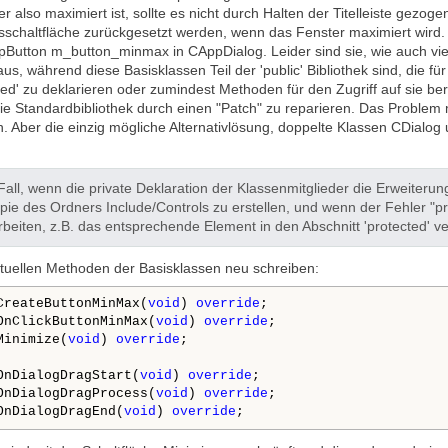
 also maximiert ist, sollte es nicht durch Halten der Titelleiste gezog
schaltfläche zurückgesetzt werden, wenn das Fenster maximiert wird. D
utton m_button_minmax in CAppDialog. Leider sind sie, wie auch viele a
us, während diese Basisklassen Teil der 'public' Bibliothek sind, die 
cted' zu deklarieren oder zumindest Methoden für den Zugriff auf sie ber
 die Standardbibliothek durch einen "Patch" zu reparieren. Das Proble
Aber die einzig mögliche Alternativlösung, doppelte Klassen CDialog 
e Fall, wenn die private Deklaration der Klassenmitglieder die Erweiteru
opie des Ordners Include/Controls zu erstellen, und wenn der Fehler "pri
rbeiten, z.B. das entsprechende Element in den Abschnitt 'protected' ve
rtuellen Methoden der Basisklassen neu schreiben:
CreateButtonMinMax(
void
) 
override
;

OnClickButtonMinMax(
void
) 
override
;

Minimize(
void
) 
override
;

OnDialogDragStart(
void
) 
override
;

OnDialogDragProcess(
void
) 
override
;

OnDialogDragEnd(
void
) 
override
;