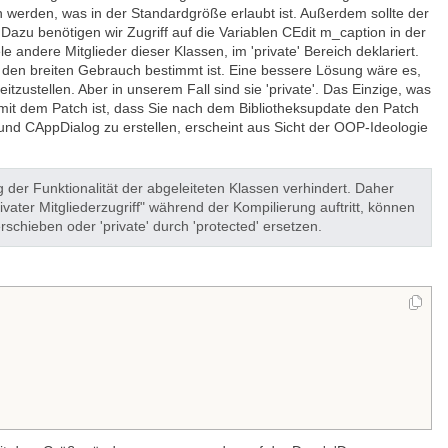
en werden, was in der Standardgröße erlaubt ist. Außerdem sollte der
azu benötigen wir Zugriff auf die Variablen CEdit m_caption in der
ndere Mitglieder dieser Klassen, im 'private' Bereich deklariert.
für den breiten Gebrauch bestimmt ist. Eine bessere Lösung wäre es,
eitzustellen. Aber in unserem Fall sind sie 'private'. Das Einzige, was
m mit dem Patch ist, dass Sie nach dem Bibliotheksupdate den Patch
und CAppDialog zu erstellen, erscheint aus Sicht der OOP-Ideologie
ng der Funktionalität der abgeleiteten Klassen verhindert. Daher
vater Mitgliederzugriff" während der Kompilierung auftritt, können
rschieben oder 'private' durch 'protected' ersetzen.