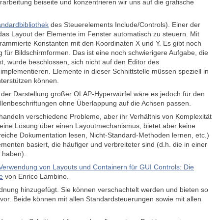
arbeitung beiseite und konzentrieren wir uns auf die grafische
andardbibliothek
des Steuerelements Include/Controls). Einer der
, das Layout der Elemente im Fenster automatisch zu steuern. Mit
ogrammierte Konstanten mit den Koordinaten X und Y. Es gibt noch
 für Bildschirmformen. Das ist eine noch schwierigere Aufgabe, die
st, wurde beschlossen, sich nicht auf den Editor des
implementieren. Elemente in dieser Schnittstelle müssen speziell in
nterstützen können.
ei der Darstellung großer OLAP-Hyperwürfel wäre es jedoch für den
llenbeschriftungen ohne Überlappung auf die Achsen passen.
andeln verschiedene Probleme, aber ihr Verhältnis von Komplexität
ügt eine Lösung über einen Layoutmechanismus, bietet aber keine
greiche Dokumentation lesen, Nicht-Standard-Methoden lernen, etc.)
enten basiert, die häufiger und verbreiteter sind (d.h. die in einer
 haben).
Verwendung von Layouts und Containern für GUI Controls: Die
e
von Enrico Lambino.
ordnung hinzugefügt. Sie können verschachtelt werden und bieten so
ut vor. Beide können mit allen Standardsteuerungen sowie mit allen