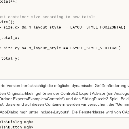
otal++;

ust container size according to new totals
ize();

> size.cx && m_layout_style == LAYOUT_STYLE_HORIZONTAL)

total_x;

> size.cy && m_layout_style == LAYOUT_STYLE_VERTICAL)

total_y;

ierte Version berücksichtigt die mögliche dynamische Größenänderung
 den Originalartikeln gehörten der Controls2 Expert Advisor (ein Anal
rdner Experts\Examples\Controls\) und das SlidingPuzzle2 Spiel. Bei
\. Basierend auf diesen Containern werden wir versuchen, die "Gumm
leAppDialog.mqh unter Include\Layouts\. Die Fensterklasse wird von 
ols\Dialog.mqh>

ols\Button.mqh>
