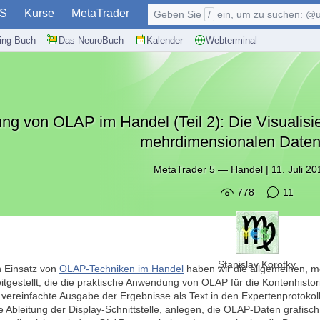
S
Kurse
MetaTrader
Geben Sie
/
ein, um zu suchen: @user, $symb
ding-Buch
Das NeuroBuch
Kalender
Webterminal
g von OLAP im Handel (Teil 2): Die Visualisie
mehrdimensionalen Daten
MetaTrader 5
—
Handel
|
11. Juli 2
778
11
Stanislav Korotky
n Einsatz von
OLAP-Techniken im Handel
haben wir die allgemeinen, m
itgestellt, die die praktische Anwendung von OLAP für die Kontenhisto
e vereinfachte Ausgabe der Ergebnisse als Text in den Expertenprotokoll
e Ableitung der Display-Schnittstelle, anlegen, die OLAP-Daten grafisch 