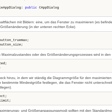
leAppDialog: 
public
 CAppDialog

ltflächen mit Bildern: eine, um das Fenster zu maximieren (es befinde
e Größenänderung (in der unteren rechten Ecke).
utton_truemax;

button_size;
en Maximalzustandes oder des Größenänderungsprozesses wird in den e
ed;

;
teck hinzu, in dem wir ständig die Diagrammgröße für den maximiert
 bestimmte Mindestgröße festlegen, die das Fenster nicht unterschreit
tlegen).
ct;

limit;
aximierungs- und Größenanpassungsmodi sollten mit den Standardmodi