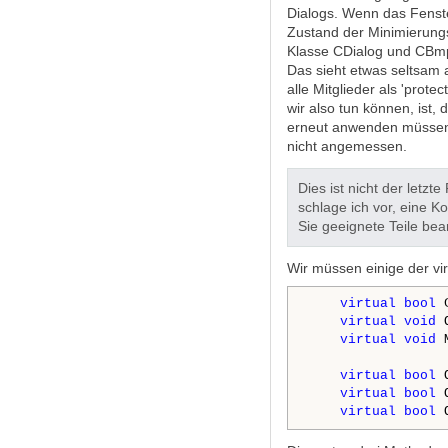
Dialogs. Wenn das Fenster
Zustand der Minimierungs
Klasse CDialog und CBmpB
Das sieht etwas seltsam a
alle Mitglieder als 'prote
wir also tun können, ist,
erneut anwenden müssen. 
nicht angemessen.
Dies ist nicht der letzt
schlage ich vor, eine K
Sie geeignete Teile bea
Wir müssen einige der vi
virtual
bool
 
virtual
void
 
virtual
void
 
virtual
bool
 
virtual
bool
 
virtual
bool
 