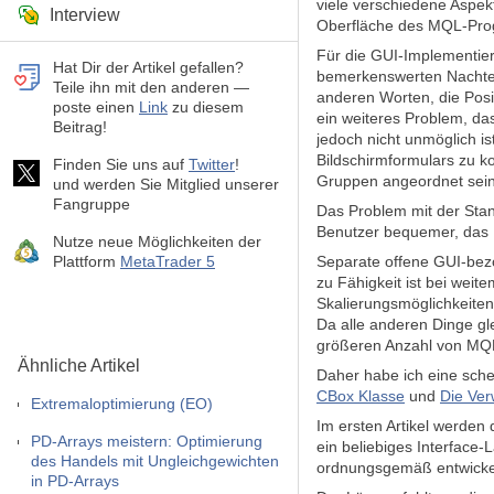
viele verschiedene Aspekt
Interview
Oberfläche des MQL-Pr
Für die GUI-Implementie
Hat Dir der Artikel gefallen?
bemerkenswerten Nachteile
Teile ihn mit den anderen —
anderen Worten, die Posi
poste einen
Link
zu diesem
ein weiteres Problem, da
Beitrag!
jedoch nicht unmöglich is
Bildschirmformulars zu ko
Finden Sie uns auf
Twitter
!
Gruppen angeordnet sein,
und werden Sie Mitglied unserer
Fangruppe
Das Problem mit der Stan
Benutzer bequemer, das 
Nutze neue Möglichkeiten der
Plattform
MetaTrader 5
Separate offene GUI-bezo
zu Fähigkeit ist bei weit
Skalierungsmöglichkeiten
Da alle anderen Dinge gle
größeren Anzahl von MQ
Ähnliche Artikel
Daher habe ich eine sche
CBox Klasse
und
Die Ver
Extremaloptimierung (EO)
Im ersten Artikel werden
PD-Arrays meistern: Optimierung
ein beliebiges Interface-
des Handels mit Ungleichgewichten
ordnungsgemäß entwickel
in PD-Arrays