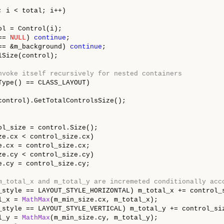
; i < total; i++)

l = Control(i);

== 
NULL
) 
continue
;

== &m_background) 
continue
;

Size(control);

nvoke itself recursively for nested containers
Type() == CLASS_LAYOUT)

control).GetTotalControlsSize();

ol_size = control.Size();

ze.cx < control_size.cx)

e.cx = control_size.cx;

ze.cy < control_size.cy)

e.cy = control_size.cy;

m_total_x and m_total_y are incremeted conditionally acc
_style == LAYOUT_STYLE_HORIZONTAL) m_total_x += control_s
l_x = 
MathMax
(m_min_size.cx, m_total_x);

_style == LAYOUT_STYLE_VERTICAL) m_total_y += control_siz
l_y = 
MathMax
(m_min_size.cy, m_total_y);
