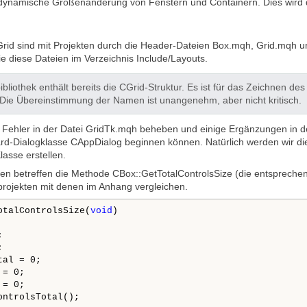
 dynamische Größenänderung von Fenstern und Containern. Dies wird d
rid sind mit Projekten durch die Header-Dateien Box.mqh, Grid.mqh u
ie diese Dateien im Verzeichnis Include/Layouts.
bliothek enthält bereits die CGrid-Struktur. Es ist für das Zeichnen d
 Die Übereinstimmung der Namen ist unangenehm, aber nicht kritisch.
 Fehler in der Datei GridTk.mqh beheben und einige Ergänzungen in de
d-Dialogklasse CAppDialog beginnen können. Natürlich werden wir di
asse erstellen.
en betreffen die Methode CBox::GetTotalControlsSize (die entspreche
projekten mit denen im Anhang vergleichen.
otalControlsSize(
void
)





al = 0;

= 0;

= 0;

ontrolsTotal();
