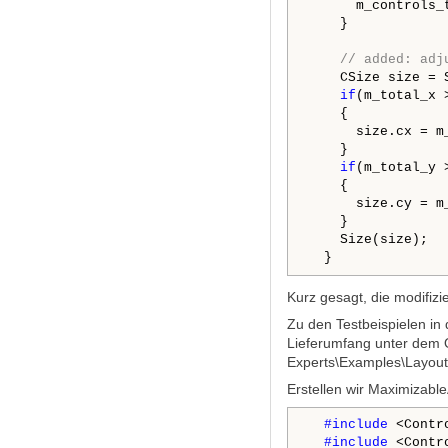
      m_controls_t
    }

// added: adj
    CSize size = S
if
(m_total_x 
    {

      size.cx = m_
    }

if
(m_total_y 
    {

      size.cy = m_
    }

    Size(size);

  }
Kurz gesagt, die modifiz
Zu den Testbeispielen in
Lieferumfang unter dem O
Experts\Examples\Layouts
Erstellen wir Maximizab
#include
 <Contr
#include
 <Contr