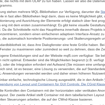
e, die nichts mit dem OLAP zu tun haben. Lassen wir also die Datenver
ogramms.
rung stehen mehrere MQL-Bibliotheken zur Verfügung, darunter die
St
 in fast allen Bibliotheken liegt darin, dass es keine Möglichkeit gibt
tionierung und Ausrichtung der Elemente erfolgt statisch über fest pr
s eng mit dem ersten zusammenhängt: Es gibt keine visuelle Gestaltung
t. Da die Schnittstelle nicht das Hauptthema innerhalb dieses Projekts i
nzentrieren, sondern einen einfacheren adaptiven Interface-Ansatz zu 
 die automatisch korrelierte Positionierungs- und Skalierungsregeln u
dardbibliothek ist, dass ihre Dialogfenster eine feste Größe haben. B
Fenster zu maximieren oder zumindest so weit zu dehnen, dass die Ze
gene Entwicklungen sind auf der Website mql5.com verfügbar: Sie beh
em nicht optimal. Entweder sind die Möglichkeiten begrenzt (z.B. verf
), oder die Integration erfordert viel Aufwand (Sie müssen eine umfan
ich sind, ist es besser, eine Lösung zu verwenden, die auf Standardelem
L-Anwendungen verwendet werden und daher einen höheren Nutzwert
inbar einfache, technologische Lösung ausgewählt, die in den Artikeln
wendung von Layout und Containern für GUI Controls: Die CGrid Klass
 die Kontrollen den Containern mit der horizontalen oder vertikalen An
Layout. Der zweite Artikel stellt Container mit dem tabellarischen Layo
ten Steuerungen arbeiten, die auf der CWnd-Klasse basieren.