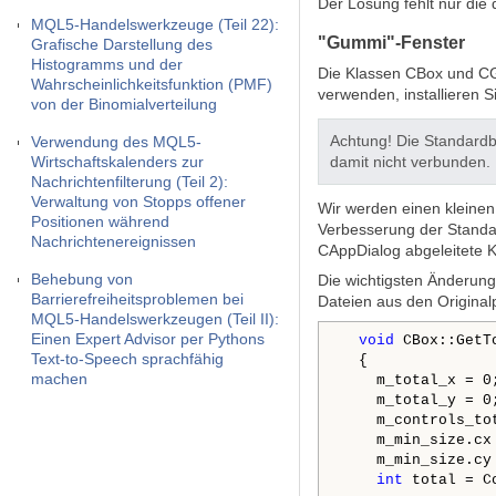
Der Lösung fehlt nur die
MQL5-Handelswerkzeuge (Teil 22):
"Gummi"-Fenster
Grafische Darstellung des
Histogramms und der
Die Klassen CBox und CG
Wahrscheinlichkeitsfunktion (PMF)
verwenden, installieren S
von der Binomialverteilung
Achtung! Die Standardbi
Verwendung des MQL5-
Wirtschaftskalenders zur
damit nicht verbunden.
Nachrichtenfilterung (Teil 2):
Verwaltung von Stopps offener
Wir werden einen kleinen
Positionen während
Verbesserung der Standar
Nachrichtenereignissen
CAppDialog abgeleitete Kl
Behebung von
Die wichtigsten Änderung
Barrierefreiheitsproblemen bei
Dateien aus den Original
MQL5-Handelswerkzeugen (Teil II):
Einen Expert Advisor per Pythons
void
 CBox::GetT
Text-to-Speech sprachfähig
  {

machen
    m_total_x = 0;
    m_total_y = 0;
    m_controls_tot
    m_min_size.cx 
    m_min_size.cy 
int
 total = C