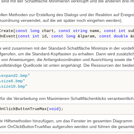
 sind mit der Schaltfläche Minimieren verknüpft und die anderen drei
llen Methoden zur Erstellung des Dialogs und der Reaktion auf Ereignis
zuordnung verwendet, auf die wir später noch eingehen werden).
Create(
const
long
 chart, 
const
string
 name, 
const
int
 su
OnEvent(
const
int
 id, 
const
long
 &lparam, 
const
double
 &
e wird zusammen mit der Standard-Schaltfläche Minimize in der vordefin
gerufen, um die Standard-Kopftasten zu erhalten. Dann wird zusätzlic
von Anweisungen, die Anfangskoordinaten und Ausrichtung sowie die V
 vollständige Quellcode ist unten angehängt. Die Ressourcen der beiden
\expand2.bmp"
\size6.bmp"
\size10.bmp"
für die Verarbeitung von Maximieren-Schaltflächenklicks verantwortlich
OnClickButtonTrueMax(
void
);
ir Hilfsmethoden hinzufügen, um das Fenster im gesamten Diagramm z
n OnClickButtonTrueMax aufgerufen werden und führen die gesamte Ar