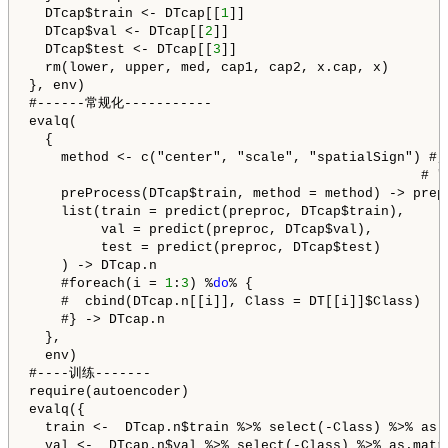
  DTcap$train <- DTcap[[
1
]]

  DTcap$val <- DTcap[[
2
]]

  DTcap$test <- DTcap[[
3
]]

  rm(lower, upper, med, cap1, cap2, x.cap, x)

}, env)

#------常规化-----------

evalq(

  {

    method <- c("center", "scale", "spatialSign") #, 
                                                 # "s
    preProcess(DTcap$train, method = method) -> prepr
    list(train = predict(preproc, DTcap$train), 

         val = predict(preproc, DTcap$val),

         test = predict(preproc, DTcap$test)

    ) -> DTcap.n

    #foreach(i = 
1
:
3
) %
do
% {

    #  cbind(DTcap.n[[i]], Class = DT[[i]]$Class)

    #} -> DTcap.n

  }, 

  env) 

#----训练-------

require(autoencoder)

evalq({

  train <-  DTcap.n$train %>% select(-Class) %>% as.m
  val <-  DTcap.n$val %>% select(-Class) %>% as.matri