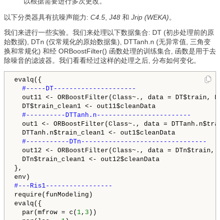
以根据需要进行多次更改。
以下分类器具有抗噪声能力:
С4.5
,
J48
和
Jrip (WEKA)
。
我们来进行一些实验。我们来处理以下数据集合: DT (初步处理前的原
始数据), DTn (仅常规化的原始数据集), DTTanh.n (无异常值, 三角变
换和常规化) 和经 ORBoostFilter() 函数处理的训练集合, 函数是用于去
除噪音的滤波器。我们看看经过这样的处理之后, 分布如何变化。
evalq({

#-----DT---------------------

out11 <- ORBoostFilter(Class~., data = DT$train, N
  DT$train_clean1 <- out11$cleanData

#----------DTTanh.n------------------------

out1 <- ORBoostFilter(Class~., data = DTTanh.n$tra
  DTTanh.n$train_clean1 <- out1$cleanData

#-----------DTn--------------------------------

out12 <- ORBoostFilter(Class~., data = DTn$train, 
  DTn$train_clean1 <- out12$cleanData

},

require(funModeling)

evalq({

  par(mfrow = c(
1
,
3
))
