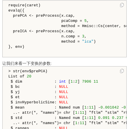
require(caret)

evalq({

  prePCA <- preProcess(x.cap, 

                       pcaComp = 
5
,

                       method = Hmisc::Cs(center, sca
  preICA <- preProcess(x.cap,

                       n.comp = 
3
, 

                       method = 
"ica"
)

}, env)

让我们来看一下变换的参数:
> str(env$prePCA)

List of 
20
 $ dim              : 
int
 [
1
:
2
] 
7906
11
 $ bc               : 
NULL
 $ yj               : 
NULL
 $ et               : 
NULL
 $ invHyperbolicSine: 
NULL
 $ mean             : Named num [
1
:
11
] -
0.001042
 -
0.
  ..- attr(*, "names")= chr [
1
:
11
] "ftlm" "stlm" "rb
 $ std              : Named num [
1
:
11
] 
0.091
0.237
0
  ..- attr(*, "names")= chr [
1
:
11
] "ftlm" "stlm" "rb
 $ ranges           : 
NULL