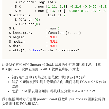
  ..$ row.norm: logi FALSE

  ..$ K       : num [
1
:
11
, 
1
:
3
] -
0.214
 -
0.0455
 -
0.21
  ..$ W       : num [
1
:
3
, 
1
:
3
] -
0.587
0.77
 -
0.25
 -
0.
 $ wildcards        :List of 
2
  ..$ PCA: chr(
0
) 

  ..$ ICA: chr(
0
) 

 $ k                : num 
5
 $ knnSummary       :function (x, ...)  

 $ bagImp           : 
NULL
 $ median           : 
NULL
 $ data             : 
NULL
 - attr(*, "
class
")= chr "preProcess"

此处我们有相同的 $mean 和 $std, 以及两个矩阵 $K 和 $W。计算
ICA 的
caret
软件包使用
fastICA
软件包和以下算法:
初始矩阵居中 (可能是行规范化), 我们得到 Х 矩阵
然后 Х 矩阵被投影到主分量的方向, 我们得到 PCA = X * K 作为
结果
之后, PCA 乘以混合矩阵, 得到独立分量 ICA = X * K * W
我们按照两种方式使用 predict::caret 函数和 preProcess 函数获得的
参数来计算 PCA 和 ICA。