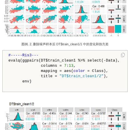
图例. 2. 删除噪声样本后 DT$train_clean1/1 中的变化和协方差
evalq(ggpairs(DT$train_clean1 %>% select(-Data), 

              columns = 
7
:
13
, 

              mapping = aes(
color
 = Class),

              title = 
"DT$train_clean1/2"
), 

      env)
