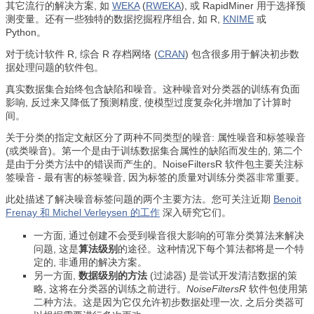
其它流行的解决方案, 如
WEKA
(
RWEKA
), 或 RapidMiner 用于选择预
测变量。还有一些独特的数据挖掘程序组合, 如 R,
KNIME
或
Python。
对于统计软件 R, 综合 R 存档网络 (
CRAN
) 包含很多用于解决初步数
据处理问题的软件包。
真实数据集合始终包含缺陷和噪音。这种噪音对分类器的训练有负面
影响, 反过来又降低了预测精度, 使模型过度复杂化并增加了计算时
间。
关于分类的指定文献区分了两种不同类型的噪音: 属性噪音和标签噪音
(或类噪音)。第一个是由于训练数据集合属性的缺陷而发生的, 第二个
是由于分类方法中的错误而产生的。NoiseFiltersR 软件包主要关注标
签噪音 - 最有害的标签噪音, 因为标签的质量对训练分类器非常重要。
此处描述了解决噪音标签问题的两个主要方法。您可关注近期
Benoit
Frenay 和 Michel Verleysen 的工作
深入研究它们。
一方面, 通过创建不会受到噪音很大影响的可靠分类算法来解决
问题, 这是
算法级别
的途径。这种情况下每个算法都将是一个特
定的, 非通用的解决方案。
另一方面,
数据级别的方法
(过滤器) 是尝试开发清洁数据的策
略, 这将在分类器的训练之前进行。
NoiseFiltersR
软件包使用第
二种方法。这是因为它仅允许初步数据处理一次, 之后分类器可