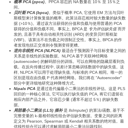
概率 PCA (ppca)
。PPCA 容忍的 NA 数量在 10％ 至 15％之
间。
贝叶斯 PCA (bpca)
。类似于概率 PCA, 它使用 EM 方法与贝叶
斯模型来计算恢复值的概率。此算法容忍相对较大数量的缺失数
据 (>10％)。通过该方法获得的分值和负载与使用普通的 РСА
获得的分值和负载不同。事实上, BPCA 是
专为评估缺失值
而开
发的, 且基于具有自动相关性识别 (ARD) 的变异贝叶斯框架
(VBF)。该算法不在负载之间强制正交性。事实上, BPCA 的作
者发现包括正交准则令预测变得更糟。
逆向非线性 PCA (NLPCA)
最适合于预测因子与目标变量之间的
关系是非线性的实验数据。NLPCA 基于关联神经网络
(autoencoder) 的解码部分的训练。可以在网络的隐藏层看到负
载。在反向传播过程中, 误差计算忽略训练数据中的缺失值。这
样, NLPCA 可以用于处理缺失值, 与标准的 РСА 相同。唯一的
区别是现在由负载 P 代表神经网络。我们将在 "Autoencoder"
部分中更详细地研究这种降维方式。
Nipals PCA
是通过迭代偏最小二乘法的非线性评估。这是 PLS
回归的一种核心算法, 它可以执行缺失值的 PCA, 将它们遗留在
相应内部产品之外。它容忍少量 (通常不超过 5％) 的缺失数
据。
局部最小二乘法 (LLS) 插补
是
llsImpute()
的算法/函数, 基于不
完整变量的 k-最相邻线性组合评估缺失数据。变量之间的距离
定义为 Pearson, Spearman 或 Kendall 相关系数的绝对值。最
优线性组合可以通过求解局部最小二乘法问题找到。