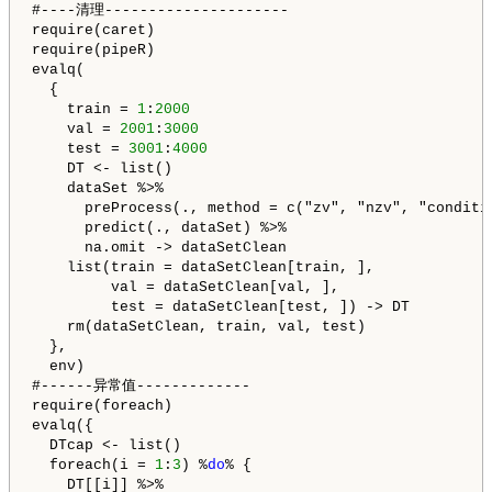
#----清理---------------------

require(caret)

require(pipeR)

evalq(

  {

    train = 
1
:
2000
    val = 
2001
:
3000
    test = 
3001
:
4000
    DT <- list()

    dataSet %>%

      preProcess(., method = c("zv", "nzv", "conditio
      predict(., dataSet) %>%

      na.omit -> dataSetClean

    list(train = dataSetClean[train, ], 

         val = dataSetClean[val, ], 

         test = dataSetClean[test, ]) -> DT

    rm(dataSetClean, train, val, test)

  }, 

  env)

#------异常值-------------

require(foreach)

evalq({

  DTcap <- list()

  foreach(i = 
1
:
3
) %
do
% {

    DT[[i]] %>% 
