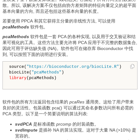
散。所以, 该解决方案不仅包括由协方差矩阵的特征向量定义的超平面
基本向量的方向, 而且还包括这些基本向量的长度。
若要使用 РРСА 和其它获得主分量的非线性方法, 可以使用
pcaMethods
软件包。
pcaMethods
软件包是一套 PCA 的各种实现, 以及用于交叉验证和结
果可视化的工具。这些方法主要允许将 PCA 应用于不完整的数据集合,
因此可用于评估缺失值 (NA)。软件包可在储存库 Bioconductor 中找
到, 可以按照下面的说明进行安装。
source(
"https://bioconductor.org/biocLite.R"
)

biocLite(
"pcaMethods"
library
(pcaMethods)

软件包的所有方法返回包含结果的
pcaRes
通用类。这给了用户带来
良好的灵活性。包装函数 pca() 可以通过其命名参数访问所有必需的
РСА 类型。以下是一个简要说明的算法列表:
svdPCA
是标准函数
prcomp
的封装函数。
svdImpute
是插补 NA 的算法实现。这对于大量 NA (>10%) 是
宽容的。