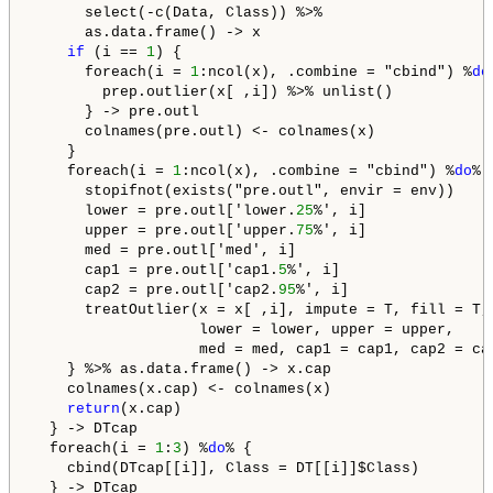
      select(-c(Data, Class)) %>%

      as.data.frame() -> x

if
 (i == 
1
) {

      foreach(i = 
1
:ncol(x), .combine = "cbind") %
do
        prep.outlier(x[ ,i]) %>% unlist()

      } -> pre.outl

      colnames(pre.outl) <- colnames(x)

    } 

    foreach(i = 
1
:ncol(x), .combine = "cbind") %
do
% {
      stopifnot(exists("pre.outl", envir = env))

      lower = pre.outl['lower.
25
%', i] 

      upper = pre.outl['upper.
75
%', i]

      med = pre.outl['med', i]

      cap1 = pre.outl['cap1.
5
%', i] 

      cap2 = pre.outl['cap2.
95
%', i] 

      treatOutlier(x = x[ ,i], impute = T, fill = T, 
                   lower = lower, upper = upper, 

                   med = med, cap1 = cap1, cap2 = cap
    } %>% as.data.frame() -> x.cap

    colnames(x.cap) <- colnames(x)

return
(x.cap)

  } -> DTcap

  foreach(i = 
1
:
3
) %
do
% {

    cbind(DTcap[[i]], Class = DT[[i]]$Class)

  } -> DTcap
