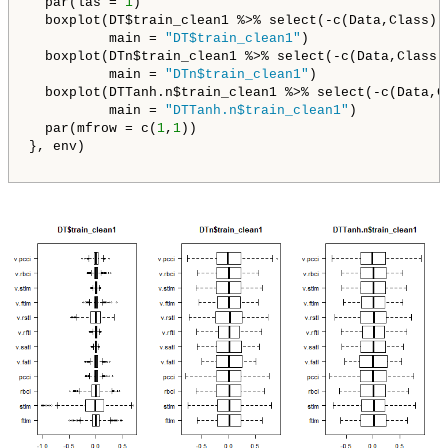
  par(las = 
1
)

  boxplot(DT$train_clean1 %>% select(-c(Data,Class)),
          main = 
"DT$train_clean1"
)

  boxplot(DTn$train_clean1 %>% select(-c(Data,Class))
          main = 
"DTn$train_clean1"
)

  boxplot(DTTanh.n$train_clean1 %>% select(-c(Data,Cl
          main = 
"DTTanh.n$train_clean1"
)

  par(mfrow = c(
1
,
1
))

}, env)
