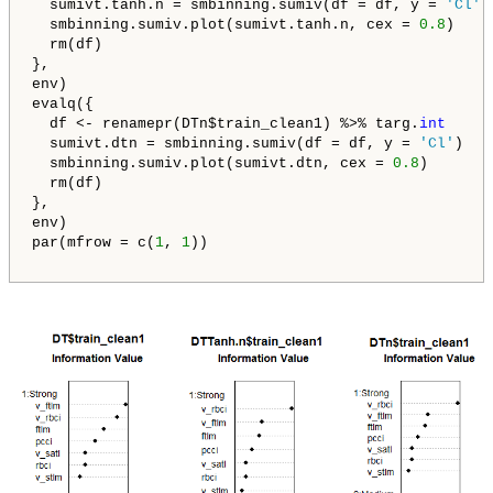
  sumivt.tanh.n = smbinning.sumiv(df = df, y = 
'Cl'
)

  smbinning.sumiv.plot(sumivt.tanh.n, cex = 
0.8
)

  rm(df)

}, 

env)

evalq({

  df <- renamepr(DTn$train_clean1) %>% targ.
int
  sumivt.dtn = smbinning.sumiv(df = df, y = 
'Cl'
)

  smbinning.sumiv.plot(sumivt.dtn, cex = 
0.8
)

  rm(df)

}, 

env)

par(mfrow = c(
1
, 
1
))
