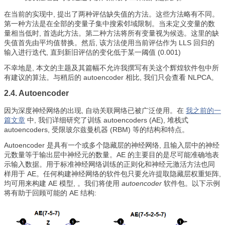
在当前的实现中, 提出了两种评估缺失值的方法。这些方法略有不同。
第一种方法是在全部的变量子集中搜索邻域限制。当未定义变量的数
量相当低时, 首选此方法。第二种方法将所有变量视为候选。这里的缺
失值首先由平均值替换。然后, 该方法使用当前评估作为 LLS 回归的
输入进行迭代, 直到新旧评估的变化低于某一阈值 (0.001)
不幸地是, 本文的主题及其篇幅不允许我撰写有关这个辉煌软件包中所
有建议的算法。与稍后的 autoencoder 相比, 我们只会查看 NLPCA。
2.4. Autoencoder
因为深度神经网络的出现, 自动关联网络已被广泛使用。在
我之前的一
篇文章
中, 我们详细研究了训练 autoencoders (АЕ), 堆栈式
autoencoders, 受限玻尔兹曼机器 (RBM) 等的结构和特点。
Autoencoder 是具有一个或多个隐藏层的神经网络, 且输入层中的神经
元数量等于输出层中神经元的数量。АЕ 的主要目的是尽可能准确地表
示输入数据。用于标准神经网络训练的正则化和神经元激活方法也同
样用于 AE。任何构建神经网络的软件包只要允许提取隐藏层权重矩阵,
均可用来构建 AE 模型, 。我们将使用
autoencoder
软件包。以下示例
将有助于回顾可能的 AE 结构: