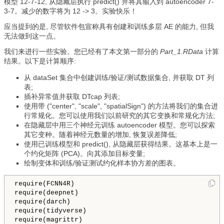
模型 12-7-12, 从隐藏层执行 predict() 并将其输入到 autoencoder 7-
3-7。减少的数字将为 12 -> 3。实验快乐！
应当提到的是, 尽管软件包宣称具有创建和训练多层 AE 的能力, 但我
无法做到这一点。
我们来进行一些实验。您已经有了本文第一部分的
Part_1.RData
计算
结果。以下是计算顺序:
从 dataSet 集合中创建训练/验证/测试数据集合, 并获取 DT 列
表;
插补异常值并获取 DTcap 列表;
使用带 ("center", "scale", "spatialSign") 的方法将我们的集合进
行常规化。您可以使用我们以前研究的其它变换和常规化方法;
在隐藏层中用三个神经元训练 autoencoder 模型。您可以探索
其它变种。随着神经元数量的增加, 恢复误差降低;
使用已训练模型和 predict(), 从隐藏层获得结果。这基本上是一
个约化矩阵 (РСА)。向其添加目标变量;
绘制变体和训练/验证测试约化样本协方差的图表。
require(FCNN4R)

require(deepnet)

require(darch)

require(tidyverse)

require(magrittr)
