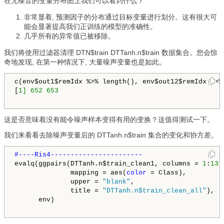
在无噪音的变量分布图上我们可以看到什么？
非常显着, 预测因子的分布通过目标变量进行划分。这有很大可
能会显著提高我们正训练的模型的准确性。
几乎所有的异常值已被移除。
我们将使用过滤器清理 DTN$train DTTanh.n$train 数据集合。您会惊
奇地发现, 在第一种情况下, 大量噪声变量也是如此。
c(env$out1$remIdx %>% length(), env$out12$remIdx %>% 
[
1] 
652 
653
这是否意味着没有能令噪声样本变得有用的变换？这值得测试一下。
我们来看看去除噪声变量后的 DTTanh.n$train 集合的变化和协方差。
evalq(ggpairs(DTTanh.n$train_clean1, columns = 
1
:
13
, 
              mapping = aes(
color
 = Class),

              upper = 
"blank"
,

              title = 
"DTTanh.n$train_clean_all"
), 

      env)
