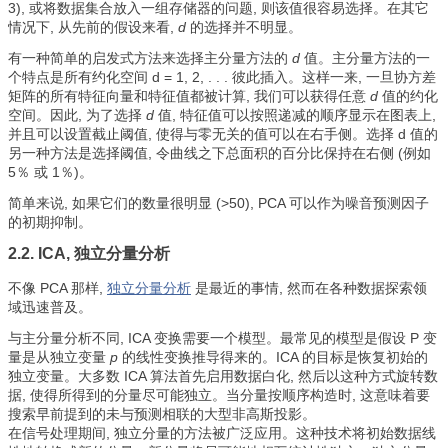
3), 或将数据集合放入一组存储器的问题, 则该值很容易选择。在其它
情况下, 从先前的假设来看,
d
的选择并不明显。
有一种简单的启发式方法来选择主分量方法的
d
值。主分量方法的一
个特点是所有约化空间 d = 1, 2, . . . 彼此插入。这样一来, 一旦协方差
矩阵的所有特征向量和特征值都被计算, 我们可以获得任意
d
值的约化
空间。因此, 为了选择
d
值, 特征值可以按照递减的顺序显示在图表上,
并且可以设置截止阈值, 使得与零无关的值可以在右手侧。选择 d 值的
另一种方法是选择阈值, 令曲线之下总面积的百分比保持在右侧 (例如
5％ 或 1％)。
简单来说, 如果它们的数量很明显 (>50), PCA 可以作为噪音预测因子
的初期抑制。
2.2. ICA, 独立分量分析
不像 PCA 那样,
独立分量分析
是最近的事情, 然而在各种数据探索领
域迅速普及。
与主分量分析不同, ICA 变换需要一个模型。最常见的模型是假设 P 变
量是从独立变量
p
的线性变换推导得来的。ICA 的目标是恢复初始的
独立变量。大多数 ICA 算法首先启用数据白化, 然后以这种方式旋转数
据, 使得所得到的分量尽可能独立。当分量按顺序构造时, 这意味着要
搜索早前提到的未与预测相联的大型非高斯投影。
在信号处理期间, 独立分量的方法被广泛应用。这种技术将初始数据线