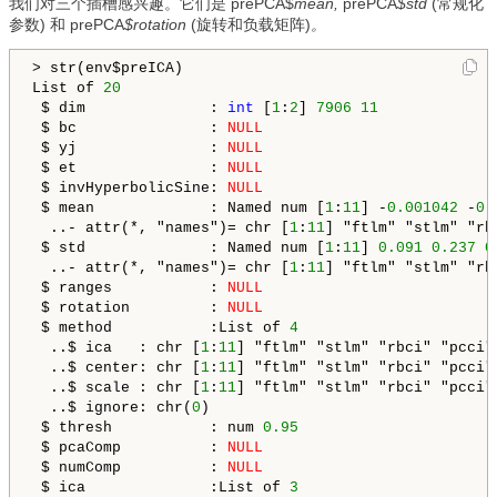
我们对三个插槽感兴趣。它们是 prePCA$
mean,
prePCA
$std
(常规化
参数)
和
prePCA
$rotation
(旋转和负载矩阵)
。
> str(env$preICA)

List of 
20
 $ dim              : 
int
 [
1
:
2
] 
7906
11
 $ bc               : 
NULL
 $ yj               : 
NULL
 $ et               : 
NULL
 $ invHyperbolicSine: 
NULL
 $ mean             : Named num [
1
:
11
] -
0.001042
 -
0.
  ..- attr(*, "names")= chr [
1
:
11
] "ftlm" "stlm" "rb
 $ std              : Named num [
1
:
11
] 
0.091
0.237
0
  ..- attr(*, "names")= chr [
1
:
11
] "ftlm" "stlm" "rb
 $ ranges           : 
NULL
 $ rotation         : 
NULL
 $ method           :List of 
4
  ..$ ica   : chr [
1
:
11
] "ftlm" "stlm" "rbci" "pcci" 
  ..$ center: chr [
1
:
11
] "ftlm" "stlm" "rbci" "pcci" 
  ..$ scale : chr [
1
:
11
] "ftlm" "stlm" "rbci" "pcci" 
  ..$ ignore: chr(
0
) 

 $ thresh           : num 
0.95
 $ pcaComp          : 
NULL
 $ numComp          : 
NULL
 $ ica              :List of 
3