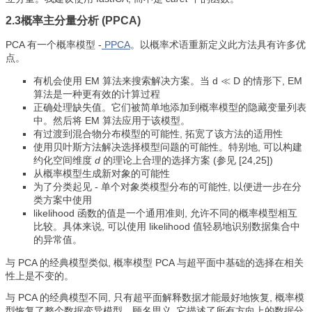
2.3概率主分量分析 (PPCA)
PCA 有一个概率模型 -
PPCA
。以概率术语重新定义此方法具有许多优
点。
有机会使用 ЕМ 算法来搜索解决方案。当 d ≪ D 的情形下, ЕМ
算法是一种更有效的计算过程
正确处理缺失值。它们被简单地添加到概率模型的隐藏变量列表
中。然后将 ЕМ 算法应用于该模型。
有过渡到混合物分布模型的可能性, 拓宽了该方法的适用性
使用贝叶斯方法解决选择模型问题的可能性。特别地, 可以构建
约化空间维度
d
的理论上合理的选择方案 (参见 [24,25])
从概率模型生成新对象的可能性
为了分类起见 - 单个对象类模型分布的可能性, 以便进一步在分
类方案中使用
likelihood 函数的值是一个通用准则, 允许不同的概率模型相互
比较。具体来说, 可以使用 likelihood 值轻易地识别数据集合中
的异常值。
与 PCA 的经典模型类似, 概率模型 PCA 与超平面中基础的选择在相关
性上是不变的。
与 PCA 的经典模型不同, 只有超平面解释数据才能最好地恢复, 概率模
型恢复了整个数据变异模型。顾名思义, 它描述了所有方向上的数据分