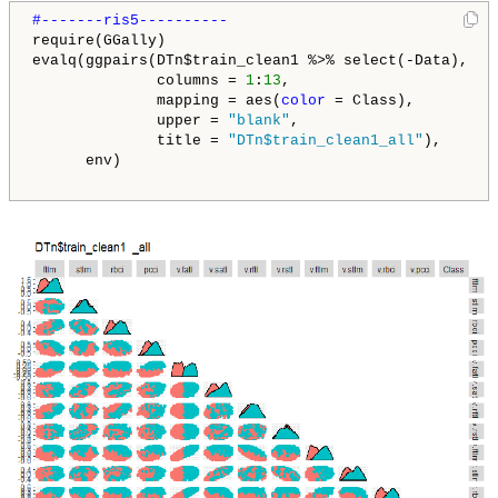
require(GGally)

evalq(ggpairs(DTn$train_clean1 %>% select(-Data), 

              columns = 
1
:
13
, 

              mapping = aes(
color
 = Class),

              upper = 
"blank"
,

              title = 
"DTn$train_clean1_all"
), 

      env)
