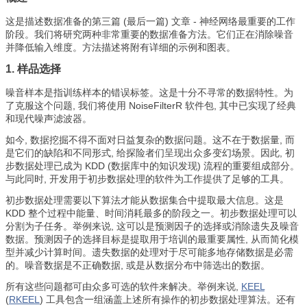
这是描述数据准备的第三篇 (最后一篇) 文章 - 神经网络最重要的工作
阶段。我们将研究两种非常重要的数据准备方法。它们正在消除噪音
并降低输入维度。方法描述将附有详细的示例和图表。
1. 样品选择
噪音样本是指训练样本的错误标签。这是十分不寻常的数据特性。为
了克服这个问题, 我们将使用 NoiseFilterR 软件包, 其中已实现了经典
和现代噪声滤波器。
如今, 数据挖掘不得不面对日益复杂的数据问题。这不在于数据量, 而
是它们的缺陷和不同形式, 给探险者们呈现出众多变幻场景。因此, 初
步数据处理已成为 KDD (数据库中的知识发现) 流程的重要组成部分。
与此同时, 开发用于初步数据处理的软件为工作提供了足够的工具。
初步数据处理需要以下算法才能从数据集合中提取最大信息。这是
KDD 整个过程中能量、时间消耗最多的阶段之一。初步数据处理可以
分割为子任务。举例来说, 这可以是预测因子的选择或消除遗失及噪音
数据。预测因子的选择目标是提取用于培训的最重要属性, 从而简化模
型并减少计算时间。遗失数据的处理对于尽可能多地存储数据是必需
的。噪音数据是不正确数据, 或是从数据分布中筛选出的数据。
所有这些问题都可由众多可选的软件来解决。举例来说,
KEEL
(
RKEEL
) 工具包含一组涵盖上述所有操作的初步数据处理算法。还有