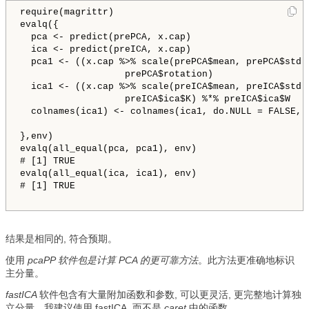
require(magrittr)

evalq({

  pca <- predict(prePCA, x.cap)

  ica <- predict(preICA, x.cap)

  pca1 <- ((x.cap %>% scale(prePCA$mean, prePCA$std))
                   prePCA$rotation) 

  ica1 <- ((x.cap %>% scale(preICA$mean, preICA$std))
                   preICA$ica$K) %*% preICA$ica$W

  colnames(ica1) <- colnames(ica1, do.NULL = FALSE, p
},env)

evalq(all_equal(pca, pca1), env)

# [1] TRUE

evalq(all_equal(ica, ica1), env)

# [1] TRUE

结果是相同的, 符合预期。
使用
pcaPP 软件包是计算 PCA 的更可靠方法
。此方法更准确地标识
主分量。
fastICA
软件包含有大量附加函数和参数, 可以更灵活, 更完整地计算独
立分量。我建议使用 fastICA, 而不是
caret
中的函数。