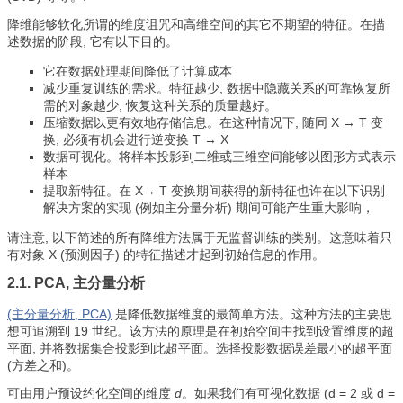
降维能够软化所谓的维度诅咒和高维空间的其它不期望的特征。在描
述数据的阶段, 它有以下目的。
它在数据处理期间降低了计算成本
减少重复训练的需求。特征越少, 数据中隐藏关系的可靠恢复所
需的对象越少, 恢复这种关系的质量越好。
压缩数据以更有效地存储信息。在这种情况下, 随同 X → T 变
换, 必须有机会进行逆变换 T → X
数据可视化。将样本投影到二维或三维空间能够以图形方式表示
样本
提取新特征。在 X→ T 变换期间获得的新特征也许在以下识别
解决方案的实现 (例如主分量分析) 期间可能产生重大影响，
请注意, 以下简述的所有降维方法属于无监督训练的类别。这意味着只
有对象 X (预测因子) 的特征描述才起到初始信息的作用。
2.1. PCA, 主分量分析
(主分量分析, PCA)
是降低数据维度的最简单方法。这种方法的主要思
想可追溯到 19 世纪。该方法的原理是在初始空间中找到设置维度的超
平面, 并将数据集合投影到此超平面。选择投影数据误差最小的超平面
(方差之和)。
可由用户预设约化空间的维度
d
。如果我们有可视化数据 (d = 2 或 d =