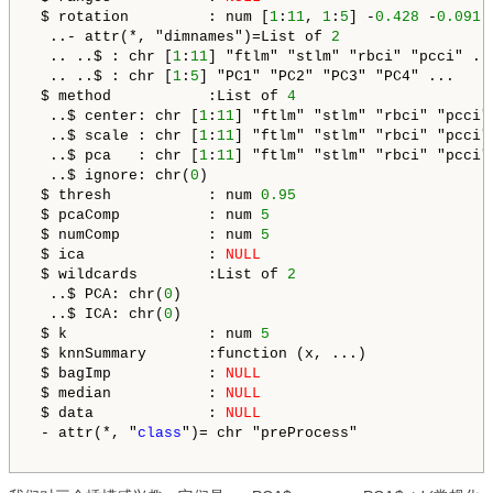
 $ rotation         : num [
1
:
11
, 
1
:
5
] -
0.428
 -
0.091
 
  ..- attr(*, "dimnames")=List of 
2
  .. ..$ : chr [
1
:
11
] "ftlm" "stlm" "rbci" "pcci" ...
  .. ..$ : chr [
1
:
5
] "PC1" "PC2" "PC3" "PC4" ...

 $ method           :List of 
4
  ..$ center: chr [
1
:
11
] "ftlm" "stlm" "rbci" "pcci" 
  ..$ scale : chr [
1
:
11
] "ftlm" "stlm" "rbci" "pcci" 
  ..$ pca   : chr [
1
:
11
] "ftlm" "stlm" "rbci" "pcci" 
  ..$ ignore: chr(
0
) 

 $ thresh           : num 
0.95
 $ pcaComp          : num 
5
 $ numComp          : num 
5
 $ ica              : 
NULL
 $ wildcards        :List of 
2
  ..$ PCA: chr(
0
) 

  ..$ ICA: chr(
0
) 

 $ k                : num 
5
 $ knnSummary       :function (x, ...)  

 $ bagImp           : 
NULL
 $ median           : 
NULL
 $ data             : 
NULL
 - attr(*, "
class
")= chr "preProcess"
