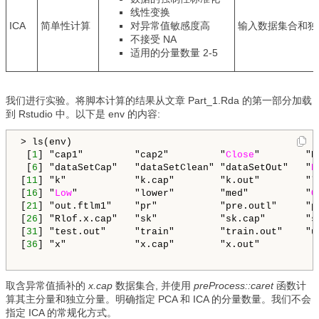
线性变换
ICA
简单性计算
对异常值敏感度高
输入数据集合和独立分
不接受 NA
适用的分量数量 2-5
我们进行实验。将脚本计算的结果从文章 Part_1.Rda 的第一部分加载
到 Rstudio 中。以下是 env 的内容:
> ls(env)

 [
1
] "cap1"         "cap2"         "
Close
"        "D
 [
6
] "dataSetCap"   "dataSetClean" "dataSetOut"   "
H
[
11
] "k"            "k.cap"        "k.out"        "lo
[
16
] "
Low
"          "lower"        "med"          "
O
[
21
] "out.ftlm1"    "pr"           "pre.outl"     "pr
[
26
] "Rlof.x.cap"   "sk"           "sk.cap"       "sk
[
31
] "test.out"     "train"        "train.out"    "u
[
36
] "x"            "x.cap"        "x.out" 

取含异常值插补的
x.cap
数据集合, 并使用
preProcess::caret
函数计
算其主分量和独立分量。明确指定 PCA 和 ICA 的分量数量。我们不会
指定 ICA 的常规化方式。