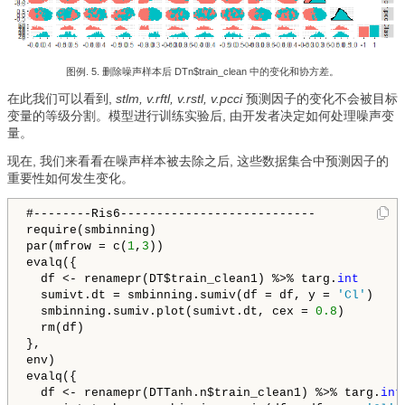
图例. 5. 删除噪声样本后 DTn$train_clean 中的变化和协方差。
在此我们可以看到,
stlm, v.rftl, v.rstl, v.pcci
预测因子的变化不会被目标
变量的等级分割。模型进行训练实验后, 由开发者决定如何处理噪声变
量。
现在, 我们来看看在噪声样本被去除之后, 这些数据集合中预测因子的
重要性如何发生变化。
#--------Ris6---------------------------

require(smbinning)

par(mfrow = c(
1
,
3
))

evalq({

  df <- renamepr(DT$train_clean1) %>% targ.
int
  sumivt.dt = smbinning.sumiv(df = df, y = 
'Cl'
)

  smbinning.sumiv.plot(sumivt.dt, cex = 
0.8
)

  rm(df)

}, 

env)

evalq({

  df <- renamepr(DTTanh.n$train_clean1) %>% targ.
int