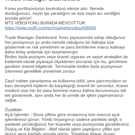
Forex portföyünüzün kontrolünü elinize alın. Nerede
durduğunuzu, neyin işe yaradığını ve size neyin acı verdiğini
anında görün!
MT5 VERSİYONU BURADA MEVCUTTUR:
https://www.mql5.com/en/market/product/58658
Trade Manager Dashboard, forex piyasasında sahip olduğunuz
her pozisyonun şu anda nerede olduğunu bir bakışta size
göstermek ve risk yönetimini ve para birimlerine maruz kalmayı
daha kolay anlamak için tasarlanmıştır.
Birden fazla pozisyon veya ticaret ızgarası ve sepet stratejileri ile
kademeli olarak piyasaya ölçeklenen tüccarlar için bu, görülmesi
gereken önemli bilgilerdir. Terminalde birden fazla pozisyonun
izlenmesi genellikle yönetmek zordur.
Zayıf riskten yararlanma ve kullanma:ödül, yeni yatırımcıların ve
bazı deneyimli kişilerin de karşılaştığı önemli bir sorundur, ticaret
müdürü size her bir para birimine maruz kalma durumunuzu tek
tek göstererek, aynı anda her iki yönde de işlem yapmamanızı
sağlar.
Özellikler:
Açık İşlemler - Döviz çiftine göre sıralanmış tüm mevcut açık
işlemlerinizi görün. Yönlü önyargınızı sadece paritede değil, o
paritede yürüttüğünüz her ticarette veya pozisyonda görebilirsiniz.
Düşüş ve Kâr Bilgileri - Aktif olarak işlem yaptığınız çiftler için
düşüş veya karlılığı anında görün. Yönetime ihtiyaç duyan