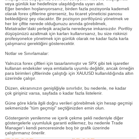
veya günlük kar hedefinize ulaşıldığında uyarı alın.
Eğer benden hoşlanıyorsanız, birden fazla pozisyonla kademeli
olarak forex çiftlerine girerseniz, bu ticaret yöneticisi panosu
beklediğiniz şey olacaktır. Bir pozisyon portföyünü yönetmek ve
her bir çiftte nerede olduğunuzu anında görebilmek,
Metatrader'daki yerleşik araçlarla neredeyse imkansızdır. Portföy
düşüşünüzü azaltmak için karları kullanırsanız, bu size riskinizi
profesyonelce yönetmek için günlük olarak ne kadar fazla karla
çalışmanız gerektiğini gösterecektir.
Notlar ve Sınırlamalar:
Yalnızca forex çiftleri için tasarlanmıştır ve SPX gibi tek işaretler
kullanan endeksler veya emtialarla uyumlu değildir, ancak örneğin
para birimleri çiftlerinde çalıştığı için XAUUSD kullanıldığında altın
üzerinde çalışır.
Düzen, ekranınızın genişliğiyle sınırlıdır, bu nedenle, ne kadar
çok girişiniz varsa, sayfada o kadar fazla listelenir.
Güne göre kârla ilgili doğru verileri görebilmek için hesap geçmişi
sekmenizde "tüm geçmişi" seçtiğinizden emin olun.
Göstergenin yenilenme ve içerik çekme şekli nedeniyle diğer
göstergelerle uyumluluk garanti edilemez, bu nedenle Trade
Manager'ı kendi penceresinde boş bir grafik üzerinde
çalıştırmanız önerilir.