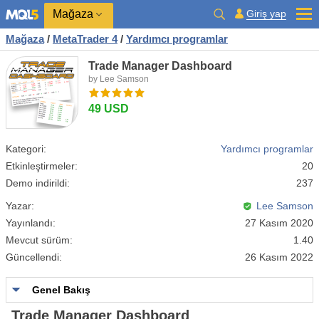
Mağaza
Giriş yap
Mağaza
/
MetaTrader 4
/
Yardımcı programlar
Trade Manager Dashboard
by Lee Samson
49 USD
Kategori:
Yardımcı programlar
Etkinleştirmeler:
20
Demo indirildi:
237
Yazar:
Lee Samson
Yayınlandı:
27 Kasım 2020
Mevcut sürüm:
1.40
Güncellendi:
26 Kasım 2022
Genel Bakış
Trade Manager Dashboard