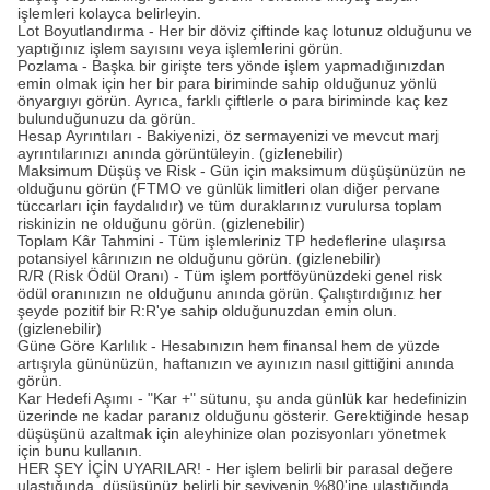
işlemleri kolayca belirleyin.
Lot Boyutlandırma - Her bir döviz çiftinde kaç lotunuz olduğunu ve
yaptığınız işlem sayısını veya işlemlerini görün.
Pozlama - Başka bir girişte ters yönde işlem yapmadığınızdan
emin olmak için her bir para biriminde sahip olduğunuz yönlü
önyargıyı görün. Ayrıca, farklı çiftlerle o para biriminde kaç kez
bulunduğunuzu da görün.
Hesap Ayrıntıları - Bakiyenizi, öz sermayenizi ve mevcut marj
ayrıntılarınızı anında görüntüleyin. (gizlenebilir)
Maksimum Düşüş ve Risk - Gün için maksimum düşüşünüzün ne
olduğunu görün (FTMO ve günlük limitleri olan diğer pervane
tüccarları için faydalıdır) ve tüm duraklarınız vurulursa toplam
riskinizin ne olduğunu görün. (gizlenebilir)
Toplam Kâr Tahmini - Tüm işlemleriniz TP hedeflerine ulaşırsa
potansiyel kârınızın ne olduğunu görün. (gizlenebilir)
R/R (Risk Ödül Oranı) - Tüm işlem portföyünüzdeki genel risk
ödül oranınızın ne olduğunu anında görün. Çalıştırdığınız her
şeyde pozitif bir R:R'ye sahip olduğunuzdan emin olun.
(gizlenebilir)
Güne Göre Karlılık - Hesabınızın hem finansal hem de yüzde
artışıyla gününüzün, haftanızın ve ayınızın nasıl gittiğini anında
görün.
Kar Hedefi Aşımı - "Kar +" sütunu, şu anda günlük kar hedefinizin
üzerinde ne kadar paranız olduğunu gösterir. Gerektiğinde hesap
düşüşünü azaltmak için aleyhinize olan pozisyonları yönetmek
için bunu kullanın.
HER ŞEY İÇİN UYARILAR! - Her işlem belirli bir parasal değere
ulaştığında, düşüşünüz belirli bir seviyenin %80'ine ulaştığında