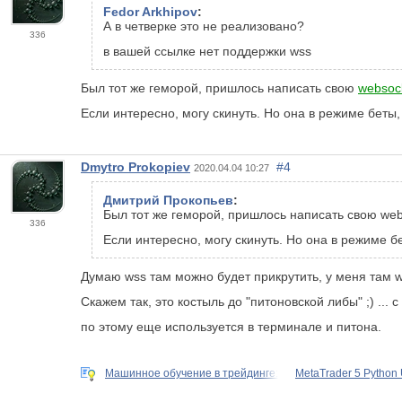
Fedor Arkhipov
:
А в четверке это не реализовано?
336
в вашей ссылке нет поддержки wss
Был тот же геморой, пришлось написать свою
websoc
Если интересно, могу скинуть. Но она в режиме беты,
Dmytro Prokopiev
#4
2020.04.04 10:27
Дмитрий Прокопьев
:
Был тот же геморой, пришлось написать свою web
336
Если интересно, могу скинуть. Но она в режиме б
Думаю wss там можно будет прикрутить, у меня там ws
Скажем так, это костыль до "питоновской либы" ;) ..
по этому еще используется в терминале и питона.
Машинное обучение в трейдинге:
MetaTrader 5 Python