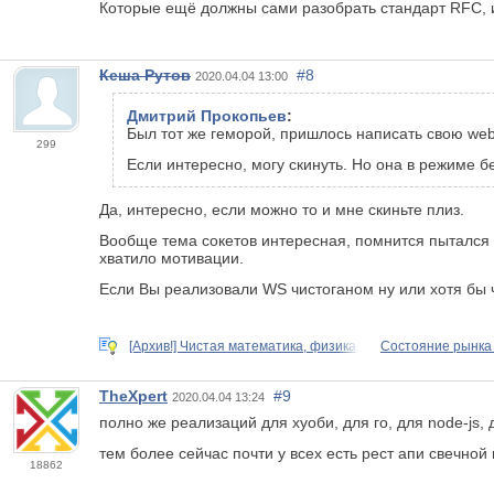
Которые ещё должны сами разобрать стандарт RFC, 
Кеша Рутов
#8
2020.04.04 13:00
Дмитрий Прокопьев
:
Был тот же геморой, пришлось написать свою web
299
Если интересно, могу скинуть. Но она в режиме б
Да, интересно, если можно то и мне скиньте плиз.
Вообще тема сокетов интересная, помнится пытался р
хватило мотивации.
Если Вы реализовали WS чистоганом ну или хотя бы ч
[Архив!] Чистая математика, физика,
Состояние рынка 
TheXpert
#9
2020.04.04 13:24
полно же реализаций для хуоби, для го, для node-js,
тем более сейчас почти у всех есть рест апи свечной
18862