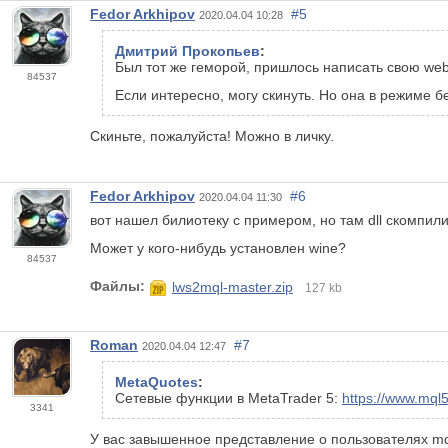
Fedor Arkhipov
#5
2020.04.04 10:28
Дмитрий Прокопьев
:
Был тот же геморой, пришлось написать свою web
84537
Если интересно, могу скинуть. Но она в режиме б
Скиньте, пожалуйста! Можно в личку.
Fedor Arkhipov
#6
2020.04.04 11:30
вот нашел билиотеку с примером, но там dll скомпили
Может у кого-нибудь установлен wine?
84537
Файлы:
lws2mql-master.zip
127 kb
Roman
#7
2020.04.04 12:47
MetaQuotes
:
Сетевые функции в MetaTrader 5:
https://www.mql
3341
У вас завышенное представление о пользователях mq