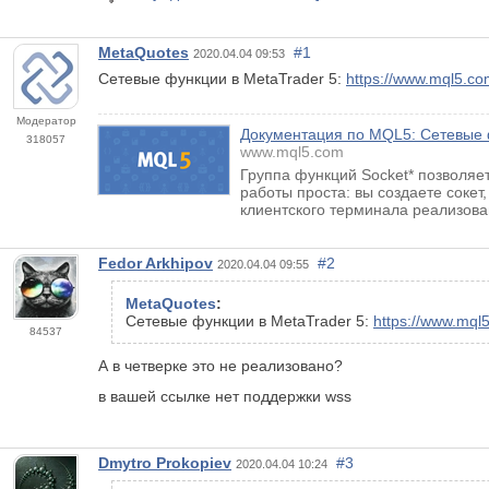
MetaQuotes
#1
2020.04.04 09:53
Сетевые функции в MetaTrader 5:
https://www.mql5.co
Модератор
Документация по MQL5: Сетевые
318057
www.mql5.com
Группа функций Socket* позволяе
работы проста: вы создаете сокет
клиентского терминала реализован
Fedor Arkhipov
#2
2020.04.04 09:55
MetaQuotes
:
Сетевые функции в MetaTrader 5:
https://www.mql
84537
А в четверке это не реализовано?
в вашей ссылке нет поддержки wss
Dmytro Prokopiev
#3
2020.04.04 10:24