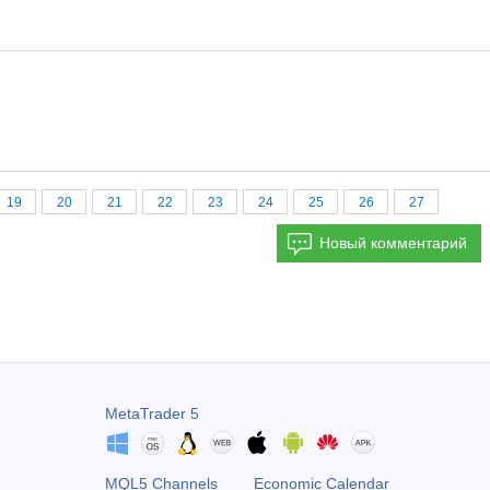
19
20
21
22
23
24
25
26
27
Новый комментарий
MetaTrader 5
MQL5 Channels
Economic Calendar