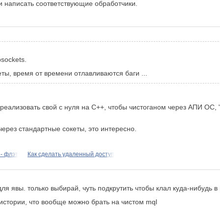
и написать соответствующие обработчики.
sockets.
еты, время от времени отлавливаются баги ...
еализовать свой с нуля на С++, чтобы чистоганом через АПИ ОС, "
ерез стандартные сокеты, это интересно.
- флэт
Как сделать удаленный доступ
 для явы. только выбирай, чуть подкрутить чтобы клал куда-нибудь 
 истории, что вообще можно брать на чистом mql