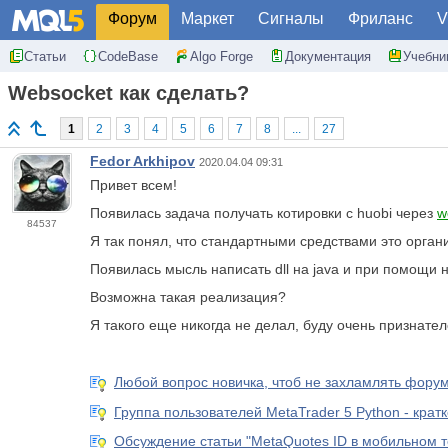
Форум
Маркет
Сигналы
Фриланс
V
Статьи
CodeBase
Algo Forge
Документация
Учебни
Websocket как сделать?
1
2
3
4
5
6
7
8
...
27
Fedor Arkhipov
2020.04.04 09:31
Привет всем!
Появилась задача получать котировки с huobi через
w
84537
Я так понял, что стандартными средствами это органи
Появилась мысль написать dll на java и при помощи н
Возможна такая реализация?
Я такого еще никогда не делал, буду очень признате
Любой вопрос новичка, чтоб не захламлять форум.
Группа пользователей MetaTrader 5 Python - крат
Обсуждение статьи "MetaQuotes ID в мобильном 