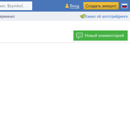
r, $symbol, ...
Вход
Создать аккаунт
ерминал
Канал об алготрейдинге
Новый комментарий