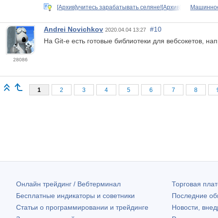
[Архив]учитесь зарабатывать селяне![Архив]
Машинное
Andrei Novichkov
#10
2020.04.04 13:27
На Git-e есть готовые библиотеки для вебсокетов, на
28086
1
2
3
4
5
6
7
8
Онлайн трейдинг / Вебтерминал
Торговая пл
Бесплатные индикаторы и советники
Последние о
Статьи о программировании и трейдинге
Новости, внед