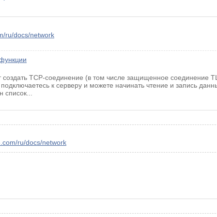
m/ru/docs/network
 функции
т создать TCP-соединение (в том числе защищенное соединение T
, подключаетесь к серверу и можете начинать чтение и запись данн
 список...
5.com/ru/docs/network