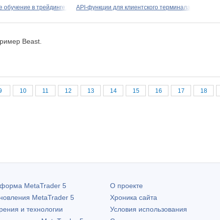
 обучение в трейдинге:
API-функции для клиентского терминала
пример Beast.
9
10
11
12
13
14
15
16
17
18
атформа
MetaTrader 5
О проекте
бновления
MetaTrader 5
Хроника сайта
рения и технологии
Условия использования