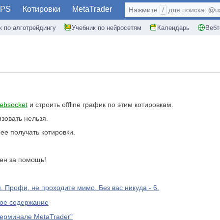
PS
Котировки
MetaTrader
Нажмите
/
для поиска: @use
к по алготрейдингу
Учебник по нейросетям
Календарь
Вебт
ebsocket
и строить offline график по этим котировкам.
зовать нельзя.
ее получать котировки.
лен за помощь!
 Профи, не проходите мимо. Без вас никуда - 6.
кое содержание
терминале MetaTrader"