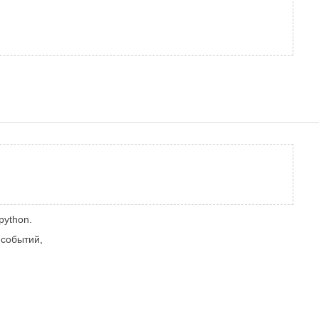
python.
 событий,