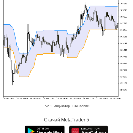
Рис.1. Индикатор i-CAiChannel
Скачай
MetaTrader 5