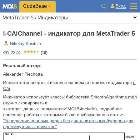
CodeBase
Вход
MetaTrader 5 / Индикаторы
i-CAiChannel - индикатор для MetaTrader 5
Nikolay Kositsin
2374
(18)
Реальный автор:
Alexander Piechotta
Индикатор конверты с использованием алгоритма индикатора
i-
CAi
.
Индикатор использует классы библиотеки SmoothAlgorithms.mqh
(нужно скопировать в
<каталог_данных_терминала>\MQL5\Include), подробное
описание работы с которыми было опубликовано в статье
"Усреднение ценовых рядов без дополнительных буферов для
промежуточных расчетов"
.