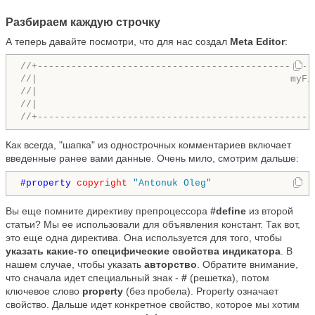
Разбираем каждую строчку
А теперь давайте посмотри, что для нас создал
Meta Editor
:
//+-------------------------------------------------
//|                                             myFi
//|                                                 
//|                                                 
//+-------------------------------------------------
Как всегда, "шапка" из однострочных комментариев включает
введенные ранее вами данные. Очень мило, смотрим дальше:
#property 
copyright
"Antonuk Oleg"
Вы еще помните директиву препроцессора
#define
из второй
статьи? Мы ее использовали для объявления констант. Так вот,
это еще одна директива. Она используется для того, чтобы
указать какие-то специфические свойства индикатора
. В
нашем случае, чтобы указать
авторство
. Обратите внимание,
что сначала идет специальный знак -
#
(решетка), потом
ключевое слово
property
(без пробела). Property означает
свойство. Дальше идет конкретное свойство, которое мы хотим