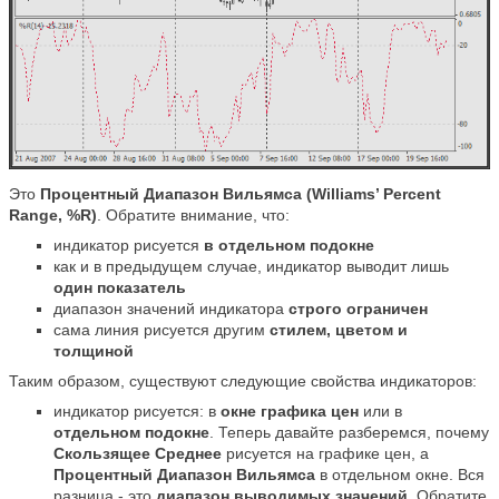
Это
Процентный Диапазон Вильямса (Williams’ Percent
Range, %R)
. Обратите внимание, что:
индикатор рисуется
в отдельном подокне
как и в предыдущем случае, индикатор выводит лишь
один показатель
диапазон значений индикатора
строго ограничен
сама линия рисуется другим
стилем, цветом и
толщиной
Таким образом, существуют следующие свойства индикаторов:
индикатор рисуется: в
окне графика цен
или в
отдельном подокне
. Теперь давайте разберемся, почему
Скользящее Среднее
рисуется на графике цен, а
Процентный Диапазон Вильямса
в отдельном окне. Вся
разница - это
диапазон выводимых значений
. Обратите