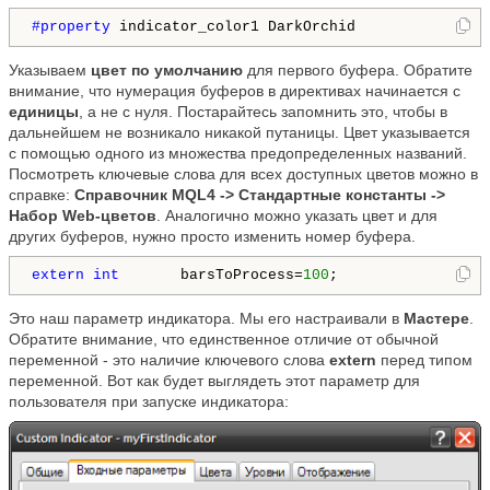
#property 
indicator_color1 DarkOrchid
Указываем
цвет по умолчанию
для первого буфера. Обратите
внимание, что нумерация буферов в директивах начинается с
единицы
, а не с нуля. Постарайтесь запомнить это, чтобы в
дальнейшем не возникало никакой путаницы. Цвет указывается
с помощью одного из множества предопределенных названий.
Посмотреть ключевые слова для всех доступных цветов можно в
справке:
Справочник MQL4 -> Стандартные константы ->
Набор Web-цветов
. Аналогично можно указать цвет и для
других буферов, нужно просто изменить номер буфера.
extern
int
       barsToProcess=
100
;
Это наш параметр индикатора. Мы его настраивали в
Мастере
.
Обратите внимание, что единственное отличие от обычной
переменной - это наличие ключевого слова
extern
перед типом
переменной. Вот как будет выглядеть этот параметр для
пользователя при запуске индикатора: