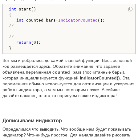
int
 start()

{

int
 counted_bars=
IndicatorCounted
//----
//----
return
(
0
);

}
Вот мы и добрались до самой главной функции. Весь основной
код размещается здесь. Обратите внимание, что заранее
объявлена переменная
counted_bars
(посчитанные бары),
которая инициализируется функцией
IndicatorCounted()
. Эта
переменная обычно используется для оптимизации и ускорения
работы индикатора, о чем мы поговорим позже. А сейчас
давайте наконец-то что-то нарисуем в окне индикатора!
Дописываем индикатор
Определимся что выводить. Что вообще нам будет показывать
индикатор? Что-нибудь простое. Для начала давайте рисовать