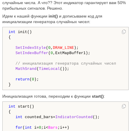
случайные числа. А что?? Этот индикатор гарантирует вам 50%
прибыльных сигналов. Решено.
Идем к нашей функции
init()
и дописываем код для
инициализации генератора случайных чисел:
int
 init()

{

SetIndexStyle
(
0
,
DRAW_LINE
);

SetIndexBuffer
(
0
,ExtMapBuffer1);

// инициализация генератора случайных чисел
MathSrand
(
TimeLocal
());

return
(
0
);

}
Инициализация готова, переходим к функции
start()
:
int
 start()

{

int
 counted_bars=
IndicatorCounted
();

for
(
int
 i=
0
;i<
Bars
;i++)
