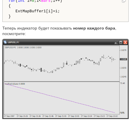
for
(
int
 i=
0
;i<
Bars
;i++)

{

   ExtMapBuffer1[i]=i;

}
Теперь индикатор будет показывать
номер каждого бара
,
посмотрите: