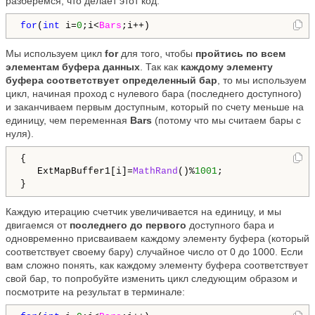
разберемся, что делает этот код:
for
(
int
 i=
0
;i<
Bars
;i++)
Мы используем цикл
for
для того, чтобы
пройтись по всем
элементам буфера данных
. Так как
каждому элементу
буфера соответствует определенный бар
, то мы используем
цикл, начиная проход с нулевого бара (последнего доступного)
и заканчиваем первым доступным, который по счету меньше на
единицу, чем переменная
Bars
(потому что мы считаем бары с
нуля).
{

   ExtMapBuffer1[i]=
MathRand
()%
1001
;

}
Каждую итерацию счетчик увеличивается на единицу, и мы
двигаемся от
последнего до первого
доступного бара и
одновременно присваиваем каждому элементу буфера (который
соответствует своему бару) случайное число от 0 до 1000. Если
вам сложно понять, как каждому элементу буфера соответствует
свой бар, то попробуйте изменить цикл следующим образом и
посмотрите на результат в терминале: