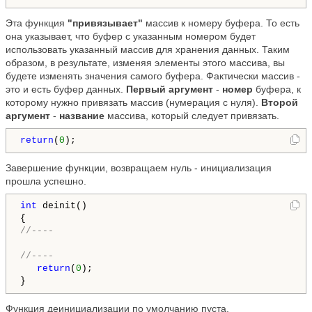
Эта функция
"привязывает"
массив к номеру буфера. То есть
она указывает, что буфер с указанным номером будет
использовать указанный массив для хранения данных. Таким
образом, в результате, изменяя элементы этого массива, вы
будете изменять значения самого буфера. Фактически массив -
это и есть буфер данных.
Первый аргумент
-
номер
буфера, к
которому нужно привязать массив (нумерация с нуля).
Второй
аргумент
-
название
массива, который следует привязать.
return
(
0
);
Завершение функции, возвращаем нуль - инициализация
прошла успешно.
int
 deinit()

//----
//----
return
(
0
);

}
Функция деинициализации по умолчанию пуста.