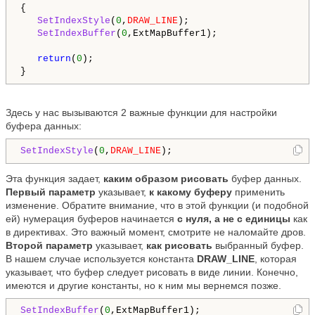
{

SetIndexStyle
(
0
,
DRAW_LINE
);

SetIndexBuffer
(
0
,ExtMapBuffer1);

return
(
0
);

}
Здесь у нас вызываются 2 важные функции для настройки
буфера данных:
SetIndexStyle
(
0
,
DRAW_LINE
);
Эта функция задает,
каким образом рисовать
буфер данных.
Первый параметр
указывает,
к какому буферу
применить
изменение. Обратите внимание, что в этой функции (и подобной
ей) нумерация буферов начинается
с нуля, а не с единицы
как
в директивах. Это важный момент, смотрите не наломайте дров.
Второй параметр
указывает,
как рисовать
выбранный буфер.
В нашем случае используется константа
DRAW_LINE
, которая
указывает, что буфер следует рисовать в виде линии. Конечно,
имеются и другие константы, но к ним мы вернемся позже.
SetIndexBuffer
(
0
,ExtMapBuffer1);