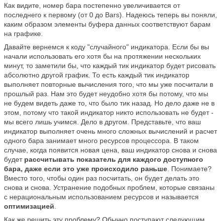
Как видите, номер бара постепенно увеличивается от
последнего к первому (от 0 до Bars). Надеюсь теперь вы поняли,
каким образом элементы буфера данных соответствуют барам
на графике.
Давайте вернемся к коду "случайного" индикатора. Если бы вы
начали использовать его хотя бы на протяжении нескольких
минут, то заметили бы, что каждый тик индикатор будет рисовать
абсолютно другой график. То есть каждый тик индикатор
выполняет повторные вычисления того, что мы уже посчитали в
прошлый раз. Нам это будет неудобно хотя бы потому, что мы
не будем видеть даже то, что было тик назад. Но дело даже не в
этом, потому что такой индикатор никто использовать не будет -
мы всего лишь учимся. Дело в другом. Представьте, что ваш
индикатор выполняет очень много сложных вычислений и расчет
одного бара занимает много ресурсов процессора. В таком
случае, когда появится новая цена, ваш индикатор снова и снова
будет
рассчитывать показатель для каждого доступного
бара, даже если это уже происходило раньше
. Понимаете?
Вместо того, чтобы один раз посчитать, он будет делать это
снова и снова. Устранение подобных проблем, которые связаны
с нерациональным использованием ресурсов и называется
оптимизацией
.
Как же решить эту проблему? Обычно поступают следующим