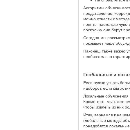
Не справляться в
Алгоритмы объяснимост
представление, коррек
можно отнести к метода
понять, насколько чувс
поскольку они берут пр
Сегодня мы рассмотрим
покрывает наше обсужде
Наконец, также важно у
необязательно гаранти
Глобальные и лока
Если нужно узнать бол
наоборот, если мы хоти
Локальные объяснения 
Кроме того, мы также с
чтобы извлечь из них 
Итак, вернемся к нашем
глобальные методы объя
понадобятся локальные