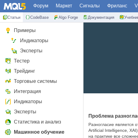
Форум
Маркет
Сигналы
Фриланс
V
Статьи
CodeBase
Algo Forge
Документация
Учебни
Примеры
Индикаторы
Эксперты
Тестер
Трейдинг
Торговые системы
Интеграция
Индикаторы
Эксперты
Проблема разногла
Статистика и анализ
Разногласие является о
Artificial Intelligence
Машинное обучение
на практике все сложне