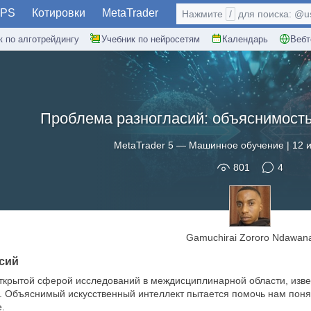
PS
Котировки
MetaTrader
Нажмите
/
для поиска: @use
к по алготрейдингу
Учебник по нейросетям
Календарь
Вебт
Проблема разногласий: объяснимость
MetaTrader 5
—
Машинное обучение
|
12 
801
4
Gamuchirai Zororo Ndawan
сий
ткрытой сферой исследований в междисциплинарной области, извес
, XAI). Объяснимый искусственный интеллект пытается помочь нам п
е.