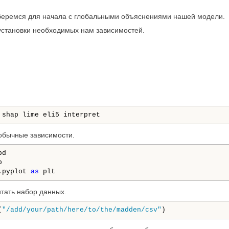
еремся для начала с глобальными объяснениями нашей модели.
 установки необходимых нам зависимостей.
 shap lime eli5 interpret
обычные зависимости.
d



.pyplot 
as
 plt
тать набор данных.
(
"/add/your/path/here/to/the/madden/csv"
)