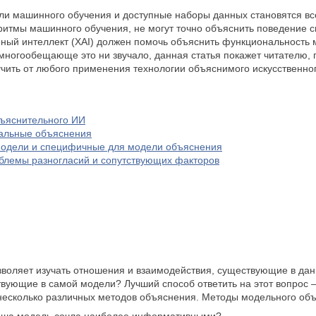
ли машинного обучения и доступные наборы данных становятся вс
итмы машинного обучения, не могут точно объяснить поведение с
ый интеллект (XAI) должен помочь объяснить функциональность м
многообещающе это ни звучало, данная статья покажет читателю,
чить от любого применения технологии объяснимого искусственно
ъяснительного ИИ
кальные объяснения
модели и специфичные для модели объяснения
блемы разногласий и сопутствующих факторов
воляет изучать отношения и взаимодействия, существующие в данн
вующие в самой модели? Лучший способ ответить на этот вопрос 
несколько различных методов объяснения. Методы модельного объя