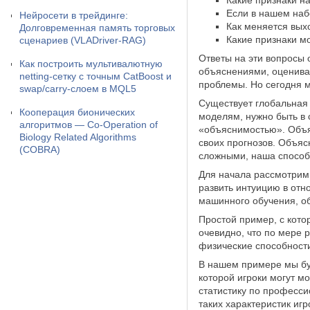
Какие признаки 
Если в нашем наб
Нейросети в трейдинге:
Как меняется вых
Долговременная память торговых
Какие признаки м
сценариев (VLADriver-RAG)
Ответы на эти вопросы 
Как построить мультивалютную
объяснениями, оценива
netting-сетку с точным CatBoost и
проблемы. Но сегодня м
swap/carry-слоем в MQL5
Существует глобальная 
Кооперация бионических
моделям, нужно быть в
алгоритмов — Co-Operation of
«объяснимостью». Объясн
Biology Related Algorithms
своих прогнозов. Объя
(COBRA)
сложными, наша способ
Для начала рассмотрим 
развить интуицию в от
машинного обучения, о
Простой пример, с кото
очевидно, что по мере 
физические способност
В нашем примере мы буд
которой игроки могут м
статистику по професси
таких характеристик иг