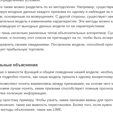
 определенных условиях.
и также можно разделить по их методологии. Например, существу
тируя входные данные каждого признака по одному и наблюдая за
м, основанным на возмущениях. С другой стороны, существуют не
твительна модель к изменениям характеристик. Эти методы можно 
оизводную от выходных данных модели по ее характеристикам.
 лишь несколько различных типов объяснительных алгоритмов. Су
ние, и поэтому этот список не претендует на то, чтобы быть исч
правлять своими ожиданиями. Построение модели, способной прог
рует прибыльную торговлю.
льные объяснения
ьше о важности функций и общем поведении нашей модели, необхо
м подробно понять, как наша модель пришла к одному конкретном
позволяют понять взаимосвязь между признаками, на основе чего
можем лучше понять, какие признаки способствуют ложным прогноза
более полезную информацию.
у простому примеру. Чтобы узнать, какие признаки важны для про
снения, такие как важность перестановок. Более того, если нужно
 методы объяснения, такие как LIME.