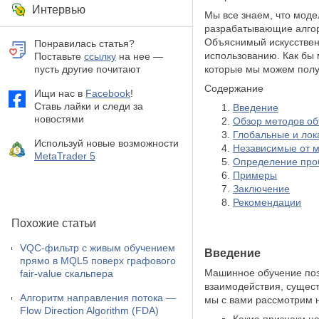
Интервью
Мы все знаем, что моде
разрабатывающие алгор
Объяснимый искусственн
Понравилась статья?
использованию. Как бы 
Поставьте
ссылку
на нее —
пусть другие почитают
которые мы можем полу
Содержание
Ищи нас в
Facebook
!
Ставь лайки и следи за
Введение
новостями
Обзор методов об
Глобальные и ло
Используй новые возможности
Независимые от 
MetaTrader 5
Определение про
Примеры
Заключение
‌Рекомендации
Похожие статьи
VQC-фильтр с живым обучением
Введение
прямо в MQL5 поверх графового
Машинное обучение поз
fair-value скальпера
взаимодействия, сущест
Алгоритм направления потока —
мы с вами рассмотрим 
Flow Direction Algorithm (FDA)