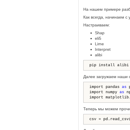
На нашем примере разб
Как всегда, начинаем с
Настраиваем:
Shap
eli5
Lime
Interpret
alibi
pip install alibi
Далее загружаем наши 
import pandas 
as
 p
import numpy 
as
 np
import matplotlib
Теперь мы можем прочи
csv = pd.read_csv