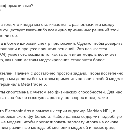
е информативные?
?
в том, что иногда мы сталкиваемся с разногласиями между
е существует каких-либо всемирно признанных решений этой
ягчит ее.
та в более широкий спектр приложений. Однако чтобы доверять
социации и процесс принятия решений. Это называется
 XAI) умеет отслеживать то, как та или иная модель достигает
го, как наши методы моделирования становятся более
телей. Начнем с достаточно простой задачи, чтобы постепенно
имера мы должны быть готовы применить навыки к любой модели
терминала MetaTrader 5.
ты спортсмена с учетом его физических способностей. Для нас
ать на более высокую зарплату, но вопрос в том, какие
Electronic Arts в рамках их серии видеоигр Madden NFL, в
 американского футболиста. Набор данных содержит подробную
ые модели, чтобы прогнозировать зарплату игрока на основе
рименим различные методы объяснения моделей и посмотрим,