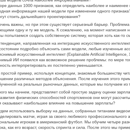
наша модель сочла наиболее информативными?
оре данных 1000 признаков, как определить наиболее и наимене
одная информация нашей модели при изменении одного признака
огут стоить дальнейшего проектирования?
очень важны, но при этом существует серьезный барьер. Проблема 
ющими одну и ту же модель. К сожалению, на момент написания н
ы попытаемся создать собственную систему, которая хоть как-то см
тенденция, направленная на интеграцию искусственного интеллек
 состоянии подробно объяснить сами модели, любые изученные ас
имый искусственный интеллект (Explainable Artificial Intelligence,
снимый ИИ появился как возможное решение проблемы: по мере то
ность интерпретировать их постепенно уменьшается.
простой пример, используя концепции, знакомые большинству чита
ношении различных методов объяснения. После изучения этого пр
бученной на реальных рыночных данных, которые мы получаем из 
рого мы начнем, представляет собой простую задачу оценки зарпла
развития физических способностей спортсменов они могут рассчитыв
и оказывают наибольшее влияние на повышение зарплаты?
ем использовать выборку на данных, собранных титанами видеоигр 
оделировать матчи, играя за своего любимого профессионального
ональным игрокам в американский футбол. Мы обучим четыре разн
рока, как его возраст, скорость спринта и сила. После этого мы п