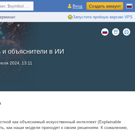
r, $symbol, ...
Вход
Создать аккаунт
ерминал
Запустите пробную версию VPS
 и объяснители в ИИ
июля 2024, 13:11
a
тной как объяснимый искусственный интеллект (Explainable
онять, как наши модели приходят к своим решениям. К сожалению,