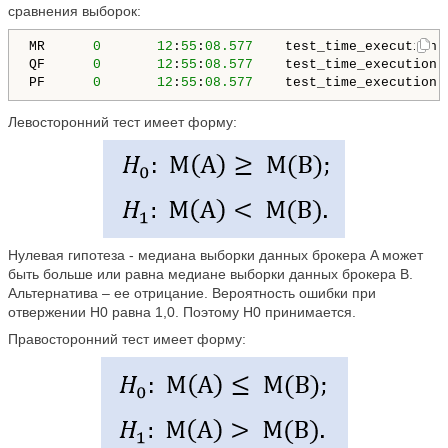
сравнения выборок:
MR      
0
12
:
55
:
08.577
    test_time_execution 
QF      
0
12
:
55
:
08.577
    test_time_execution 
PF      
0
12
:
55
:
08.577
    test_time_execution 
Левосторонний тест имеет форму:
Нулевая гипотеза - медиана выборки данных брокера A может
быть больше или равна медиане выборки данных брокера B.
Альтернатива – ее отрицание. Вероятность ошибки при
отвержении H0 равна 1,0. Поэтому H0 принимается.
Правосторонний тест имеет форму: