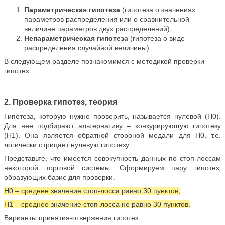
Параметрическая гипотеза
(гипотеза о значениях
параметров распределения или о сравнительной
величине параметров двух распределений);
Непараметрическая гипотеза
(гипотеза о виде
распределения случайной величины).
В следующем разделе познакомимся с методикой проверки
гипотез.
2. Проверка гипотез, теория
Гипотеза, которую нужно проверить, называется нулевой (Н0).
Для нее подбирают альтернативу – конкурирующую гипотезу
(Н1). Она является обратной стороной медали для Н0, т.е.
логически отрицает нулевую гипотезу.
Представьте, что имеется совокупность данных по стоп-лоссам
некоторой торговой системы. Сформируем пару гипотез,
образующих базис для проверки.
Н0 – среднее значение стоп-лосса равно 30 пунктов;
Н1 – среднее значение стоп-лосса не равно 30 пунктов.
Варианты принятия-отвержения гипотез: