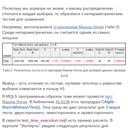
Поскольку мы априори не знаем, к какому распределению
относится каждая выборка, то обратимся к непараметрическим
тестам для сравнения.
Например, воспользуемся
U-критерием Манна-Уитни
(табл.3).
Среди непараметрических он считается одним из самых
мощных.
Табл.3. Результаты теста по U-критерию Манна-Уитни для выборок данных брокера
A и B
Вывод – есть отличие по тестам, нулевая гипотеза о равенстве
выборок отвергается в пользу Н1.
В MQL5 программным образом тоже можно провести
тест
Манна-Уитни
. В библиотеке
ALGLIB
есть процедура
CAlglib::
MannWhitneyUTest()
. Она сразу же дает результат для 3 видов
теста: двухстороннего, левостороннего и правостороннего.
В скрипте
test_time_execution.mq5
есть пример расчета. В
журнале "Эксперты" увидим следующие результаты для