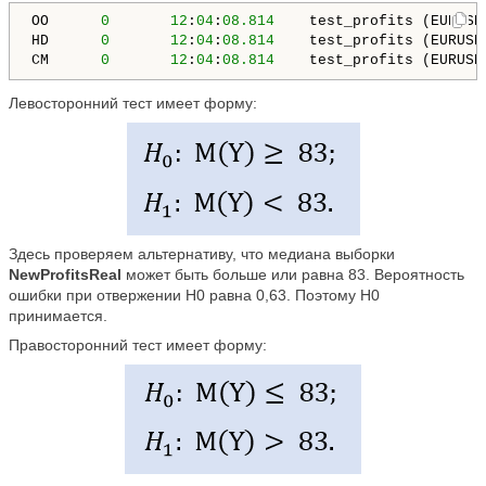
OO      
0
12
:
04
:
08.814
    test_profits (EURUSD
HD      
0
12
:
04
:
08.814
    test_profits (EURUSD
CM      
0
12
:
04
:
08.814
    test_profits (EURUSD
Левосторонний тест имеет форму:
Здесь проверяем альтернативу, что медиана выборки
NewProfitsReal
может быть больше или равна 83. Вероятность
ошибки при отвержении H0 равна 0,63. Поэтому H0
принимается.
Правосторонний тест имеет форму: