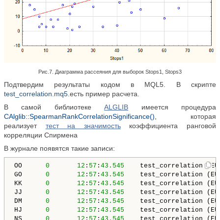
Рис.7. Диаграмма рассеяния для выборок Stops1, Stops3
Подтвердим результаты кодом в MQL5. В скрипте
test_correlation.mq5
.есть пример расчета.
В самой библиотеке
ALGLIB
имеется процедура
CAlglib::SpearmanRankCorrelationSignificance()
, которая
реализует
тест на значимость
коэффициента ранговой
корреляции Спирмена
В журнале появятся такие записи:
OO      
0
12
:
57
:
43.545
    test_correlation (EU
GO      
0
12
:
57
:
43.545
    test_correlation (EU
KK      
0
12
:
57
:
43.545
    test_correlation (EU
JJ      
0
12
:
57
:
43.545
    test_correlation (EU
DM      
0
12
:
57
:
43.545
    test_correlation (EUR
HJ      
0
12
:
57
:
43.545
    test_correlation (EU
NS      
0
12
:
57
:
43.545
    test_correlation (EU