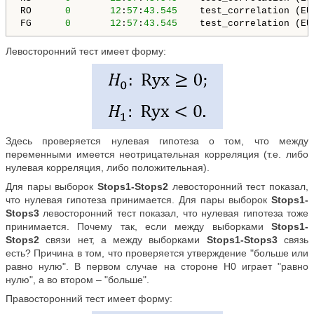
RO      
0
12
:
57
:
43.545
    test_correlation (EU
FG      
0
12
:
57
:
43.545
    test_correlation (EU
Левосторонний тест имеет форму:
Здесь проверяется нулевая гипотеза о том, что между
переменными имеется неотрицательная корреляция (т.е. либо
нулевая корреляция, либо положительная).
Для пары выборок
Stops1-Stops2
левосторонний тест показал,
что нулевая гипотеза принимается. Для пары выборок
Stops1-
Stops3
левосторонний тест показал, что нулевая гипотеза тоже
принимается. Почему так, если между выборками
Stops1-
Stops2
связи нет, а между выборками
Stops1-Stops3
связь
есть? Причина в том, что проверяется утверждение "больше или
равно нулю". В первом случае на стороне H0 играет "равно
нулю", а во втором – "больше".
Правосторонний тест имеет форму: