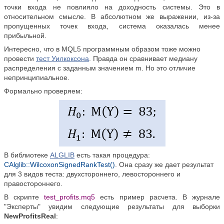
точки входа не повлияло на доходность системы. Это в
относительном смысле. В абсолютном же выражении, из-за
пропущенных точек входа, система оказалась менее
прибыльной.
Интересно, что в MQL5 программным образом тоже можно
провести
тест Уилкоксона
. Правда он сравнивает медиану
распределения с заданным значением m. Но это отличие
непринципиальное.
Формально проверяем:
В библиотеке
ALGLIB
есть такая процедура:
CAlglib::WilcoxonSignedRankTest()
. Она сразу же дает результат
для 3 видов теста: двухстороннего, левостороннего и
правостороннего.
В скрипте
test_profits.mq5
есть пример расчета. В журнале
"Эксперты" увидим следующие результаты для выборки
NewProfitsReal
: