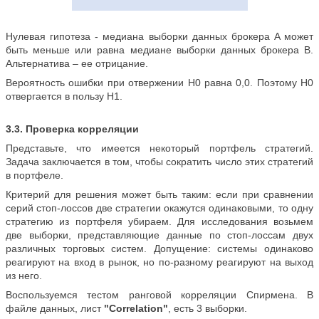
Нулевая гипотеза - медиана выборки данных брокера A может
быть меньше или равна медиане выборки данных брокера B.
Альтернатива – ее отрицание.
Вероятность ошибки при отвержении H0 равна 0,0. Поэтому H0
отвергается в пользу Н1.
3.3. Проверка корреляции
Представьте, что имеется некоторый портфель стратегий.
Задача заключается в том, чтобы сократить число этих стратегий
в портфеле.
Критерий для решения может быть таким: если при сравнении
серий стоп-лоссов две стратегии окажутся одинаковыми, то одну
стратегию из портфеля убираем. Для исследования возьмем
две выборки, представляющие данные по стоп-лоссам двух
различных торговых систем. Допущение: системы одинаково
реагируют на вход в рынок, но по-разному реагируют на выход
из него.
Воспользуемся тестом ранговой корреляции Спирмена. В
файле данных, лист
"Correlation"
, есть 3 выборки.