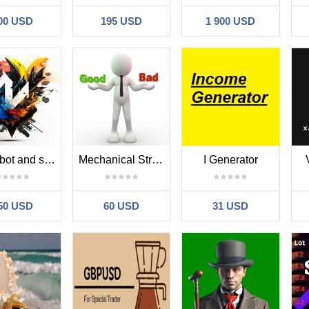
00 USD
195 USD
1 900 USD
Mr Robot and source code
Mechanical Strategy
I Generator
50 USD
60 USD
31 USD