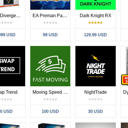
MerkaDivergence
EA Preman Pasar
Dark Knight RX
999 USD
99 USD
129.99 USD
ap Trend
Moving Speed Scalper
NightTrade
30 USD
100 USD
30 USD