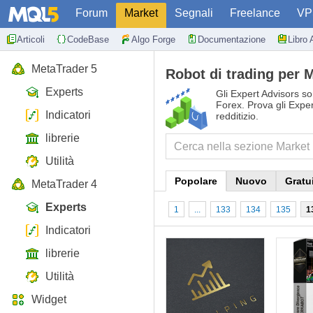
Forum
Market
Segnali
Freelance
VP
Articoli
CodeBase
Algo Forge
Documentazione
Libro 
MetaTrader 5
Robot di trading per M
Experts
Gli Expert Advisors son
Forex. Prova gli Exper
Indicatori
redditizio.
librerie
Utilità
Popolare
Nuovo
Gratu
MetaTrader 4
Experts
1
...
133
134
135
1
Indicatori
librerie
Utilità
Widget