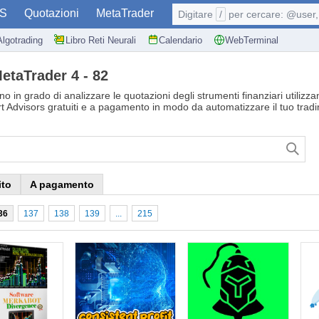
S
Quotazioni
MetaTrader
Digitare
/
per cercare: @user, 
Algotrading
Libro Reti Neurali
Calendario
WebTerminal
etaTrader 4 - 82
o in grado di analizzare le quotazioni degli strumenti finanziari utilizza
t Advisors gratuiti e a pagamento in modo da automatizzare il tuo tradi
ito
A pagamento
36
137
138
139
...
215