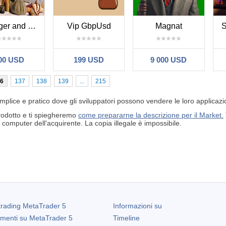
Bollinger and RSI and Moving
Vip GbpUsd
Magnat
S
00 USD
199 USD
9 000 USD
6
137
138
139
...
215
plice e pratico dove gli sviluppatori possono vendere le loro applicazio
prodotto e ti spiegheremo
come prepararne la descrizione per il Market.
computer dell'acquirente. La copia illegale è impossibile.
trading
MetaTrader 5
Informazioni su
amenti su
MetaTrader 5
Timeline