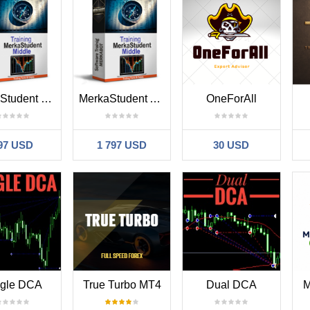
MerkaStudent Middle
MerkaStudent Advance
OneForAll
97 USD
1 797 USD
30 USD
ngle DCA
True Turbo MT4
Dual DCA
M