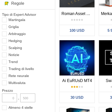
Regole
Roman Asset Management ACC Multiplayer
Tipo di Expert Advisor
Martingala
Griglia
100 USD
5 
Arbitraggio
Hedging
Scalping
Notizie
Trend
Trading di livello
Rete neurale
Ai EuRUsD MT4
Sw
Multivaluta
Prezzo
30 USD
-
Almeno 4 stelle