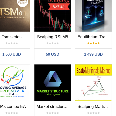
Tsm series
Scalping RSI M5
Equilibrium Trader
1 500 USD
50 USD
1 499 USD
As combo EA
Market structure trailing system
Scalping Martingale in Major Trend