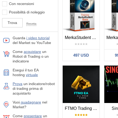
Con recensioni
Possibilità di noleggio
Resetta
MerkaStudent Basic
Guarda
i video tutorial
del Market su YouTube
Come
acquistare
un
497 USD
9
Robot di Trading o un
indicatore
Esegui il tuo EA
hosting
virtuale
Prova
un indicatore/robot
di trading prima di
acquistarlo
Vuoi
guadagnare
nel
Market?
FTMO Trading Bot
Si
Come
presentare
un