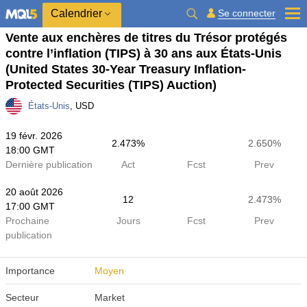
Calendrier
Se connecter
Vente aux enchères de titres du Trésor protégés
contre l’inflation (TIPS) à 30 ans aux États-Unis
(United States 30-Year Treasury Inflation-
Protected Securities (TIPS) Auction)
États-Unis
, USD
19 févr. 2026
2.473%
2.650%
18:00 GMT
Dernière publication
Act
Fcst
Prev
20 août 2026
12
2.473%
17:00 GMT
Prochaine
Jours
Fcst
Prev
publication
Importance
Moyen
Secteur
Market