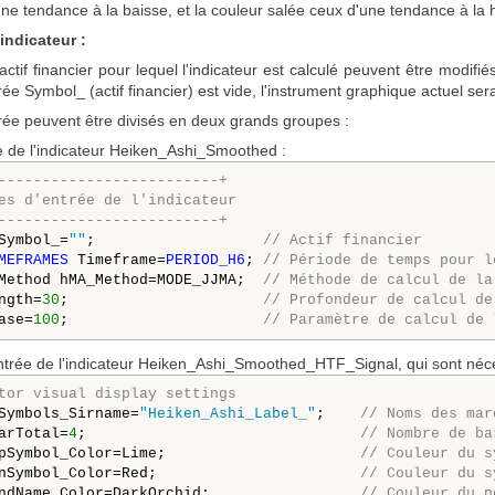
une tendance à la baisse, et la couleur salée ceux d'une tendance à la
indicateur :
ctif financier pour lequel l'indicateur est calculé peuvent être modifié
e Symbol_ (actif financier) est vide, l'instrument graphique actuel sera
rée peuvent être divisés en deux grands groupes :
 de l'indicateur Heiken_Ashi_Smoothed :
-------------------------+
es d'entrée de l'indicateur
-------------------------+
Symbol_=
""
;                   
// Actif financier
MEFRAMES
 Timeframe=
PERIOD_H6
; 
// Période de temps pour l
Method hMA_Method=MODE_JJMA; 
 // Méthode de calcul de la
ngth=
30
;                      
// Profondeur de calcul de
ase=
100
;                      
// Paramètre de calcul de 
trée de l'indicateur Heiken_Ashi_Smoothed_HTF_Signal, qui sont nécessa
tor visual display settings
Symbols_Sirname=
"Heiken_Ashi_Label_"
;    
// Noms des mar
arTotal=
4
;                               
// Nombre de ba
pSymbol_Color=Lime;                      
// Couleur du s
nSymbol_Color=Red;                       
// Couleur du s
ndName_Color=DarkOrchid;                 
// Couleur du n