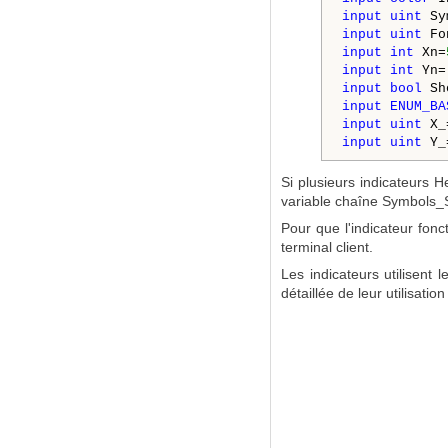
input
uint
 Sy
input
uint
 Fo
input
int
 Xn=
input
int
 Yn=
input
bool
 Sh
input
ENUM_BA
input
uint
 X_
input
uint
 Y_
Si plusieurs indicateurs 
variable chaîne Symbols_S
Pour que l'indicateur fon
terminal client.
Les indicateurs utilisent
détaillée de leur utilisation