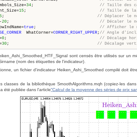
mbols_Size=
34
;                           
// Taille des c
nt_Size=
15
;                              
// Taille de la
5
;                                     
 // Déplacer le n
-
20
;                                     
// Décaler le n
owIndName=
true
;                          
// Afficher le 
SE_CORNER
  WhatCorner=
CORNER_RIGHT_UPPER
;
// Angle d'incl
=
0
;                                      
// Décalage hor
=
30
;
                                    // Décalage vert
Heiken_Ashi_Smoothed_HTF_Signal sont censés être utilisés sur un mê
irname (nom des étiquettes de l'indicateur).
ctionne, un fichier d'indicateur Heiken_Ashi_Smoothed compilé doit êtr
 les classes de la bibliothèque SmoothAlgorithms.mqh (copiez-les dans
 a été publiée dans l'article
"Calcul de la moyenne des séries de prix sa