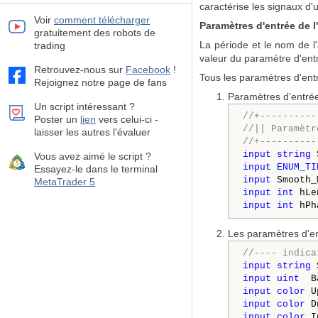
caractérise les signaux d'
Voir
comment télécharger
Paramètres d'entrée de l'
gratuitement des robots de
La période et le nom de l'a
trading
valeur du paramètre d'entré
Retrouvez-nous sur
Facebook
!
Tous les paramètres d'ent
Rejoignez notre page de fans
Paramètres d'entrée
Un script intéressant ?
//+----------
Poster un
lien
vers celui-ci -
//|| Paramètr
laisser les autres l'évaluer
//+----------
input
string
 
Vous avez aimé le script ?
input
ENUM_TI
Essayez-le dans le terminal
input
 Smooth_
MetaTrader 5
input
int
 hLe
input
int
 hPh
Les paramètres d'en
//---- indica
input
string
 
input
uint
  B
input
color
 U
input
color
 D
input
color
 I