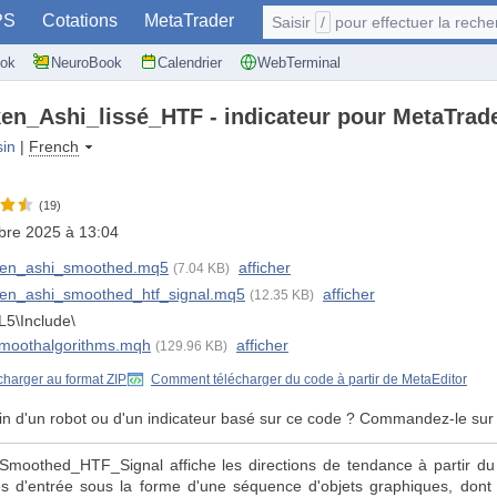
PS
Cotations
MetaTrader
Saisir
/
pour effectuer la recherche: @user, 
ok
NeuroBook
Calendrier
WebTerminal
ken_Ashi_lissé_HTF - indicateur pour MetaTrad
sin
|
French
(19)
bre 2025 à 13:04
ken_ashi_smoothed.mq5
afficher
(7.04 KB)
ken_ashi_smoothed_htf_signal.mq5
afficher
(12.35 KB)
5\Include\
moothalgorithms.mqh
afficher
(129.96 KB)
charger au format ZIP
Comment télécharger du code à partir de MetaEditor
in d'un robot ou d'un indicateur basé sur ce code ? Commandez-le sur
_Smoothed_HTF_Signal affiche les directions de tendance à partir du
es d'entrée sous la forme d'une séquence d'objets graphiques, dont 