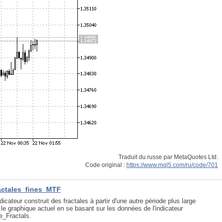
Traduit du russe par MetaQuotes Ltd.
Code original :
https://www.mql5.com/ru/code/701
actales_fines_MTF
ndicateur construit des fractales à partir d'une autre période plus large
 le graphique actuel en se basant sur les données de l'indicateur
e_Fractals.