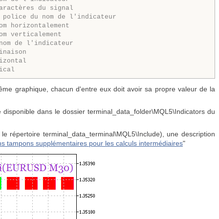
aractères du signal
 police du nom de l'indicateur
om horizontalement
om verticalement
nom de l'indicateur
inaison
izontal
ical
me graphique, chacun d'entre eux doit avoir sa propre valeur de la
e disponible dans le dossier terminal_data_folder\MQL5\Indicators du
 le répertoire terminal_data_terminal\MQL5\Include), une description
ns tampons supplémentaires pour les calculs intermédiaires
"