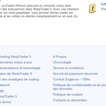
s
Li
 un Expert Advisor puissant et convivial conçu pour
ion des transactions dans MetaTrader 5. Avec une interface
Pen
ent sur votre graphique, vous pouvez fermer toutes les
é et les ordres en attente instantanément en un seul clic.
trading
MetaTrader 5
A Propos
ernières mises à jour
Chronologie
lémentations et technologie
Termes et conditions
ation de
MetaTrader 5
Accord de paiement récurrent
des stratégies de trading
Contrat d'agence – Offre
etwork
Politique de confidentialité et de pr
des données
rge
Politique de cookies
taTrader 5
Contacts et demandes
te-forme