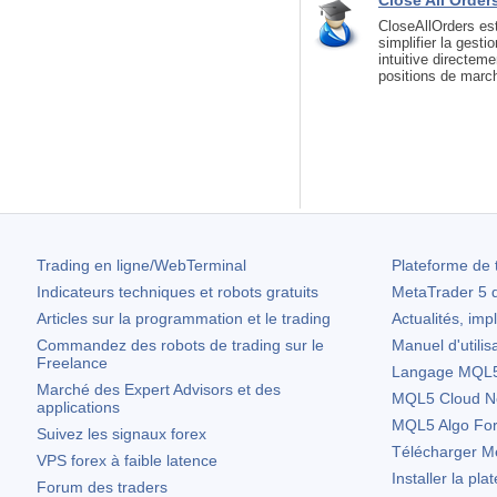
Close All Order
CloseAllOrders est
simplifier la gest
intuitive directem
positions de march
Trading en ligne/WebTerminal
Plateforme de 
Indicateurs techniques et robots gratuits
MetaTrader 5
d
Articles sur la programmation et le trading
Actualités, imp
Commandez des robots de trading sur le
Manuel d'utilis
Freelance
Langage MQL5 
Marché des Expert Advisors et des
MQL5 Cloud N
applications
MQL5 Algo Fo
Suivez les signaux forex
Télécharger
Me
VPS forex à faible latence
Installer la pla
Forum des traders