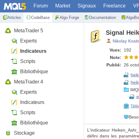
Forum
Market
Signaux
Freelance
V
Articles
CodeBase
Algo Forge
Documentation
AlgoBo
MetaTrader 5
Signal Hei
Experts
Nikolay Kosit
Vues:
192
Indicateurs
Note:
Scripts
Publié:
26 octo
Bibliothèque
hei
MetaTrader 4
hei
\MQL
Experts
s
Indicateurs
Télé
Scripts
Beso
Bibliothèque
L'indicateur Heiken_Ashi
Stockage
défini dans les paramètr