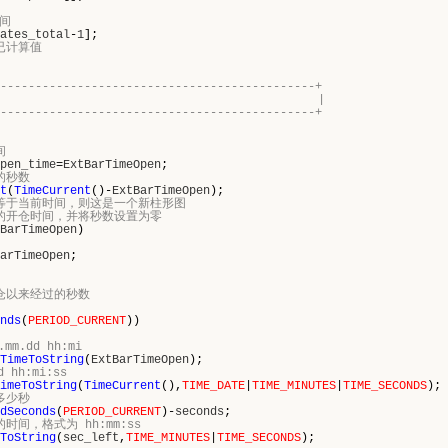
时间
ates_total
-
1
];
已计算值
---------------------------------------------+
Timer函数 |
---------------------------------------------+
间
pen_time
=
ExtBarTimeOpen
;
的秒数
t
(
TimeCurrent
()-
ExtBarTimeOpen
);
不等于当前时间，则这是一个新柱形图
前的开仓时间，并将秒数设置为零
BarTimeOpen
)
arTimeOpen
;
开仓以来经过的秒数
nds
(
PERIOD_CURRENT
))
m.dd hh:mi
TimeToString
(
ExtBarTimeOpen
);
 hh:mi:ss
imeToString
(
TimeCurrent
(),
TIME_DATE
|
TIME_MINUTES
|
TIME_SECONDS
);
多少秒
dSeconds
(
PERIOD_CURRENT
)-
seconds
;
时间，格式为 hh:mm:ss
ToString
(
sec_left
,
TIME_MINUTES
|
TIME_SECONDS
);