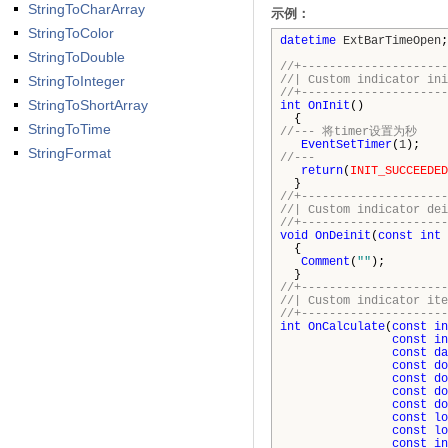
StringToCharArray
示例：
StringToColor
datetime
ExtBarTimeOpen
;
StringToDouble
//+---------------------
StringToInteger
//| Custom indi
//+---------------------
StringToShortArray
int
OnInit
()
{
StringToTime
//--- 将timer设置为秒
EventSetTimer
(
1
);
StringFormat
//---
return
(
INIT_SUCCEEDED
}
//+---------------------
//| Custom indic
//+---------------------
void
OnDeinit
(
const
int
{
Comment
(
""
);
}
//+---------------------
//| Custom ind
//+---------------------
int
OnCalculate
(
const
in
const
in
const
da
const
do
const
do
const
do
const
do
const
lo
const
lo
const
in