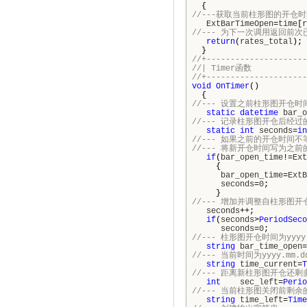
{
//---获取当前柱形图的开仓
ExtBarTimeOpen
=
time
[
r
//--- 为下一次调用返回前次
return
(
rates_total
);
}
//+---------------------
//| 
//+---------------------
void
OnTimer
()
{
//--- 设置之前柱形图开仓时
static
datetime
bar_o
//--- 记录柱形图开仓后经过
static
int
seconds
=
in
//--- 如果之前的开仓时间
//--- 将新开仓时间写为之
if
(
bar_open_time
!=
Ext
{
bar_open_time
=
ExtB
seconds
=
0
;
}
//--- 增加并调整自柱形图
seconds
++;
if
(
seconds
>
PeriodSeco
seconds
=
0
;
//--- 柱形图开仓时间为yyyy.m
string
bar_time_open
=
//--- 当前时间为yyyy.mm.dd
string
time_current
=
T
//--- 距离新柱形图开仓还剩
int
sec_left
=
Perio
//--- 当前柱形图关闭前剩余的
string
time_left
=
Time