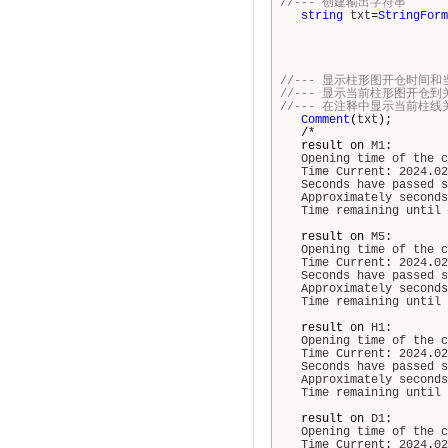
//--- 创建输出字符串
string
txt
=
StringForm
//--- 显示柱形图开仓时间
//--- 显示当前柱形图开仓
//--- 在注释中显示当前柱
Comment
(
txt
);
/*
result on
M1
:
Opening
time
of
the
c
Time
Current
:
2024
.
02
Seconds
have
passed
s
Approximately
seconds
Time
remaining
until
result on
M5
:
Opening
time
of
the
c
Time
Current
:
2024
.
02
Seconds
have
passed
s
Approximately
seconds
Time
remaining
until
result on
H1
:
Opening
time
of
the
c
Time
Current
:
2024
.
02
Seconds
have
passed
s
Approximately
seconds
Time
remaining
until
result on
D1
:
Opening
time
of
the
c
Time
Current
:
2024
.
02