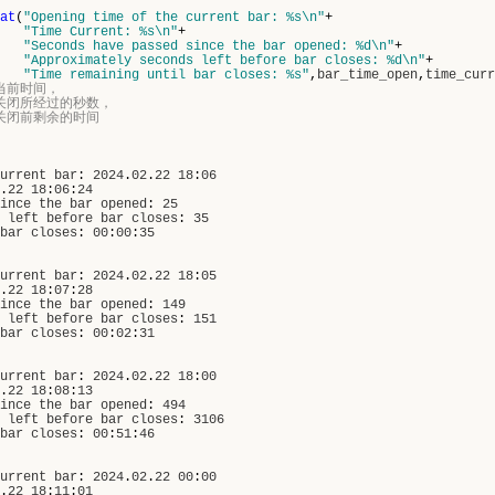
at
(
"Opening time of the current bar: %s\n"
+
"Time Current: %s\n"
+
"Seconds have passed since the bar opened: %d\n"
+
"Approximately seconds left before bar closes: %d\n"
+
"Time remaining until bar closes: %s"
,
bar_time_open
,
time_curr
和当前时间，
到关闭所经过的秒数，
线关闭前剩余的时间
urrent
bar
:
2024
.
02
.
22
18
:
06
.
22
18
:
06
:
24
ince
the
bar
opened
:
25
left
before
bar
closes
:
35
bar
closes
:
00
:
00
:
35
urrent
bar
:
2024
.
02
.
22
18
:
05
.
22
18
:
07
:
28
ince
the
bar
opened
:
149
left
before
bar
closes
:
151
bar
closes
:
00
:
02
:
31
urrent
bar
:
2024
.
02
.
22
18
:
00
.
22
18
:
08
:
13
ince
the
bar
opened
:
494
left
before
bar
closes
:
3106
bar
closes
:
00
:
51
:
46
urrent
bar
:
2024
.
02
.
22
00
:
00
.
22
18
:
11
:
01