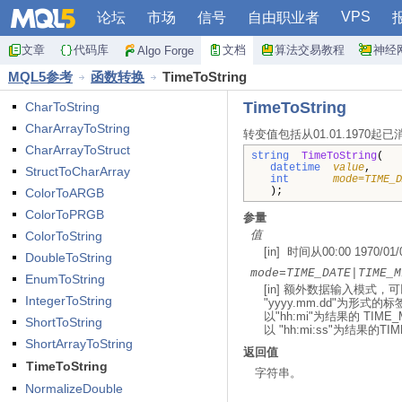
VPS
论坛
市场
信号
自由职业者
文章
代码库
文档
算法交易教程
神经
Algo Forge
MQL5参考
函数转换
TimeToString
TimeToString
CharToString
CharArrayToString
转变值包括从01.01.1970起已消
CharArrayToStruct
string
TimeToString
(
datetime
value
StructToCharArray
int
mode=TIME_D
);
ColorToARGB
ColorToPRGB
参量
ColorToString
值
[in] 时间从00:00 1970/0
DoubleToString
mode=TIME_DATE|TIME_M
EnumToString
[in] 额外数据输入模式
IntegerToString
"yyyy.mm.dd"为形式的标签
以"hh:mi"为结果的 TIME_
ShortToString
以 "hh:mi:ss"为结果的TI
ShortArrayToString
返回值
TimeToString
字符串。
NormalizeDouble