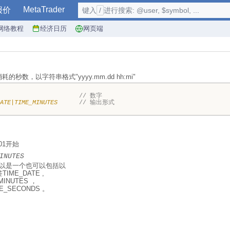
MetaTrader
报价
键入
/
进行搜索: @user, $symbol, ...
网络教程
经济日历
网页端
耗的秒数，以字符串格式"yyyy.mm.dd hh:mi"
,
// 数字
ATE|TIME_MINUTES
// 输出形式
1/01开始
INUTES
，可以是一个也可以包括以
TIME_DATE ,
MINUTES ，
ME_SECONDS 。