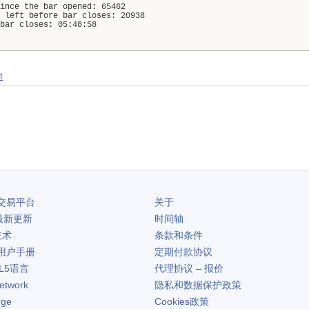
ince
the
bar
opened
:
65462
left
before
bar
closes
:
20938
bar
closes
:
05
:
48
:
58
t
交易平台
关于
最新更新
时间轴
技术
条款和条件
用户手册
定期付款协议
L5语言
代理协议 – 报价
etwork
隐私和数据保护政策
rge
Cookies政策