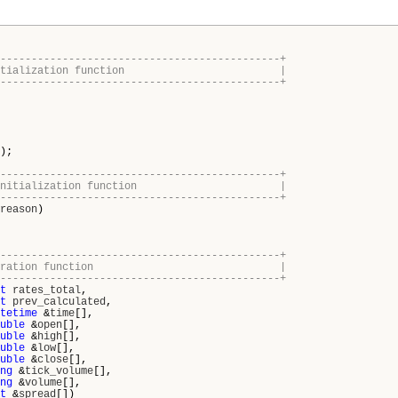
---------------------------------------------+
cator initialization function |
---------------------------------------------+
);
---------------------------------------------+
ator deinitialization function |
---------------------------------------------+
reason
)
---------------------------------------------+
icator iteration function |
---------------------------------------------+
t
rates_total
,
t
prev_calculated
,
tetime
&
time
[],
uble
&
open
[],
uble
&
high
[],
uble
&
low
[],
uble
&
close
[],
ng
&
tick_volume
[],
ng
&
volume
[],
t
&
spread
[])