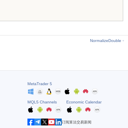
NormalizeDouble
MetaTrader 5
MQL5 Channels
Economic Calendar
订阅算法交易新闻