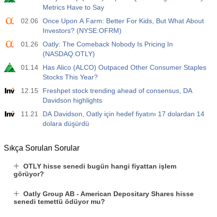
Metrics Have to Say
02.06
Once Upon A Farm: Better For Kids, But What About
Investors? (NYSE:OFRM)
01.26
Oatly: The Comeback Nobody Is Pricing In
(NASDAQ:OTLY)
01.14
Has Alico (ALCO) Outpaced Other Consumer Staples
Stocks This Year?
12.15
Freshpet stock trending ahead of consensus, DA
Davidson highlights
11.21
DA Davidson, Oatly için hedef fiyatını 17 dolardan 14
dolara düşürdü
Sıkça Sorulan Sorular
OTLY hisse senedi bugün hangi fiyattan işlem
görüyor?
Oatly Group AB - American Depositary Shares hisse
senedi temettü ödüyor mu?