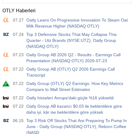
OTLY Haberleri
07.27
Oatly Leans On Progressive Innovation To Steam Oat
Milk Revenue Higher (NASDAQ:OTLY)
07.24
Top 3 Defensive Stocks That May Collapse This
Quarter - Utz Brands (NYSE:UTZ), Oatly Group
(NASDAQ:OTLY)
07.23
Oatly Group AB 2026 Q2 - Results - Earnings Call
Presentation (NASDAQ:OTLY) 2026-07-23
07.22
Oatly Group AB (OTLY) Q2 2026 Earnings Call
Transcript
07.22
Oatly Group (OTLY) Q2 Earnings: How Key Metrics
Compare to Wall Street Estimates
07.22
Oatly hisseleri Avrupa’daki güçle %16 yükseldi
07.22
Oatly Group AB kazancı $0,03 ile beklentilere göre
daha iyi, kâr ise beklentilere göre yüksek
06.15
Top 3 Risk Off Stocks That Are Preparing To Pump In
June - Oatly Group (NASDAQ:OTLY), Reborn Coffee
(NASD