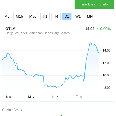
Tam Ekran Grafik
M5
M15
M30
H1
H4
D1
W1
MN
OTLY
14.02
0.00%
Oatly Group AB - American Depositary Shares
Günlük Aralık