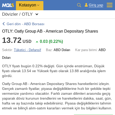
Kotasyon
Giriş yap
Dövizler / OTLY
Geri dön - ABD Borsası
OTLY: Oatly Group AB - American Depositary Shares
13.72
USD
0.03
(
0.22%
)
Sektör:
Tüketici - Defansif
Baz:
ABD Doları
Kar para birimi:
ABD
Doları
OTLY fiyatı bugün
0.22%
değişti. Gün içinde enstrüman, Düşük
fiyatı olarak 13.54 ve Yüksek fiyatı olarak 13.88 aralığında işlem
gördü.
Oatly Group AB - American Depositary Shares hareketlerini izleyin.
Gerçek zamanlı fiyatlar, piyasa değişikliklerine hızlı bir şekilde tepki
vermenize yardımcı olacaktır. Farklı zaman dilimleri arasında geçiş
yaparak döviz kurunun trendlerini ve hareketlerini dakika, saat, gün,
hafta ve ay bazında takip edebilirsiniz. Piyasa değişikliklerini tahmin
etmek ve bilinçli alım-satım kararları vermek için bu bilgileri kullanın.