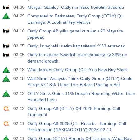
04.30
Morgan Stanley, Oatly’nin hisse hedefini düşürdü
04.29
Compared to Estimates, Oatly Group (OTLY) Q1
Earnings: A Look at Key Metrics
04.10
Oatly Group AB yıllık genel kurulunu 20 Mayıs’ta
yapacak
03.05
Oatly, İsveç’teki üretim kapasitesini %33 artıracak
03.05
Oatly to expand Swedish plant capacity by 33% on
demand growth
02.18
What Makes Oatly Group (OTLY) a New Buy Stock
02.18
Wall Street Analysts Think Oatly Group (OTLY) Could
Surge 57.13%: Read This Before Placing a Bet
02.12
OTLY Stock Gains 11% Despite Reporting Wider-Than-
Expected Loss
02.12
Oatly Group AB (OTLY) Q4 2025 Earnings Call
Transcript
02.11
Oatly Group AB 2025 Q4 - Results - Earnings Call
Presentation (NASDAQ:OTLY) 2026-02-11
02.11
Oatly Group (OTLY) Reports Q4 Earnings: What Key