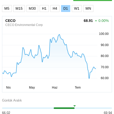
M5
M15
M30
H1
H4
D1
W1
MN
CECO
68.91
0.00%
CECO Environmental Corp
Günlük Aralık
66.02
69.94