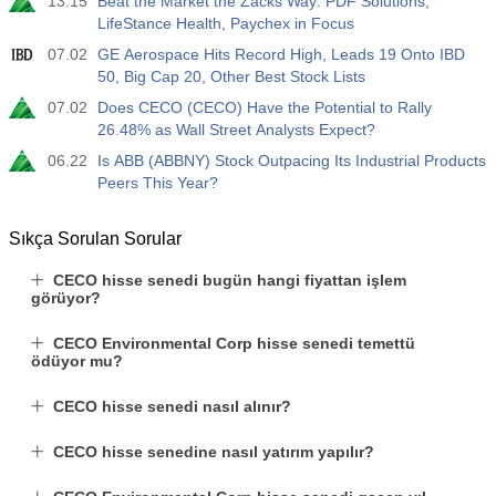
13:15
Beat the Market the Zacks Way: PDF Solutions,
LifeStance Health, Paychex in Focus
07.02
GE Aerospace Hits Record High, Leads 19 Onto IBD
50, Big Cap 20, Other Best Stock Lists
07.02
Does CECO (CECO) Have the Potential to Rally
26.48% as Wall Street Analysts Expect?
06.22
Is ABB (ABBNY) Stock Outpacing Its Industrial Products
Peers This Year?
Sıkça Sorulan Sorular
CECO hisse senedi bugün hangi fiyattan işlem
görüyor?
CECO Environmental Corp hisse senedi temettü
ödüyor mu?
CECO hisse senedi nasıl alınır?
CECO hisse senedine nasıl yatırım yapılır?