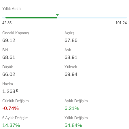
Yıllık Aralık
42.85
101.24
Önceki Kapanış
Açılış
69.12
67.86
Bid
Ask
68.61
68.91
Düşük
Yüksek
66.02
69.94
Hacim
1.268
K
Günlük Değişim
Aylık Değişim
-0.74%
6.21%
6 Aylık Değişim
Yıllık Değişim
14.37%
54.84%