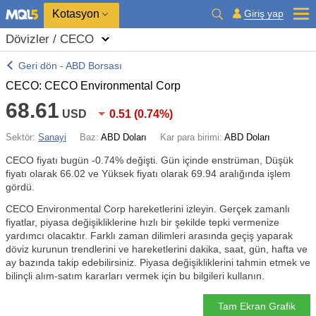
Kotasyon
Giriş yap
Dövizler / CECO
Geri dön - ABD Borsası
CECO: CECO Environmental Corp
68.61
USD
0.51
(
0.74%
)
Sektör:
Sanayi
Baz:
ABD Doları
Kar para birimi:
ABD Doları
CECO fiyatı bugün
-0.74%
değişti. Gün içinde enstrüman, Düşük
fiyatı olarak 66.02 ve Yüksek fiyatı olarak 69.94 aralığında işlem
gördü.
CECO Environmental Corp hareketlerini izleyin. Gerçek zamanlı
fiyatlar, piyasa değişikliklerine hızlı bir şekilde tepki vermenize
yardımcı olacaktır. Farklı zaman dilimleri arasında geçiş yaparak
döviz kurunun trendlerini ve hareketlerini dakika, saat, gün, hafta ve
ay bazında takip edebilirsiniz. Piyasa değişikliklerini tahmin etmek ve
bilinçli alım-satım kararları vermek için bu bilgileri kullanın.
Tam Ekran Grafik