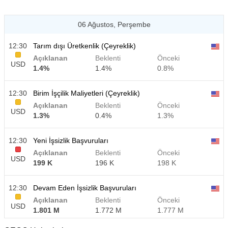
06 Ağustos, Perşembe
12:30
Tarım dışı Üretkenlik (Çeyreklik)
Açıklanan
Beklenti
Önceki
USD
1.4%
1.4%
0.8%
12:30
Birim İşçilik Maliyetleri (Çeyreklik)
Açıklanan
Beklenti
Önceki
USD
1.3%
0.4%
1.3%
12:30
Yeni İşsizlik Başvuruları
Açıklanan
Beklenti
Önceki
USD
199 K
196 K
198 K
12:30
Devam Eden İşsizlik Başvuruları
Açıklanan
Beklenti
Önceki
USD
1.801 M
1.772 M
1.777 M