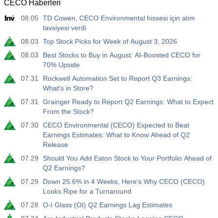
CECO Haberleri
08.05
TD Cowen, CECO Environmental hissesi için alım
tavsiyesi verdi
08.03
Top Stock Picks for Week of August 3, 2026
08.03
Best Stocks to Buy in August: AI-Boosted CECO for
70% Upside
07.31
Rockwell Automation Set to Report Q3 Earnings:
What's in Store?
07.31
Grainger Ready to Report Q2 Earnings: What to Expect
From the Stock?
07.30
CECO Environmental (CECO) Expected to Beat
Earnings Estimates: What to Know Ahead of Q2
Release
07.29
Should You Add Eaton Stock to Your Portfolio Ahead of
Q2 Earnings?
07.29
Down 25.6% in 4 Weeks, Here's Why CECO (CECO)
Looks Ripe for a Turnaround
07.28
O-I Glass (OI) Q2 Earnings Lag Estimates