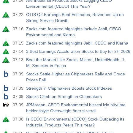
07.24
Are Industrial Products Stocks Lagging CECO
Environmental (CECO) This Year?
07.22
OTIS Q2 Earnings Beat Estimates, Revenues Up on
Strong Service Growth
07.16
Zacks.com featured highlights include Jabil, CECO
Environmental and Klarna
07.15
Zacks.com featured highlights Jabil, CECO and Klarna
07.14
3 Best Earnings Acceleration Stocks to Buy for 2H 2026
07.13
Beat the Market Like Zacks: Micron, UnitedHealth, J.
M. Smucker in Focus
07.09
Stocks Settle Higher as Chipmakers Rally and Crude
Prices Fall
07.09
Strength in Chipmakers Boosts Stock Indexes
07.09
Stocks Climb on Strength in Chipmakers
07.09
JPMorgan, CECO Environmental hissesi için büyüme
beklentisiyle Overweight önerisi verdi
07.08
Is CECO Environmental (CECO) Stock Outpacing Its
Industrial Products Peers This Year?