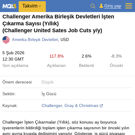
Takvim
Giriş yap
Challenger Amerika Birleşik Devletleri İşten
Çıkarma Sayısı (Yıllık)
(Challenger United Sates Job Cuts y/y)
Amerika Birleşik Devletleri
, USD
5 Şub 2026
117.8%
2.6%
-8.3%
12:30 GMT
Son açıklama
Açıklanan
Beklenti
Önceki
Önem derecesi
Düşük
Sektör:
İş Gücü
Kaynak:
Challenger, Gray & Christmas
Challenger İşten Çıkarmalar (Yıllık), söz konusu ay boyunca
işverenlerin bildirdiği toplam işten çıkarma sayısının bir önceki yılın
aynı ayına kıyasla değişimini yansıtır. Gösterge, iş gücü piyasası