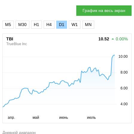
График на весь экран
M5
M30
H1
H4
D1
W1
MN
TBI
10.52
0.00%
TrueBlue Inc
Дневной диапазон