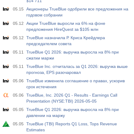
$14 711
05.15
Акционеры TrueBlue одобрили все предложения на
годовом собрании
05.12
Акции TrueBlue выросли на 6% на фоне
предложения HireQuest за $105 млн
05.12
TrueBlue назначила Р. Криса Крейдлера
председателем совета
05.11
TrueBlue Q1 2026: выручка выросла на 8% при
сжатии маржи
05.11
TrueBlue Inc. отчиталась за Q1 2026: выручка выше
прогноза, EPS разочаровал
05.06
TrueBlue изменила соглашение о правах, ускорив
срок истечения
05.06
TrueBlue, Inc. 2026 Q1 - Results - Earnings Call
Presentation (NYSE:TBI) 2026-05-05
05.05
TrueBlue Q1 2026: выручка выросла на 8% при
давлении на маржу
05.05
TrueBlue (TBI) Reports Q1 Loss, Tops Revenue
Estimates