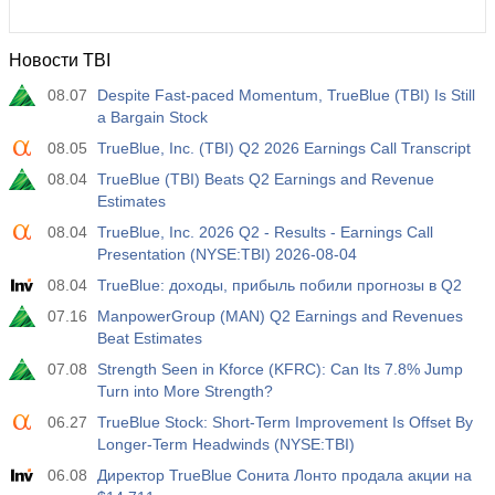
Новости TBI
08.07
Despite Fast-paced Momentum, TrueBlue (TBI) Is Still
a Bargain Stock
08.05
TrueBlue, Inc. (TBI) Q2 2026 Earnings Call Transcript
08.04
TrueBlue (TBI) Beats Q2 Earnings and Revenue
Estimates
08.04
TrueBlue, Inc. 2026 Q2 - Results - Earnings Call
Presentation (NYSE:TBI) 2026-08-04
08.04
TrueBlue: доходы, прибыль побили прогнозы в Q2
07.16
ManpowerGroup (MAN) Q2 Earnings and Revenues
Beat Estimates
07.08
Strength Seen in Kforce (KFRC): Can Its 7.8% Jump
Turn into More Strength?
06.27
TrueBlue Stock: Short-Term Improvement Is Offset By
Longer-Term Headwinds (NYSE:TBI)
06.08
Директор TrueBlue Сонита Лонто продала акции на