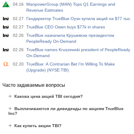
04.16
ManpowerGroup (MAN) Tops Q1 Earnings and
Revenue Estimates
02.27
Гендиректор TrueBlue Оуэн купила акций на $77 тыс.
02.27
TrueBlue CEO Owen buys $77k in shares
02.26
TrueBlue назначила Крушевски президентом
PeopleReady On-Demand
02.26
TrueBlue names Kruszewski president of PeopleReady
On-Demand
02.20
TrueBlue: A Contrarian Bet I’m Willing To Make
(Upgrade) (NYSE:TBI)
Часто задаваемые вопросы
Какова цена акций TBI сегодня?
Выплачиваются ли дивиденды по акциям TrueBlue
Inc?
Как купить акции TBI?