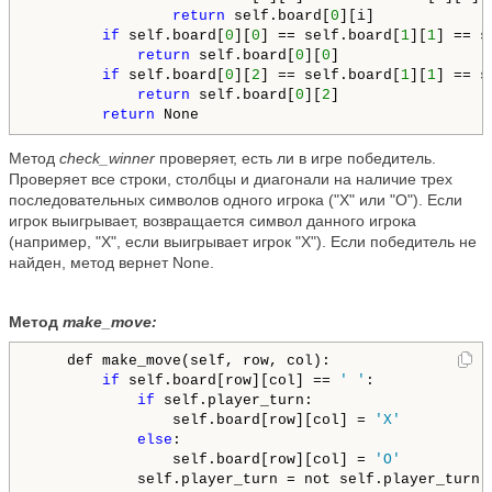
return
 self.board[
0
][i]

if
 self.board[
0
][
0
] == self.board[
1
][
1
] == s
return
 self.board[
0
][
0
]

if
 self.board[
0
][
2
] == self.board[
1
][
1
] == s
return
 self.board[
0
][
2
]

return
Метод
check_winner
проверяет, есть ли в игре победитель.
Проверяет все строки, столбцы и диагонали на наличие трех
последовательных символов одного игрока ("X" или "O"). Если
игрок выигрывает, возвращается символ данного игрока
(например, "X", если выигрывает игрок "X"). Если победитель не
найден, метод вернет None.
Метод
make_move:
    def make_move(self, row, col):

if
 self.board[row][col] == 
' '
:

if
 self.player_turn:

                self.board[row][col] = 
'X'
else
:

                self.board[row][col] = 
'O'
            self.player_turn = not self.player_turn
