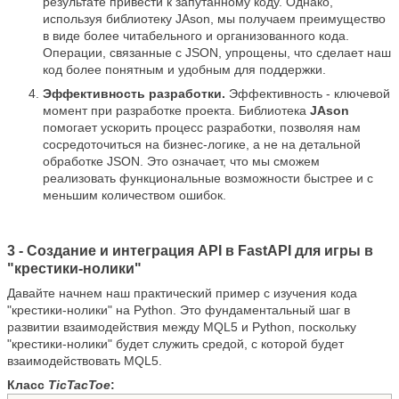
результате привести к запутанному коду. Однако,
используя библиотеку JAson, мы получаем преимущество
в виде более читабельного и организованного кода.
Операции, связанные с JSON, упрощены, что сделает наш
код более понятным и удобным для поддержки.
Эффективность разработки.
Эффективность - ключевой
момент при разработке проекта. Библиотека
JAson
помогает ускорить процесс разработки, позволяя нам
сосредоточиться на бизнес-логике, а не на детальной
обработке JSON. Это означает, что мы сможем
реализовать функциональные возможности быстрее и с
меньшим количеством ошибок.
3 - Создание и интеграция API в FastAPI для игры в
"крестики-нолики"
Давайте начнем наш практический пример с изучения кода
"крестики-нолики" на Python. Это фундаментальный шаг в
развитии взаимодействия между MQL5 и Python, поскольку
"крестики-нолики" будет служить средой, с которой будет
взаимодействовать MQL5.
Класс
TicTacToe
: