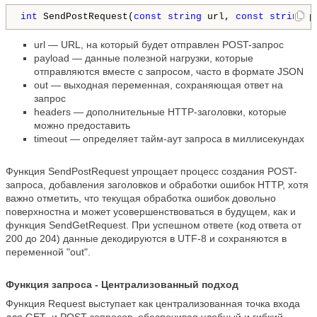
int
 SendPostRequest(
const
string
 url, 
const
string
 p
url — URL, на который будет отправлен POST-запрос
payload — данные полезной нагрузки, которые
отправляются вместе с запросом, часто в формате JSON
out — выходная переменная, сохраняющая ответ на
запрос
headers — дополнительные HTTP-заголовки, которые
можно предоставить
timeout — определяет тайм-аут запроса в миллисекундах
Функция SendPostRequest упрощает процесс создания POST-
запроса, добавления заголовков и обработки ошибок HTTP, хотя
важно отметить, что текущая обработка ошибок довольно
поверхностна и может усовершенствоваться в будущем, как и
функция SendGetRequest. При успешном ответе (код ответа от
200 до 204) данные декодируются в UTF-8 и сохраняются в
переменной "out".
Функция запроса - Централизованный подход
Функция Request выступает как централизованная точка входа