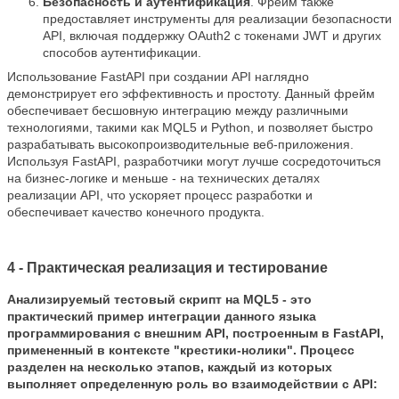
Безопасность и аутентификация
. Фрейм также
предоставляет инструменты для реализации безопасности
API, включая поддержку OAuth2 с токенами JWT и других
способов аутентификации.
Использование FastAPI при создании API наглядно
демонстрирует его эффективность и простоту. Данный фрейм
обеспечивает бесшовную интеграцию между различными
технологиями, такими как MQL5 и Python, и позволяет быстро
разрабатывать высокопроизводительные веб-приложения.
Используя FastAPI, разработчики могут лучше сосредоточиться
на бизнес-логике и меньше - на технических деталях
реализации API, что ускоряет процесс разработки и
обеспечивает качество конечного продукта.
4 - Практическая реализация и тестирование
Анализируемый тестовый скрипт на MQL5 - это
практический пример интеграции данного языка
программирования с внешним API, построенным в FastAPI,
примененный в контексте "крестики-нолики". Процесс
разделен на несколько этапов, каждый из которых
выполняет определенную роль во взаимодействии с API: