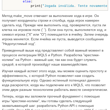
else
:

            print(
"Jogada inválida. Tente novamente.
Метод make_move отвечает за выполнение хода в игре. Он
получает координаты строки и столбца, куда игрок намерен
сделать ход. Прежде чем выполнить ход, проверяется, пуста ли
клетка на игровом поле (' '). Если она пуста, выполняется ход, и
символ игрока ("X" или "O") помещается в ячейку. Затем очередь
игрока меняется. Если ячейка не пуста, выводится сообщение
"Недопустимый ход".
Приведенный выше код представляет собой важный момент в
процессе интеграции MQL5 и Python. Разработка "крестики-
нолики" на Python - важный шаг, так как она будет служить
средой, в которой произойдут наше взаимодействие.
Изучая каждый аспект этого кода, мы можем оценить простоту и
эффективность, с которой Python позволяет нам создать
функциональную игру. Однако истинный потенциал данного
кода раскроется, когда мы подключим его к MQL5, что позволит
этим двум разным технологиям работать вместе синергетически.
Теперь, когда мы заложили прочный фундамент с помощью
игры "крестики-нолики", мы готовы сделать следующий
захватывающий шаг: разработать Python API с помощью