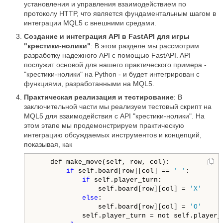
установления и управления взаимодействием по
протоколу HTTP, что является фундаментальным шагом в
интеграции MQL5 с внешними средами.
Создание и интеграция API в FastAPI для игры
"крестики-нолики"
: В этом разделе мы рассмотрим
разработку надежного API с помощью FastAPI. API
послужит основой для нашего практического примера -
"крестики-нолики" на Python - и будет интегрирован с
функциями, разработанными на MQL5.
Практическая реализация и тестирование
: В
заключительной части мы реализуем тестовый скрипт на
MQL5 для взаимодействия с API "крестики-нолики". На
этом этапе мы продемонстрируем практическую
интеграцию обсуждаемых инструментов и концепций,
показывая, как
    def make_move(self, row, col):

if
 self.board[row][col] == 
' '
:

if
 self.player_turn:

                self.board[row][col] = 
'X'
else
:

                self.board[row][col] = 
'O'
            self.player_turn = not self.player_t