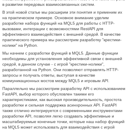
в развитии передовых взаимосвязанных систем.
В этой новой статье мы расширим эти понятия и применим их
на практическом примере. Основное внимание уделим
разработке набора функций на MQL5 для работы с HTTP-
вызовами, интеграции с возможностями RestAPI для
эффективного взаимодействия с внешней средой. В качестве
практического примера мы рассмотрим разработку "крестики-
нолики" на Python.
Мы начнем с разработки функций в MQL5. Данные функции
необходимы для установления эффективной связи с внешней
средой, в данном случае - с игрой "крестики-нолики",
разработанной на Python. Они позволяют отправлять HTTP-
запросы и получать ответы, выступая в качестве
коммуникационных мостов между MQL5 и игровым API.
Параллельно мы рассмотрим разработку API с использованием
FastAPI, выбор которого обусловлен такими его
характеристиками, как высокая производительность, простота
разработки и сильная поддержка асинхронных API. FastAPI
также отлично интегрируется с современными инструментами
разработки API, позволяя легко создавать эффективные и
масштабируемые конечные точки, которые наш набор функций
на MQL5 может использовать для взаимодействия с игрой