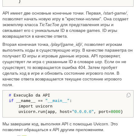
API имеет две основные конечные точки. Первая,
/start-game/
,
позволяет начать новую игру в "крестики-нолики". Она создает
экземпляр класса
TicTacToe
для представления игры и
связывает его с уникальным ID в словаре games. ID игры
возвращается в качестве ответа.
Вторая конечная точка,
/play/{game_id}/
, позволяет игрокам
выполнять ходы в существующую игру. В качестве параметра он
получает ID игры и игровые данные игрока. API проверяет,
существует ли игра с указанным ID в словаре
игр
. Если он не
существует, то возвращается ошибка 404. Затем пробует
сделать ход в игре и обновить состояние игрового поля. В
качестве ответа возвращается текущее состояние игрового
поля.
# 
if
 __name__ == 
"__main__"
:

    import uvicorn

    uvicorn.run(app, host=
"0.0.0.0"
, port=
8000
Мы завершим код, выполняя API с помощью Uvicorn. Это
позволяет обращаться к API другим приложениям.