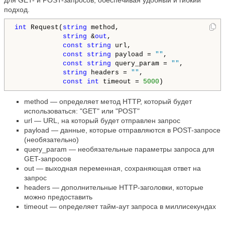
для GET- и POST-запросов, обеспечивая удобный и гибкий
подход.
int
 Request(
string
 method,

string
 &
out
,

const
string
 url,

const
string
 payload = 
""
,

const
string
 query_param = 
""
,

string
 headers = 
""
,

const
int
 timeout = 
5000
method — определяет метод HTTP, который будет
использоваться: "GET" или "POST"
url — URL, на который будет отправлен запрос
payload — данные, которые отправляются в POST-запросе
(необязательно)
query_param — необязательные параметры запроса для
GET-запросов
out — выходная переменная, сохраняющая ответ на
запрос
headers — дополнительные HTTP-заголовки, которые
можно предоставить
timeout — определяет тайм-аут запроса в миллисекундах