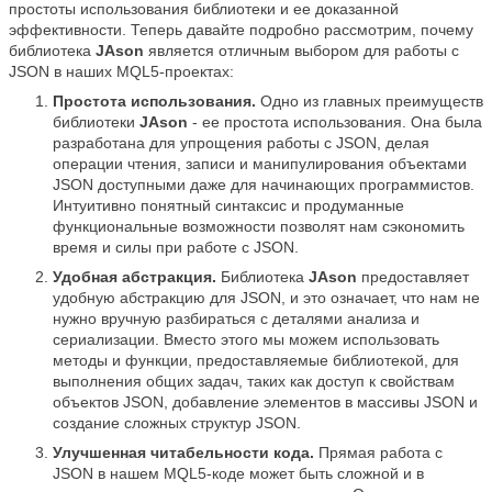
простоты использования библиотеки и ее доказанной
эффективности. Теперь давайте подробно рассмотрим, почему
библиотека
JAson
является отличным выбором для работы с
JSON в наших MQL5-проектах:
Простота использования.
Одно из главных преимуществ
библиотеки
JAson
- ее простота использования. Она была
разработана для упрощения работы с JSON, делая
операции чтения, записи и манипулирования объектами
JSON доступными даже для начинающих программистов.
Интуитивно понятный синтаксис и продуманные
функциональные возможности позволят нам сэкономить
время и силы при работе с JSON.
Удобная абстракция.
Библиотека
JAson
предоставляет
удобную абстракцию для JSON, и это означает, что нам не
нужно вручную разбираться с деталями анализа и
сериализации. Вместо этого мы можем использовать
методы и функции, предоставляемые библиотекой, для
выполнения общих задач, таких как доступ к свойствам
объектов JSON, добавление элементов в массивы JSON и
создание сложных структур JSON.
Улучшенная читабельности кода.
Прямая работа с
JSON в нашем MQL5-коде может быть сложной и в