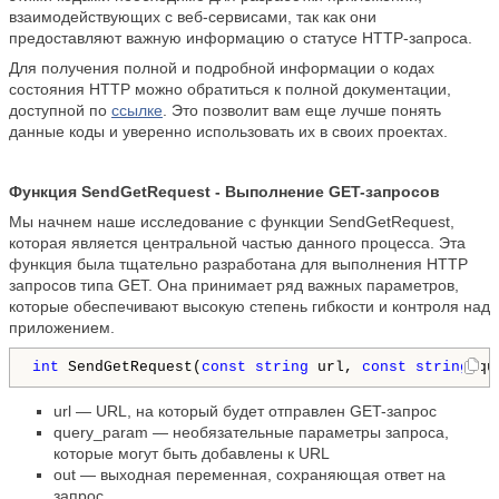
взаимодействующих с веб-сервисами, так как они
предоставляют важную информацию о статусе HTTP-запроса.
Для получения полной и подробной информации о кодах
состояния HTTP можно обратиться к полной документации,
доступной по
ссылке
. Это позволит вам еще лучше понять
данные коды и уверенно использовать их в своих проектах.
Функция SendGetRequest - Выполнение GET-запросов
Мы начнем наше исследование с функции SendGetRequest,
которая является центральной частью данного процесса. Эта
функция была тщательно разработана для выполнения HTTP
запросов типа GET. Она принимает ряд важных параметров,
которые обеспечивают высокую степень гибкости и контроля над
приложением.
int
 SendGetRequest(
const
string
 url, 
const
string
 qu
url — URL, на который будет отправлен GET-запрос
query_param — необязательные параметры запроса,
которые могут быть добавлены к URL
out — выходная переменная, сохраняющая ответ на
запрос