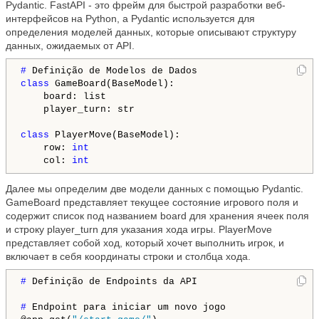
Pydantic. FastAPI - это фрейм для быстрой разработки веб-
интерфейсов на Python, а Pydantic используется для
определения моделей данных, которые описывают структуру
данных, ожидаемых от API.
# 
class
 GameBoard(BaseModel):

    board: list

    player_turn: str

class
 PlayerMove(BaseModel):

    row: 
int
    col: 
int
Далее мы определим две модели данных с помощью Pydantic.
GameBoard представляет текущее состояние игрового поля и
содержит список под названием board для хранения ячеек поля
и строку player_turn для указания хода игры. PlayerMove
представляет собой ход, который хочет выполнить игрок, и
включает в себя координаты строки и столбца хода.
# 
Definição de Endpoints da API

# 
Endpoint para iniciar um novo jogo
