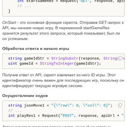
int
 startGameRes = Request(
"GET"
, response, apiU
// ...
OnStart
- это основная функция скрипта. Отправив GET-запрос к
API, мы начнем новую игру. В переменной startGameRes
хранится результат этого запроса, который показывает, был ли
он успешным.
Обработка ответа и начало игры
string
 gameIdStr = 
StringSubstr
(response, 
StringFind
uint
 gameId = 
StringToInteger
Получив ответ от API, скрипт извлекает из него ID игры. Этот
идентификатор очень важен для последующих игр, поскольку он
идентифицирует текущую игровую сессию.
Осуществление ходов
string
 jsonMove1 = 
"{\"row\": 0, \"col\": 0}"
// ...
int
 playRes1 = Request(
"POST"
, response, apiUrl + 
"/