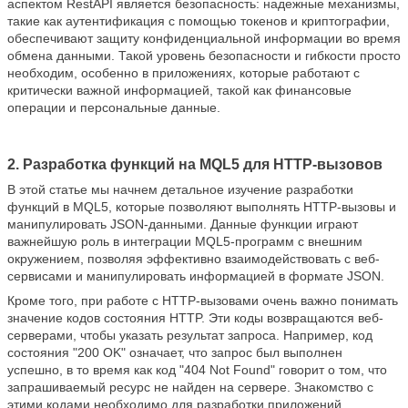
аспектом RestAPI является безопасность: надежные механизмы,
такие как аутентификация с помощью токенов и криптографии,
обеспечивают защиту конфиденциальной информации во время
обмена данными. Такой уровень безопасности и гибкости просто
необходим, особенно в приложениях, которые работают с
критически важной информацией, такой как финансовые
операции и персональные данные.
2. Разработка функций на MQL5 для HTTP-вызовов
В этой статье мы начнем детальное изучение разработки
функций в MQL5, которые позволяют выполнять HTTP-вызовы и
манипулировать JSON-данными. Данные функции играют
важнейшую роль в интеграции MQL5-программ с внешним
окружением, позволяя эффективно взаимодействовать с веб-
сервисами и манипулировать информацией в формате JSON.
Кроме того, при работе с HTTP-вызовами очень важно понимать
значение кодов состояния HTTP. Эти коды возвращаются веб-
серверами, чтобы указать результат запроса. Например, код
состояния "200 OK" означает, что запрос был выполнен
успешно, в то время как код "404 Not Found" говорит о том, что
запрашиваемый ресурс не найден на сервере. Знакомство с
этими кодами необходимо для разработки приложений,