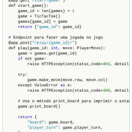
@app.get(
"/start-game/"
)

def start_game():

    game_id = len(games) + 
1
    game = TicTacToe()

    games[game_id] = game

return
 {
"game_id"
: game_id}

# 
Endpoint para fazer uma jogada no jogo

@app.post(
"/play/{game_id}/"
)

def play(game_id: 
int
, move: PlayerMove):

    game = games.get(game_id)

if
 not game:

        raise HTTPException(status_code=
404
, detail=
    try:

        game.make_move(move.row, move.col)

    except ValueError 
as
 e:

        raise HTTPException(status_code=
400
, detail=
# 
Use o método print_board para imprimir o estad
    game.print_board()

return
 {

"board"
: game.board,

"player_turn"
: game.player_turn,
