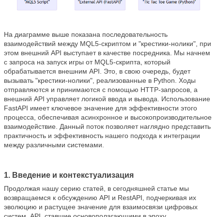
На диаграмме выше показана последовательность
взаимодействий между MQL5-скриптом и "крестики-нолики", при
этом внешний API выступает в качестве посредника. Мы начнем
с запроса на запуск игры от MQL5-скрипта, который
обрабатывается внешним API. Это, в свою очередь, будет
вызывать "крестики-нолики", реализованные в Python. Ходы
отправляются и принимаются с помощью HTTP-запросов, а
внешний API управляет логикой ввода и вывода. Использование
FastAPI имеет ключевое значение для эффективности этого
процесса, обеспечивая асинхронное и высокопроизводительное
взаимодействие. Данный поток позволяет наглядно представить
практичность и эффективность нашего подхода к интеграции
между различными системами.
1. Введение и контекстуализация
Продолжая нашу серию статей, в сегодняшней статье мы
возвращаемся к обсуждению API и RestAPI, подчеркивая их
эволюцию и растущее значение для взаимосвязи цифровых
систем. API, ставшие основополагающими в эпоху