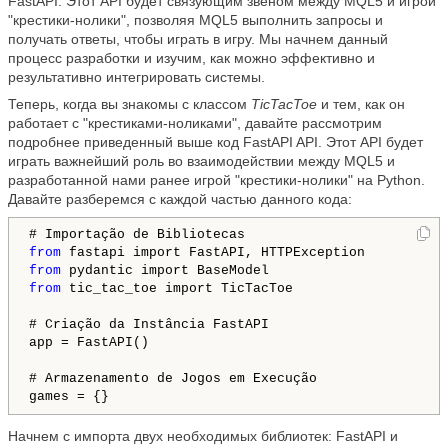
FastAPI. Этот API будет связующим звеном между MQL5 и игрой
"крестики-нолики", позволяя MQL5 выполнить запросы и
получать ответы, чтобы играть в игру. Мы начнем данный
процесс разработки и изучим, как можно эффективно и
результативно интегрировать системы.
Теперь, когда вы знакомы с классом
TicTacToe
и тем, как он
работает с "крестиками-ноликами", давайте рассмотрим
подробнее приведенный выше код FastAPI API. Этот API будет
играть важнейший роль во взаимодействии между MQL5 и
разработанной нами ранее игрой "крестики-нолики" на Python.
Давайте разберемся с каждой частью данного кода:
from
from
from
 tic_tac_toe import TicTacToe

# Criação da Instância FastAPI

app = FastAPI()

# Armazenamento de Jogos em Execução

Начнем с импорта двух необходимых библиотек: FastAPI и