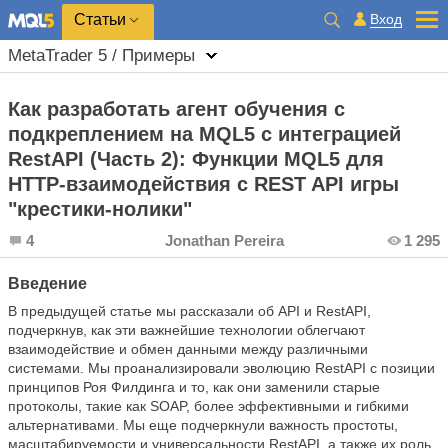
Вход
Статьи
MetaTrader 5 / Примеры
Как разработать агент обучения с
подкреплением на MQL5 с интеграцией
RestAPI (Часть 2): Функции MQL5 для
HTTP-взаимодействия с REST API игры
"крестики-нолики"
4
Jonathan Pereira
1 295
Введение
В предыдущей статье мы рассказали об API и RestAPI,
подчеркнув, как эти важнейшие технологии облегчают
взаимодействие и обмен данными между различными
системами. Мы проанализировали эволюцию RestAPI с позиции
принципов Роя Филдинга и то, как они заменили старые
протоколы, такие как SOAP, более эффективными и гибкими
альтернативами. Мы еще подчеркнули важность простоты,
масштабируемости и универсальности RestAPI, а также их роль