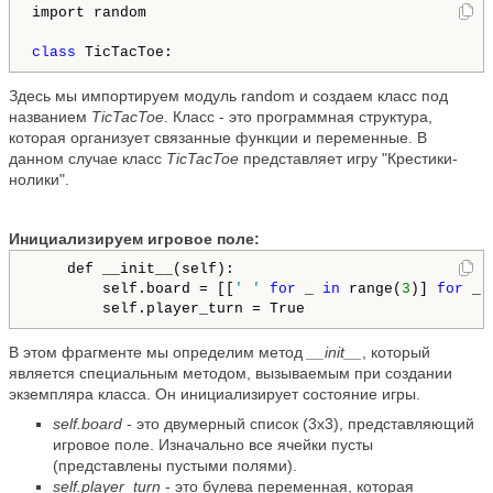
import random

class
Здесь мы импортируем модуль random и создаем класс под
названием
TicTacToe
. Класс - это программная структура,
которая организует связанные функции и переменные. В
данном случае класс
TicTacToe
представляет игру "Крестики-
нолики".
Инициализируем игровое поле:
    def __init__(self):

        self.board = [[
' '
for
 _ 
in
 range(
3
)] 
for
 _ 
В этом фрагменте мы определим метод
__init__
, который
является специальным методом, вызываемым при создании
экземпляра класса. Он инициализирует состояние игры.
self.board
- это двумерный список (3x3), представляющий
игровое поле. Изначально все ячейки пусты
(представлены пустыми полями).
self.player_turn
- это булева переменная, которая