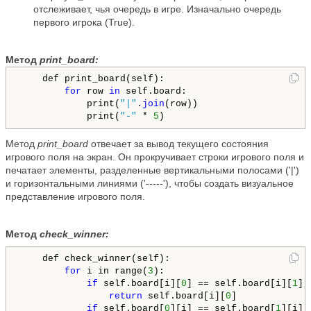
отслеживает, чья очередь в игре. Изначально очередь
первого игрока (True).
Метод
print_board:
    def print_board(self):

for
 row 
in
 self.board:

            print(
"|"
.
join
(row))

            print(
"-"
 * 
5
Метод
print_board
отвечает за вывод текущего состояния
игрового поля на экран. Он прокручивает строки игрового поля и
печатает элементы, разделенные вертикальными полосами ('|')
и горизонтальными линиями ('-----'), чтобы создать визуальное
представление игрового поля.
Метод
check_winner:
    def check_winner(self):

for
 i in range(
3
):

if
 self.board[i][
0
] == self.board[i][
1
] 
return
 self.board[i][
0
]

if
 self.board[
0
][i] == self.board[
1
][i] 