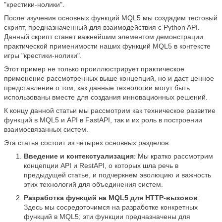
"крестики-нолики".
После изучения основных функций MQL5 мы создадим тестовый
скрипт, предназначенный для взаимодействия с Python API.
Данный скрипт станет важнейшим элементом демонстрации
практической применимости наших функций MQL5 в контексте
игры "крестики-нолики".
Этот пример не только проиллюстрирует практическое
применение рассмотренных выше концепций, но и даст ценное
представление о том, как данные технологии могут быть
использованы вместе для создания инновационных решений.
К концу данной статьи мы рассмотрим как техническое развитие
функций в MQL5 и API в FastAPI, так и их роль в построении
взаимосвязанных систем.
Эта статья состоит из четырех основных разделов:
Введение и контекстуализация
: Мы кратко рассмотрим
концепции API и RestAPI, о которых шла речь в
предыдущей статье, и подчеркнем эволюцию и важность
этих технологий для объединения систем.
Разработка функций на MQL5 для HTTP-вызовов
:
Здесь мы сосредоточимся на разработке конкретных
функций в MQL5; эти функции предназначены для