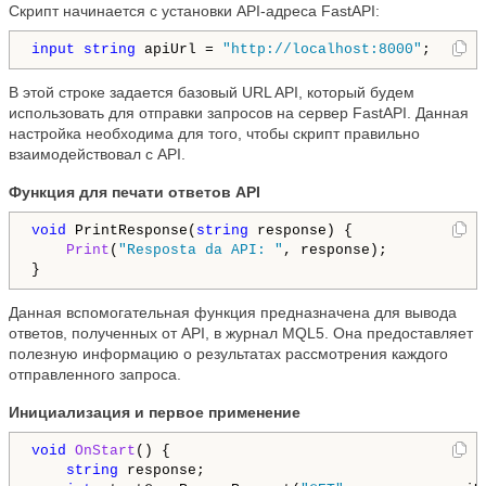
Скрипт начинается с установки API-адреса FastAPI:
input
string
 apiUrl = 
"http://localhost:8000"
В этой строке задается базовый URL API, который будем
использовать для отправки запросов на сервер FastAPI. Данная
настройка необходима для того, чтобы скрипт правильно
взаимодействовал с API.
Функция для печати ответов API
void
 PrintResponse(
string
 response) {

Print
(
"Resposta da API: "
, response);

Данная вспомогательная функция предназначена для вывода
ответов, полученных от API, в журнал MQL5. Она предоставляет
полезную информацию о результатах рассмотрения каждого
отправленного запроса.
Инициализация и первое применение
void
OnStart
() {

string
 response;
