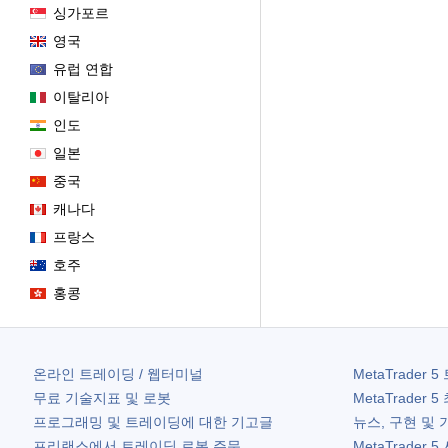
싱가포르
영국
유럽 연합
이탈리아
인도
일본
중국
캐나다
프랑스
호주
홍콩
온라인 트레이딩 / 웹터미널
MetaTrader 5
무료 기술지표 및 로봇
MetaTrader 5
프로그래밍 및 트레이딩에 대한 기고글
뉴스, 구현 및 
프리랜스에서 트레이딩 로봇 주문
MetaTrader 5