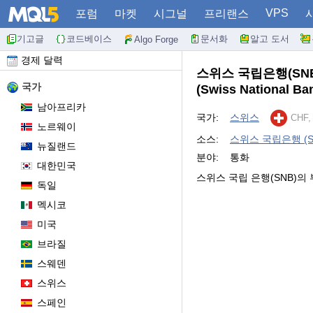
VPS
포럼
마켓
시그널
프리랜스
기고글
코드베이스
문서화
알고 도서
Algo Forge
경제 달력
스위스 국립은행(SN
국가
(Swiss National Ba
남아프리카
국가:
스위스
CHF
노르웨이
소스:
스위스 국립은행 (Swis
뉴질랜드
분야:
통화
대한민국
스위스 국립 은행(SNB)의
독일
멕시코
미국
브라질
스웨덴
스위스
스페인