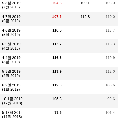
5 8월 2019
104.3
109.1
106.0
(7월 2019)
4 7월 2019
107.5
112.3
110.0
(6월 2019)
4 6월 2019
110.0
113.7
(5월 2019)
6 5월 2019
113.7
116.3
(4월 2019)
4 4월 2019
116.3
119.9
(3월 2019)
5 3월 2019
119.9
112.0
(2월 2019)
6 2월 2019
112.0
105.6
(1월 2019)
10 1월 2019
105.6
99.6
(12월 2018)
5 12월 2018
99.6
101.4
(11월 2018)