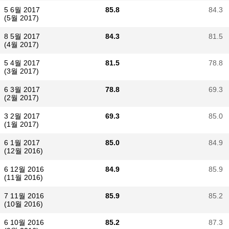
5 6월 2017
85.8
84.3
(5월 2017)
8 5월 2017
84.3
81.5
(4월 2017)
5 4월 2017
81.5
78.8
(3월 2017)
6 3월 2017
78.8
69.3
(2월 2017)
3 2월 2017
69.3
85.0
(1월 2017)
6 1월 2017
85.0
84.9
(12월 2016)
6 12월 2016
84.9
85.9
(11월 2016)
7 11월 2016
85.9
85.2
(10월 2016)
6 10월 2016
85.2
87.3