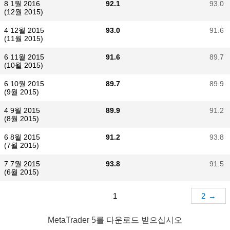
8 1월 2016
92.1
93.0
(12월 2015)
4 12월 2015
93.0
91.6
(11월 2015)
6 11월 2015
91.6
89.7
(10월 2015)
6 10월 2015
89.7
89.9
(9월 2015)
4 9월 2015
89.9
91.2
(8월 2015)
6 8월 2015
91.2
93.8
(7월 2015)
7 7월 2015
93.8
91.5
(6월 2015)
1
2
→
MetaTrader 5
를 다운로드 받으십시오