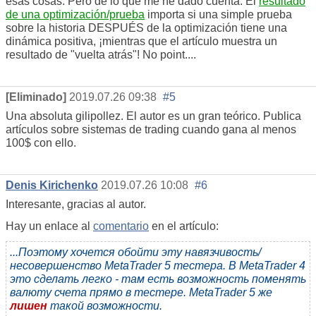
esas cosas. Pero de lo que me he dado cuenta. El
resultado
de una optimización/prueba
importa si una simple prueba
sobre la historia DESPUÉS de la optimización tiene una
dinámica positiva, ¡mientras que el artículo muestra un
resultado de "vuelta atrás"! No point....
[Eliminado]
2019.07.26 09:38
#5
Una absoluta gilipollez. El autor es un gran teórico. Publica
artículos sobre sistemas de trading cuando gana al menos
100$ con ello.
Denis Kirichenko
2019.07.26 10:08
#6
Interesante, gracias al autor.
Hay un enlace al
comentario
en el artículo:
...Поэтому хочется обойти эту навязчивость/
несовершенство MetaTrader 5 тестера. В MetaTrader 4
это сделать легко - там есть возможность поменять
валюту счета прямо в тестере. MetaTrader 5 же
лишен
такой возможности.