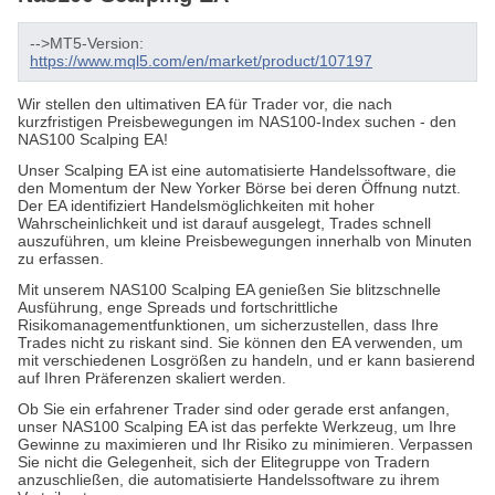
-->MT5-Version:
https://www.mql5.com/en/market/product/107197
Wir stellen den ultimativen EA für Trader vor, die nach
kurzfristigen Preisbewegungen im NAS100-Index suchen - den
NAS100 Scalping EA!
Unser Scalping EA ist eine automatisierte Handelssoftware, die
den Momentum der New Yorker Börse bei deren Öffnung nutzt.
Der EA identifiziert Handelsmöglichkeiten mit hoher
Wahrscheinlichkeit und ist darauf ausgelegt, Trades schnell
auszuführen, um kleine Preisbewegungen innerhalb von Minuten
zu erfassen.
Mit unserem NAS100 Scalping EA genießen Sie blitzschnelle
Ausführung, enge Spreads und fortschrittliche
Risikomanagementfunktionen, um sicherzustellen, dass Ihre
Trades nicht zu riskant sind. Sie können den EA verwenden, um
mit verschiedenen Losgrößen zu handeln, und er kann basierend
auf Ihren Präferenzen skaliert werden.
Ob Sie ein erfahrener Trader sind oder gerade erst anfangen,
unser NAS100 Scalping EA ist das perfekte Werkzeug, um Ihre
Gewinne zu maximieren und Ihr Risiko zu minimieren. Verpassen
Sie nicht die Gelegenheit, sich der Elitegruppe von Tradern
anzuschließen, die automatisierte Handelssoftware zu ihrem