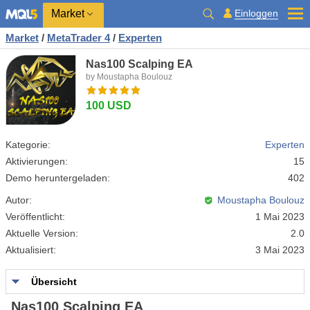
Market
Einloggen
Market
/
MetaTrader 4
/
Experten
Nas100 Scalping EA
by Moustapha Boulouz
100 USD
Kategorie:
Experten
Aktivierungen:
15
Demo heruntergeladen:
402
Autor:
Moustapha Boulouz
Veröffentlicht:
1 Mai 2023
Aktuelle Version:
2.0
Aktualisiert:
3 Mai 2023
Übersicht
Nas100 Scalping EA