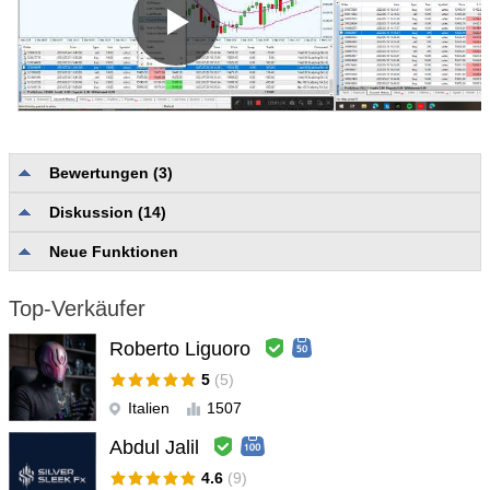
Bewertungen (3)
Diskussion (14)
Qualität und Vollständigkeit der Beschreibung
5.0
Zuverlässigkeit und Nutzerfreundlichkeit
5.0
Neue Funktionen
Nutzerunterstützung
5.0
Top-Verkäufer
Hong Gong Xing
#
2023.12.03 01:31
作者非常的有耐心的教学，目前也是盈利的
Roberto Liguoro
5
(5)
Antwort vom Entwickler
Moustapha Boulouz
Italien
1507
#
2023.12.13 13:11
Abdul Jalil
Thank you very much for this wonderful review. We are
delighted and greatly appreciate it. 🙏
4.6
(9)