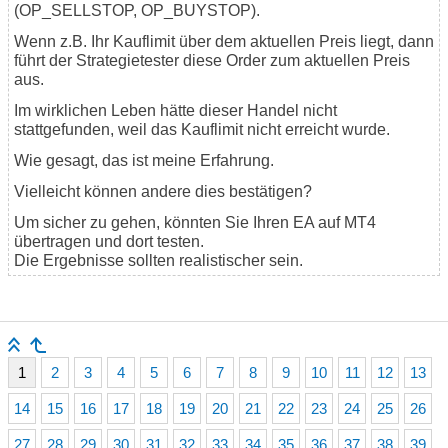
(OP_SELLSTOP, OP_BUYSTOP).
Wenn z.B. Ihr Kauflimit über dem aktuellen Preis liegt, dann
führt der Strategietester diese Order zum aktuellen Preis
aus.
Im wirklichen Leben hätte dieser Handel nicht
stattgefunden, weil das Kauflimit nicht erreicht wurde.
Wie gesagt, das ist meine Erfahrung.
Vielleicht können andere dies bestätigen?
Um sicher zu gehen, könnten Sie Ihren EA auf MT4
übertragen und dort testen.
Die Ergebnisse sollten realistischer sein.
1
2
3
4
5
6
7
8
9
10
11
12
13
14
15
16
17
18
19
20
21
22
23
24
25
26
27
28
29
30
31
32
33
34
35
36
37
38
39