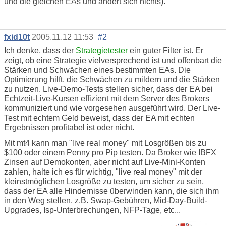
und die gleichen EAs und ändert sich nichts).
fxid10t
2005.11.12 11:53
#2
Ich denke, dass der
Strategietester
ein guter Filter ist. Er
zeigt, ob eine Strategie vielversprechend ist und offenbart die
Stärken und Schwächen eines bestimmten EAs. Die
Optimierung hilft, die Schwächen zu mildern und die Stärken
zu nutzen. Live-Demo-Tests stellen sicher, dass der EA bei
Echtzeit-Live-Kursen effizient mit dem Server des Brokers
kommuniziert und wie vorgesehen ausgeführt wird. Der Live-
Test mit echtem Geld beweist, dass der EA mit echten
Ergebnissen profitabel ist oder nicht.
Mit mt4 kann man "live real money" mit Losgrößen bis zu
$100 oder einem Penny pro Pip testen. Da Broker wie IBFX
Zinsen auf Demokonten, aber nicht auf Live-Mini-Konten
zahlen, halte ich es für wichtig, "live real money" mit der
kleinstmöglichen Losgröße zu testen, um sicher zu sein,
dass der EA alle Hindernisse überwinden kann, die sich ihm
in den Weg stellen, z.B. Swap-Gebühren, Mid-Day-Build-
Upgrades, Isp-Unterbrechungen, NFP-Tage, etc...