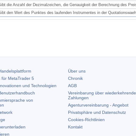
Gibt die Anzahl der Dezimalzeichen, die Genauigkeit der Berechnung des Pre
Gibt den Wert des Punktes des laufenden Instrumentes in der Quotationswaeh
andelsplattform
Über uns
 für
MetaTrader 5
Chronik
nnovationen und Technologien
AGB
enutzerhandbuch
Vereinbarung über wiederkehrende
Zahlungen
miersprache von
en
Agenturvereinbarung - Angebot
etwork
Privatsphäre und Datenschutz
rge
Cookies-Richtlinien
erunterladen
Kontakt
lieren