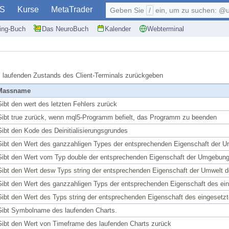
S
Kurse
MetaTrader
Geben Sie
/
ein, um zu suchen: @user, $symb
ding-Buch
Das NeuroBuch
Kalender
Webterminal
s laufenden Zustands des Client-Terminals zurückgeben
Massname
ibt den wert des letzten Fehlers zurück
Gibt true zurück, wenn mql5-Programm befielt, das Programm zu beenden
ibt den Kode des Deinitialisierungsgrundes
Gibt den Wert des ganzzahligen Types der entsprechenden Eigenschaft der 
Gibt den Wert vom Typ double der entsprechenden Eigenschaft der Umgebun
Gibt den Wert desw Typs string der entsprechenden Eigenschaft der Umwelt
Gibt den Wert des ganzzahligen Typs der entsprechenden Eigenschaft des e
Gibt den Wert des Typs string der entsprechenden Eigenschaft des eingeset
Gibt Symbolname des laufenden Charts.
Gibt den Wert von Timeframe des laufenden Charts zurück