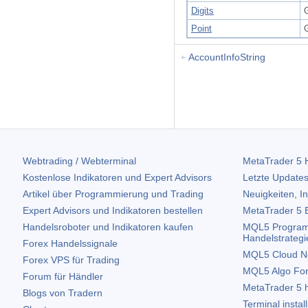
Digits
Point
AccountInfoString
Webtrading / Webterminal
MetaTrader 5
H
Kostenlose Indikatoren und Expert Advisors
Letzte Updates
Artikel über Programmierung und Trading
Neuigkeiten, I
Expert Advisors und Indikatoren bestellen
MetaTrader 5
B
Handelsroboter und Indikatoren kaufen
MQL5 Program
Handelstrategi
Forex Handelssignale
MQL5 Cloud N
Forex VPS für Trading
MQL5 Algo Fo
Forum für Händler
MetaTrader 5
h
Blogs von Tradern
Terminal instal