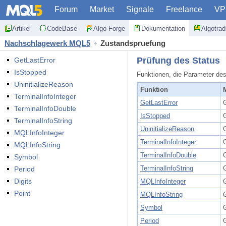
Forum
Market
Signale
Freelance
VP
Artikel
CodeBase
Algo Forge
Dokumentation
Algotra
Nachschlagewerk MQL5
Zustandspruefung
Prüfung des Status
GetLastError
IsStopped
Funktionen, die Parameter de
UninitializeReason
Funktion
TerminalInfoInteger
GetLastError
G
TerminalInfoDouble
IsStopped
TerminalInfoString
UninitializeReason
G
MQLInfoInteger
TerminalInfoInteger
MQLInfoString
TerminalInfoDouble
Symbol
TerminalInfoString
Period
Digits
MQLInfoInteger
Point
MQLInfoString
Symbol
Period