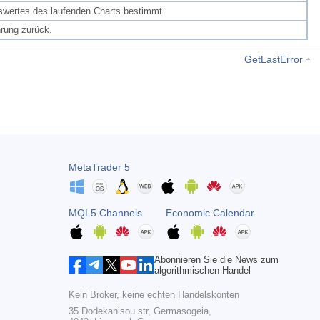
iswertes des laufenden Charts bestimmt
rung zurück.
GetLastError
MetaTrader 5
MQL5 Channels
Economic Calendar
Abonnieren Sie die News zum
algorithmischen Handel
Kein Broker, keine echten Handelskonten
35 Dodekanisou str, Germasogeia,