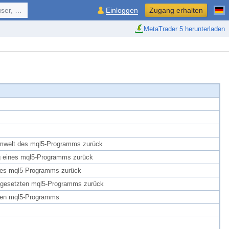
ol, ...
Einloggen
Zugang erhalten
MetaTrader 5 herunterladen
Umwelt des mql5-Programms zurück
g eines mql5-Programms zurück
 des mql5-Programms zurück
ingesetzten mql5-Programms zurück
zten mql5-Programms