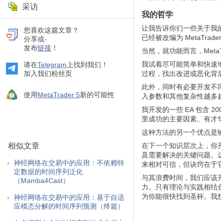
采访
我的哲学
让我告诉你们一些关于我的动
您喜欢这篇文章？
已经被改编为 MetaTrade
分享或-
发布
链接
！
当然，就功能而言，Meta
我试着尽可能简单和快速
请在
Telegram
上找到我们！
加入我们粉丝页
过程，找出改进或恶化背
此外，同时有必要开发不
使用
MetaTrader 5
新的可能性
入参数和其他复杂性越多
我开发的一些 EA 包含 
里成功的主要因素。有才
这种方法的另一个优点是
相似文章
在下一个知识层次上，你
及需要解决的关键问题。
神经网络在交易中的应用：不依赖特
来相对可信，但诀窍在于
定数据的时间序列泛化
与其浪费时间，我们应该
（Mamba4Cast）
力。只有理论与实践相结
为你能很快找到圣杯。我
神经网络在交易中的应用：基于自适
应模态分解的时间序列预测（终篇）