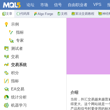
VPS
论坛
市场
信号
自由职业者
文章
代码库
文档
算法交易教程
神经
Algo Forge
示例
指标
专家
测试者
交易
交易系统
积分
指标
EA交易
介绍
统计分析
当前，外汇交易越来越普
得更大。这个网站就是一
机器学习
产品和信号时要使用的标