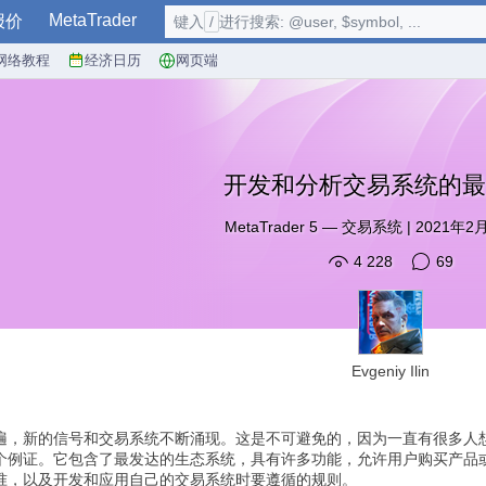
MetaTrader
报价
键入
/
进行搜索: @user, $symbol, ...
网络教程
经济日历
网页端
开发和分析交易系统的最
MetaTrader 5
—
交易系统
|
2021年2月
4 228
69
Evgeniy Ilin
遍，新的信号和交易系统不断涌现。这是不可避免的，因为一直有很多人
个例证。它包含了最发达的生态系统，具有许多功能，允许用户购买产品
准，以及开发和应用自己的交易系统时要遵循的规则。