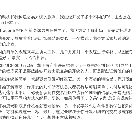
机和我构建交易系统的原则。我已经开发了多个不同的EA，主要是在 MetaTra
r 5 版本了。
Trader 5 把它的前身远远甩在后面了。我认为要了解市场，首先要把理论和
地开发，然后看看结果。如果结果类似于一个模式，我会尝试添加过滤器
后的原因。
同的简单的系统来与之协同工作。几个月来对一个系统进行修补，试图使
越好，)事实上，恰恰相反。
2000 到 3000 行代码，却没有产生任何结果，而一些由20 到 50 
华的程序员不是那些能够开发出最复杂的系统的人，而是那些理解他们的
输出系统越简单，就越容易修复和修改它。另一个有趣的特性是，您开发
开始了解市场，你开发的几乎所有机器人都变得尽可能简单，同时尽可能
达到这个水平后，你会意识到在交易社区中流行的99%的信息完全是无稽
它可以用不同的方式来解释。所以，如果你亏了，交易“专家”总是会说你
开始思考到底是什么在驾驭着价格。另一个必要的先决条件是数学知识和
合，才能实现这一目标。最后，这完全取决于你开发和测试的交易系统的
想我能找到它好几年了，但想并不意味着知道。