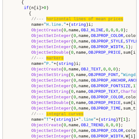
     {

if
(n[i]>
0
)

        {

//--- 
horizontal lines of mean prices
         name=
"H.line."
+(
string
)i;

ObjectCreate
(
0
,name,
OBJ_HLINE
,
0
,
0
,
0
,
0
);

ObjectSetInteger
(
0
,name,
OBJPROP_COLOR
,color
ObjectSetInteger
(
0
,name,
OBJPROP_STYLE
,
STYLE
ObjectSetInteger
(
0
,name,
OBJPROP_WIDTH
,
1
);

ObjectSetDouble
(
0
,name,
OBJPROP_PRICE
,sum[i]
//--- 
markers
         name=
"P."
+(
string
)i;

ObjectCreate
(
0
,name,
OBJ_TEXT
,
0
,
0
,
0
);

ObjectSetString
(
0
,name,
OBJPROP_FONT
,
"Wingdi
ObjectSetInteger
(
0
,name,
OBJPROP_ANCHOR
,
ANCH
ObjectSetInteger
(
0
,name,
OBJPROP_FONTSIZE
,
17
ObjectSetString
(
0
,name,
OBJPROP_TEXT
,
CharToS
ObjectSetInteger
(
0
,name,
OBJPROP_COLOR
,color
ObjectSetDouble
(
0
,name,
OBJPROP_PRICE
,sum[i]
ObjectSetInteger
(
0
,name,
OBJPROP_TIME
,sum_ti
//--- 
integral curves
         name=
"T"
+(
string
)i+
".line"
+(
string
)T[
1
];

ObjectCreate
(
0
,name,
OBJ_TREND
,
0
,
0
,
0
);

ObjectSetInteger
(
0
,name,
OBJPROP_COLOR
,color
ObjectSetInteger
(
0
,name,
OBJPROP_WIDTH
,W[i]);