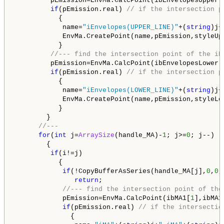
         pEmission=EnvMa.CalcPoint(ibEnvelopesUpper[
if
(pEmission.real) 
// if the intersection p
           {

            name=
"iEnvelopes(UPPER_LINE)"
+(
string
)j+
            EnvMa.CreatePoint(name,pEmission,styleUpp
           }

//--- find the intersection point of the iE
         pEmission=EnvMa.CalcPoint(ibEnvelopesLower[
if
(pEmission.real) 
// if the intersection p
           {

            name=
"iEnvelopes(LOWER_LINE)"
+(
string
)j+
            EnvMa.CreatePoint(name,pEmission,styleLow
           }

        }

//---
for
(
int
 j=
ArraySize
(handle_MA)-
1
; j>=
0
; j--)

        {

if
(i!=j)

           {

if
(!CopyBufferAsSeries(handle_MA[j],
0
,
0
,
return
;

//--- find the intersection point of the
            pEmission=EnvMa.CalcPoint(ibMA1[
1
],ibMA1
if
(pEmission.real) 
// if the intersectio
              {
