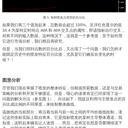
图 5. 每种喷发点类型的百分比
如果我们将三个值加起来，总数就会超过 100%。呈洋红色显示的值
34.4 为某特定时间点 iMA 和 iMA 交叉点的属性，即该指标自行交叉，
却有不同的输入数据。这种情况下，这就是一个参考值，至于如何用
它进行市场分析，我们稍后再研究。
但是，当我们得到点数的百分比后，又出现了一个问题：我们怎样才
能固定历史中的喷发特征百分比值，尤其是它们确实在变化的时
候？！
图形分析
尽管我们现在掌握了喷发的整体特征，但根据所获数据，还是与交易
策略的分析和开发不够接近。但是，细心的读者肯定已经发现了这一
问题的解决办法（参见图 1）。办法如下：我提议利用与主喷发点的百
分比成比例的不同厚度，来绘制整体曲线。
该曲线的当前部分，将沿着当前与前一柱之间的平均价格线绘制，谨
记这些坐标实际上取自将来。它是指标喷发的某种主导整体通道。我
知道，这听起来确实让人迷惑……而且，您肯定在想是否要继续读下