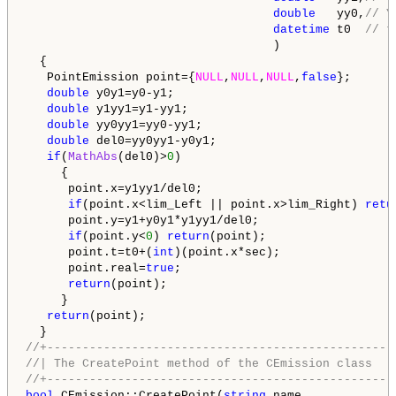
double
   yy0,
// Y
datetime
 t0  
// t
                                   )

  {

   PointEmission point={
NULL
,
NULL
,
NULL
,
false
};

double
 y0y1=y0-y1;

double
 y1yy1=y1-yy1;

double
 yy0yy1=yy0-yy1;

double
 del0=yy0yy1-y0y1;

if
(
MathAbs
(del0)>
0
)

     {

      point.x=y1yy1/del0;

if
(point.x<lim_Left || point.x>lim_Right) 
retu
      point.y=y1+y0y1*y1yy1/del0;

if
(point.y<
0
) 
return
(point);

      point.t=t0+(
int
)(point.x*sec);

      point.real=
true
;

return
(point);

     }

return
(point);

//+-------------------------------------------------
//| The CreatePoint method of the CEmission class   
//+-------------------------------------------------
bool
 CEmission::CreatePoint(
string
 name,            