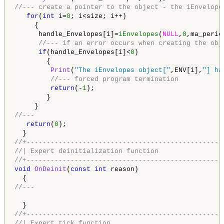
//--- create a pointer to the object - the iEnvelope
for
(
int
 i=
0
; i<size; i++)

     {

      handle_Envelopes[i]=
iEnvelopes
(
NULL
,
0
,ma_perio
//--- if an error occurs when creating the obj
if
(handle_Envelopes[i]<
0
)

        {

Print
(
"The iEnvelopes object["
,ENV[i],
"] ha
//--- forced program termination
return
(-
1
);

        }

//---
return
(
0
);

//+-------------------------------------------------
//| Expert deinitialization function                
//+-------------------------------------------------
void
OnDeinit
(
const
int
 reason)

//---
//+-------------------------------------------------
//| Expert tick function                            