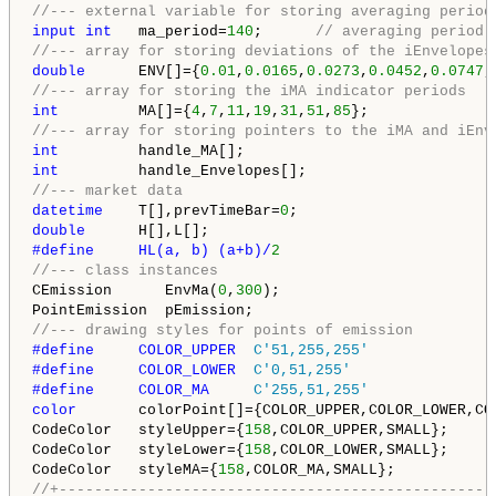
//--- external variable for storing averaging period
input
int
   ma_period=
140
;      
// averaging period 
//--- array for storing deviations of the iEnvelopes
double
      ENV[]={
0.01
,
0.0165
,
0.0273
,
0.0452
,
0.0747
,
//--- array for storing the iMA indicator periods
int
         MA[]={
4
,
7
,
11
,
19
,
31
,
51
,
85
//--- array for storing pointers to the iMA and iEnv
int
int
//--- market data
datetime
    T[],prevTimeBar=
0
double
#define     HL(a, b) (a+b)/
2
//--- class instances
CEmission      EnvMa(
0
,
300
);

//--- drawing styles for points of emission
#define     COLOR_UPPER  
C'51,255,255'
#define     COLOR_LOWER  
C'0,51,255'
#define     COLOR_MA     
C'255,51,255'
color
       colorPoint[]={COLOR_UPPER,COLOR_LOWER,COL
CodeColor   styleUpper={
158
,COLOR_UPPER,SMALL};

CodeColor   styleLower={
158
,COLOR_LOWER,SMALL};

CodeColor   styleMA={
158
//+-------------------------------------------------