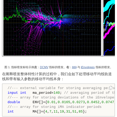
图 1. 指标喷发标绘示例
左
：
DCMV
指标的喷发。
右
：
iMA
与
iEnvelopes
指标的喷发。
在阐释喷发整体特性计算的过程中，我们会如下处理移动平均线轨道
线和带有输入参数的移动平均线本身：
//--- external variable for storing averaging period
input
int
   ma_period=
140
; 
// averaging period of th
//--- array for storing deviations of the iEnvelopes
double
      ENV[]={
0.01
,
0.0165
,
0.0273
,
0.0452
,
0.0747
,
//--- array for storing iMA indicator periods
int
         MA[]={
4
,
7
,
11
,
19
,
31
,
51
,
85
};