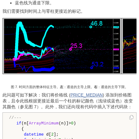
蓝色线为通道下限。
我们需要找到时间上与零柱更接近的标记。
图 7. 时间方面的整体特征主导。
左
：
通道的主导上限。
右
：通道的主导下限。
此问题可如下解决：我们将价格线 (
PRICE_MEDIAN
) 添加到价格图
表，且令此线根据更接近最后一个柱的标记颜色（浅绿或蓝色）改变
其颜色（参见图 7）。此外，我们还向现有代码中插入下述代码块：
//---
if
(n[
ArrayMinimum
(n)]>
0
)

     {

datetime
 d[
2
];
