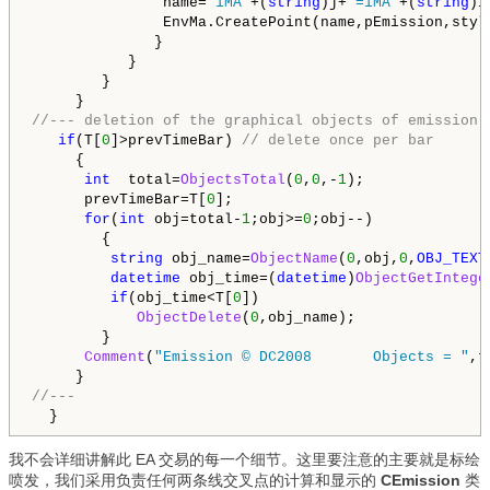
               name=
"iMA"
+(
string
)j+
"=iMA"
+(
string
)i
               EnvMa.CreatePoint(name,pEmission,style
              }

           }

        }

//--- deletion of the graphical objects of emission 
if
(T[
0
]>prevTimeBar) 
// delete once per bar
     {

int
  total=
ObjectsTotal
(
0
,
0
,-
1
);

      prevTimeBar=T[
0
];

for
(
int
 obj=total-
1
;obj>=
0
;obj--)

        {

string
 obj_name=
ObjectName
(
0
,obj,
0
,
OBJ_TEXT
datetime
 obj_time=(
datetime
)
ObjectGetIntege
if
(obj_time<T[
0
])

ObjectDelete
(
0
,obj_name);

        }

Comment
(
"Emission © DC2008       Objects = "
,t
//---
  }
我不会详细讲解此 EA 交易的每一个细节。这里要注意的主要就是标绘
喷发，我们采用负责任何两条线交叉点的计算和显示的
CEmission
类