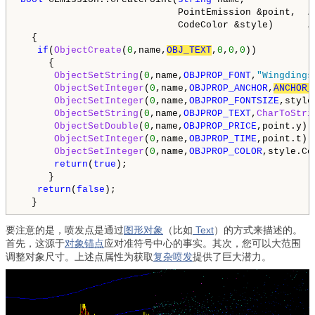
                            PointEmission &point,  
/
                            CodeColor &style)      
/
  {

if
(
ObjectCreate
(
0
,name,
OBJ_TEXT
,
0
,
0
,
0
))

     {

ObjectSetString
(
0
,name,
OBJPROP_FONT
,
"Wingdings
ObjectSetInteger
(
0
,name,
OBJPROP_ANCHOR
,
ANCHOR_
ObjectSetInteger
(
0
,name,
OBJPROP_FONTSIZE
,style
ObjectSetString
(
0
,name,
OBJPROP_TEXT
,
CharToStri
ObjectSetDouble
(
0
,name,
OBJPROP_PRICE
,point.y);

ObjectSetInteger
(
0
,name,
OBJPROP_TIME
,point.t);

ObjectSetInteger
(
0
,name,
OBJPROP_COLOR
,style.Col
return
(
true
);

     }

return
(
false
);

  }
要注意的是，喷发点是通过
图形对象
（比如
Text
）的方式来描述的。
首先，这源于
对象锚点
应对准符号中心的事实。其次，您可以大范围
调整对象尺寸。上述点属性为获取
复杂喷发
提供了巨大潜力。