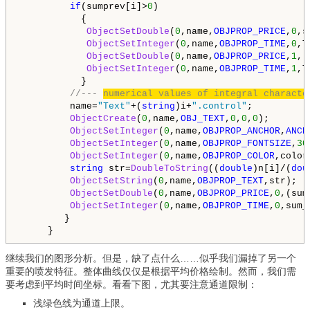
if
(sumprev[i]>
0
)

           {

ObjectSetDouble
(
0
,name,
OBJPROP_PRICE
,
0
,s
ObjectSetInteger
(
0
,name,
OBJPROP_TIME
,
0
,T
ObjectSetDouble
(
0
,name,
OBJPROP_PRICE
,
1
,(
ObjectSetInteger
(
0
,name,
OBJPROP_TIME
,
1
,T
           }

//--- 
numerical values of integral characte
         name=
"Text"
+(
string
)i+
".control"
;

ObjectCreate
(
0
,name,
OBJ_TEXT
,
0
,
0
,
0
);

ObjectSetInteger
(
0
,name,
OBJPROP_ANCHOR
,
ANCH
ObjectSetInteger
(
0
,name,
OBJPROP_FONTSIZE
,
30
ObjectSetInteger
(
0
,name,
OBJPROP_COLOR
,color
string
 str=
DoubleToString
((
double
)n[i]/(
dou
ObjectSetString
(
0
,name,
OBJPROP_TEXT
,str);

ObjectSetDouble
(
0
,name,
OBJPROP_PRICE
,
0
,(sum
ObjectSetInteger
(
0
,name,
OBJPROP_TIME
,
0
,sum_
        }

     }
继续我们的图形分析。但是，缺了点什么……似乎我们漏掉了另一个
重要的喷发特征。整体曲线仅仅是根据平均价格绘制。然而，我们需
要考虑到平均时间坐标。看看下图，尤其要注意通道限制：
浅绿色线为通道上限。