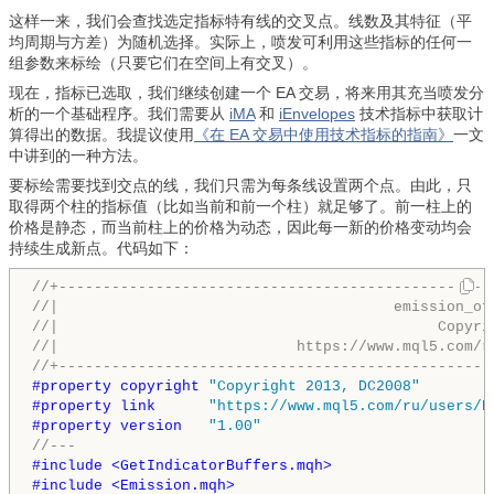
这样一来，我们会查找选定指标特有线的交叉点。线数及其特征（平
均周期与方差）为随机选择。实际上，喷发可利用这些指标的任何一
组参数来标绘（只要它们在空间上有交叉）。
现在，指标已选取，我们继续创建一个 EA 交易，将来用其充当喷发分
析的一个基础程序。我们需要从
iMA
和
iEnvelopes
技术指标中获取计
算得出的数据。我提议使用
《在 EA 交易中使用技术指标的指南》
一文
中讲到的一种方法。
要标绘需要找到交点的线，我们只需为每条线设置两个点。由此，只
取得两个柱的指标值（比如当前和前一个柱）就足够了。前一柱上的
价格是静态，而当前柱上的价格为动态，因此每一新的价格变动均会
持续生成新点。代码如下：
//+-------------------------------------------------
//|                                      emission_of
//|                                           Copyri
//|                           https://www.mql5.com/r
//+-------------------------------------------------
#property copyright 
"Copyright 2013, DC2008"
#property link      
"https://www.mql5.com/ru/users/D
#property version   
"1.00"
//---
#include <GetIndicatorBuffers.mqh>
#include <Emission.mqh>