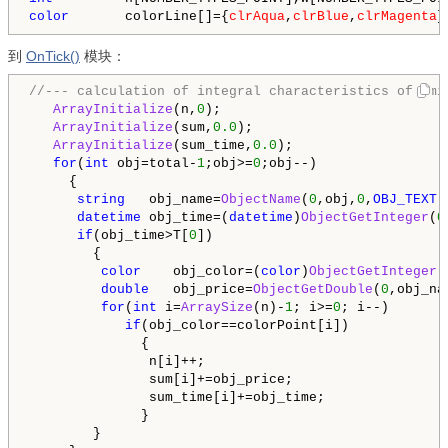
color
       colorLine[]={
clrAqua
,
clrBlue
,
clrMagenta
到
OnTick()
模块：
//--- calculation of integral characteristics of emi
ArrayInitialize
(n,
0
);

ArrayInitialize
(sum,
0.0
);

ArrayInitialize
(sum_time,
0.0
);

for
(
int
 obj=total-
1
;obj>=
0
;obj--)

     {

string
   obj_name=
ObjectName
(
0
,obj,
0
,
OBJ_TEXT
);
datetime
 obj_time=(
datetime
)
ObjectGetInteger
(
0
if
(obj_time>T[
0
])

        {

color
    obj_color=(
color
)
ObjectGetInteger
(
double
   obj_price=
ObjectGetDouble
(
0
,obj_na
for
(
int
 i=
ArraySize
(n)-
1
; i>=
0
; i--)

if
(obj_color==colorPoint[i])

              {

               n[i]++;

               sum[i]+=obj_price;

               sum_time[i]+=obj_time;

              }

        }
