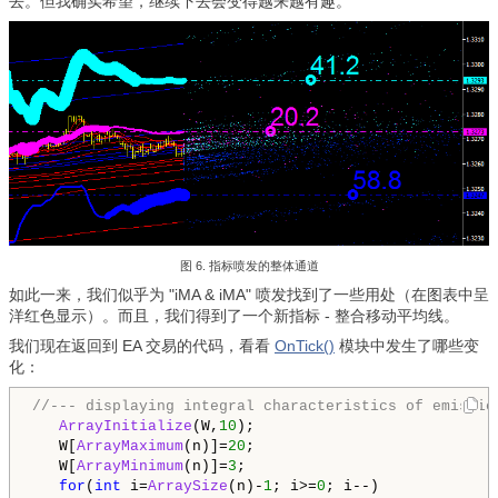
去。但我确实希望，继续下去会变得越来越有趣。
图 6. 指标喷发的整体通道
如此一来，我们似乎为 "iMA & iMA" 喷发找到了一些用处（在图表中呈
洋红色显示）。而且，我们得到了一个新指标 - 整合移动平均线。
我们现在返回到 EA 交易的代码，看看
OnTick()
模块中发生了哪些变
化：
//--- displaying integral characteristics of emissio
ArrayInitialize
(W,
10
);

   W[
ArrayMaximum
(n)]=
20
;

   W[
ArrayMinimum
(n)]=
3
;

for
(
int
 i=
ArraySize
(n)-
1
; i>=
0
; i--)
