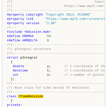
//|                                           Copyri
//|                           https://www.mql5.com/r
//+-------------------------------------------------
#property copyright 
"Copyright 2013, DC2008"
#property link      
"https://www.mql5.com/ru/users/D
#property version   
"1.00"
//---
#include <Emission.mqh>
#define ARRMAX       
64
#define ARRDELTA     
8
//+-------------------------------------------------
//| pIntegral structure                             
//+-------------------------------------------------
struct
 pIntegral

  {

double
            y;       
// Y-coordinate of the
datetime
          t;       
// t-coordinate of the
int
               n;       
// n-number of points 
//+-------------------------------------------------
//| Base class for time series of emissions         
//+-------------------------------------------------
class
CTimeEmission
private
:
