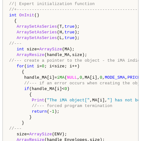
//| Expert initialization function                  
//+-------------------------------------------------
int
OnInit
()

  {

ArraySetAsSeries
(T,
true
);

ArraySetAsSeries
(H,
true
);

ArraySetAsSeries
(L,
true
//---
int
 size=
ArraySize
(MA);

ArrayResize
//--- create a pointer to the object - the iMA indic
for
(
int
 i=
0
; i<size; i++)

     {

      handle_MA[i]=
iMA
(
NULL
,
0
,MA[i],
0
,
MODE_SMA
,
PRICE
//--- if an error occurs when creating the obj
if
(handle_MA[i]<
0
)

        {

Print
(
"The iMA object["
,MA[i],
"] has not be
//--- forced program termination
return
(-
1
);

        }

//---
   size=
ArraySize
(ENV);

ArrayResize