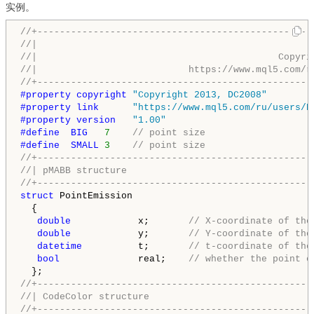
实例。
//+-------------------------------------------------
//|                                                 
//|                                           Copyri
//|                           https://www.mql5.com/r
//+-------------------------------------------------
#property copyright 
"Copyright 2013, DC2008"
#property link      
"https://www.mql5.com/ru/users/D
#property version   
"1.00"
#define  BIG   
7
// point size
#define  SMALL 
3
// point size
//+-------------------------------------------------
//| pMABB structure                                 
//+-------------------------------------------------
struct
 PointEmission

  {

double
            x;       
// X-coordinate of the
double
            y;       
// Y-coordinate of the
datetime
          t;       
// t-coordinate of the
bool
              real;    
// whether the point e
//+-------------------------------------------------
//| CodeColor structure                             
//+-------------------------------------------------