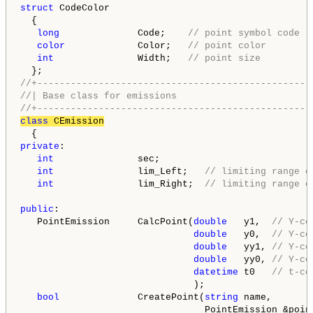
struct
 CodeColor

  {

long
              Code;    
// point symbol code 
color
             Color;   
// point color
int
               Width;   
// point size
//+-------------------------------------------------
//| Base class for emissions                        
//+-------------------------------------------------
class
 CEmission
private
:

int
               sec;

int
               lim_Left;   
// limiting range o
int
               lim_Right;  
// limiting range o
public
:

   PointEmission     CalcPoint(
double
   y1,  
// Y-co
double
   y0,  
// Y-co
double
   yy1, 
// Y-co
double
   yy0, 
// Y-co
datetime
 t0   
// t-co
                               );

bool
              CreatePoint(
string
 name,       
                                 PointEmission &poin