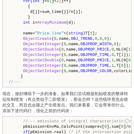
for
(
int
 j=
0
;j<
2
;j++)

        {

         d[j]=sum_time[j]/n[j];

        }

int
 i=
ArrayMinimum
(d);

      name=
"Price.line"
+(
string
)T[
1
];

ObjectCreate
(
0
,name,
OBJ_TREND
,
0
,
0
,
0
);

ObjectSetInteger
(
0
,name,
OBJPROP_WIDTH
,
8
);

ObjectSetDouble
(
0
,name,
OBJPROP_PRICE
,
0
,HL(H[
1
]
ObjectSetInteger
(
0
,name,
OBJPROP_TIME
,
0
,T[
1
]);

ObjectSetDouble
(
0
,name,
OBJPROP_PRICE
,
1
,HL(H[
0
]
ObjectSetInteger
(
0
,name,
OBJPROP_TIME
,
1
,T[
0
]);

ObjectSetInteger
(
0
,name,
OBJPROP_COLOR
,colorLin
//---
现在，做好继续下一步的准备。如果我们尝试根据初始喷发的整体特
征绘制喷发（有点类似于二阶喷发），那会怎样？这些线毕竟也会彼
此交叉，而且也会随之产生喷发点。我们来看看，它会带来些什么。
添加下述代码行，强化之前的代码块：
//--- emissions of integral characteristics of
      pEmission=EnvMa.CalcPoint(sumprev[
0
],sum[
0
]/n[
if
(pEmission.real) 
// if the intersection poin