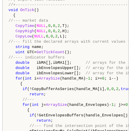
//+-------------------------------------------------
void
OnTick
()

//--- market data
CopyTime
(
NULL
,
0
,
0
,
2
,T);

CopyHigh
(
NULL
,
0
,
0
,
2
,H);

CopyLow
(
NULL
,
0
,
0
,
2
//--- fill the declared arrays with current values f
string
 name;

uint
 GTC=
GetTickCount
//---- indicator buffers
double
   ibMA[],ibMA1[];      
// arrays for the i
double
   ibEnvelopesUpper[];  
// array for the iE
double
   ibEnvelopesLower[];  
// array for the iE
for
(
int
 i=
ArraySize
(handle_MA)-
1
; i>=
0
; i--)

     {

if
(!CopyBufferAsSeries(handle_MA[i],
0
,
0
,
2
,
true
return
;

//---
for
(
int
 j=
ArraySize
(handle_Envelopes)-
1
; j>=
0
;
        {

if
(!GetEnvelopesBuffers(handle_Envelopes[j]
return
;

//--- find the intersection point of the iE