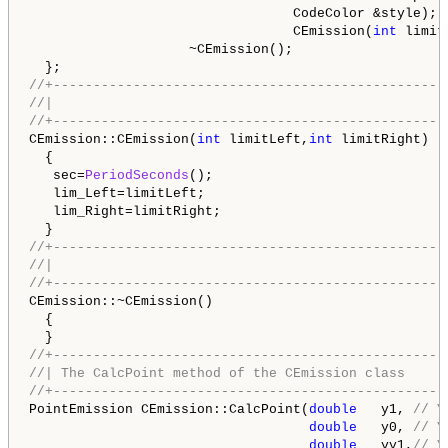
                                 CodeColor &style); 
                                 CEmission(
int
 limit
                    ~CEmission();

//+-------------------------------------------------
//|                                                 
//+-------------------------------------------------
CEmission::CEmission(
int
 limitLeft,
int
 limitRight)

  {

   sec=
PeriodSeconds
();

   lim_Left=limitLeft;

   lim_Right=limitRight;

//+-------------------------------------------------
//|                                                 
//+-------------------------------------------------
CEmission::~CEmission()

  {

//+-------------------------------------------------
//| The CalcPoint method of the CEmission class     
//+-------------------------------------------------
PointEmission CEmission::CalcPoint(
double
   y1, 
// Y
double
   y0, 
// Y
double
   yy1,
// Y