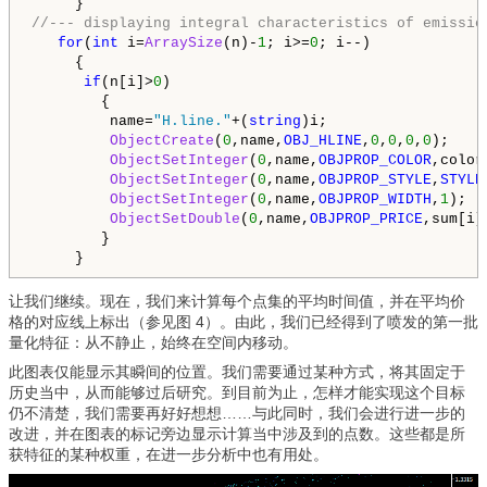
//--- displaying integral characteristics of emissio
for
(
int
 i=
ArraySize
(n)-
1
; i>=
0
; i--)

     {

if
(n[i]>
0
)

        {

         name=
"H.line."
+(
string
)i;

ObjectCreate
(
0
,name,
OBJ_HLINE
,
0
,
0
,
0
,
0
);

ObjectSetInteger
(
0
,name,
OBJPROP_COLOR
,color
ObjectSetInteger
(
0
,name,
OBJPROP_STYLE
,
STYLE
ObjectSetInteger
(
0
,name,
OBJPROP_WIDTH
,
1
);

ObjectSetDouble
(
0
,name,
OBJPROP_PRICE
,sum[i]
        }

     }
让我们继续。现在，我们来计算每个点集的平均时间值，并在平均价
格的对应线上标出（参见图 4）。由此，我们已经得到了喷发的第一批
量化特征：从不静止，始终在空间内移动。
此图表仅能显示其瞬间的位置。我们需要通过某种方式，将其固定于
历史当中，从而能够过后研究。到目前为止，怎样才能实现这个目标
仍不清楚，我们需要再好好想想……与此同时，我们会进行进一步的
改进，并在图表的标记旁边显示计算当中涉及到的点数。这些都是所
获特征的某种权重，在进一步分析中也有用处。