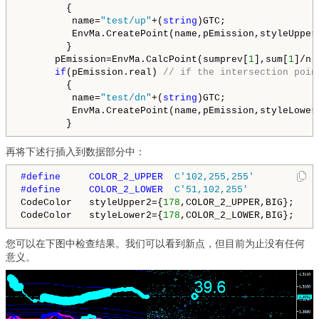
        {

         name=
"test/up"
+(
string
)GTC;

         EnvMa.CreatePoint(name,pEmission,styleUpper2
        }

      pEmission=EnvMa.CalcPoint(sumprev[
1
],sum[
1
]/n[
if
(pEmission.real) 
// if the intersection poin
        {

         name=
"test/dn"
+(
string
)GTC;

         EnvMa.CreatePoint(name,pEmission,styleLower2
        }
再将下述行插入到数据部分中：
#define     COLOR_2_UPPER  
C'102,255,255'
#define     COLOR_2_LOWER  
C'51,102,255'
CodeColor   styleUpper2={
178
,COLOR_2_UPPER,BIG};

CodeColor   styleLower2={
178
,COLOR_2_LOWER,BIG};
您可以在下图中检查结果。我们可以看到新点，但目前为止没有任何
意义。