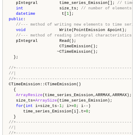
   pIntegral         time_series_Emission[]; 
// time
int
               size_ts; 
// number of elements 
datetime
           t[
1
public
:

//--- method of writing new elements to time seri
void
              Write(PointEmission &point);

//--- method of reading integral characteristics 
   pIntegral         Read();

                     CTimeEmission();

                    ~CTimeEmission();

  };

//+-------------------------------------------------
//|                                                 
//+-------------------------------------------------
CTimeEmission::CTimeEmission()

  {

ArrayResize
(time_series_Emission,ARRMAX,ARRMAX);

   size_ts=
ArraySize
(time_series_Emission);

for
(
int
 i=size_ts-
1
; i>=
0
; i--)

      time_series_Emission[i].t=
0
;

//+-------------------------------------------------
//|                                                 
//+-------------------------------------------------