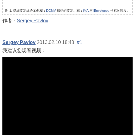
图 1. 指标喷发标绘示例
左
：
DCMV
指标的喷发。
右
：
iMA
与
iEnvelopes
指标的喷发。
作者：
Sergey Pavlov
Sergey Pavlov
2013.02.10 18:48
#1
我建议您观看视频：