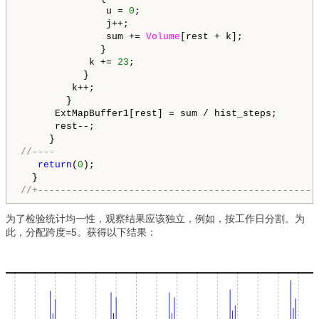
               u = 
0
;

               j++;

               sum += 
Volume
[rest + k]; 

              }

            k += 
23
;

           }

         k++;

        }

      ExtMapBuffer1[rest] = sum / hist_steps;     

      rest--;                                    

//----
return
(
0
);

//+-------------------------------------------------
为了检验统计均一性，观察结果应该独立，例如，按工作日分割。为
此，分配跨度=5。获得以下结果：