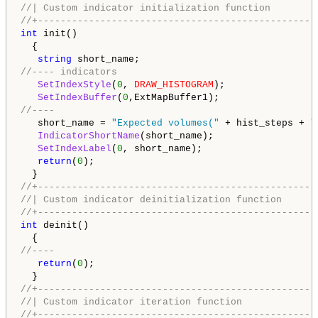
//| Custom indicator initialization function        
//+-------------------------------------------------
int
 init()

  {

string
//---- indicators
SetIndexStyle
(
0
, 
DRAW_HISTOGRAM
);

SetIndexBuffer
(
0
//----
   short_name = 
"Expected volumes("
 + hist_steps + 
"
IndicatorShortName
(short_name);

SetIndexLabel
(
0
, short_name);

return
(
0
);

//+-------------------------------------------------
//| Custom indicator deinitialization function      
//+-------------------------------------------------
int
 deinit()

//----
return
(
0
);

//+-------------------------------------------------
//| Custom indicator iteration function             
//+-------------------------------------------------