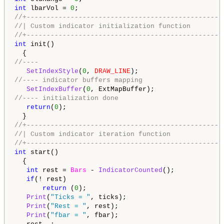
int
 lbarVol = 
0
//+-------------------------------------------------
//| Custom indicator initialization function        
//+-------------------------------------------------
int
 init()

//----
SetIndexStyle
(
0
, 
DRAW_LINE
//---- indicator buffers mapping
SetIndexBuffer
(
0
//---- initialization done
return
(
0
);

//+-------------------------------------------------
//| Custom indicator iteration function             
//+-------------------------------------------------
int
 start()

  {

int
 rest = 
Bars
 - 
IndicatorCounted
();

if
(! rest) 

return
 (
0
);

Print
(
"Ticks = "
, ticks);

Print
(
"Rest = "
, rest);

Print
(
"fbar = "
, fbar);  
