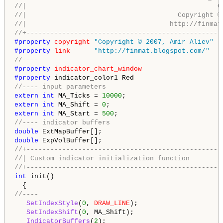
//|                                                C
//|                                      Copyright ©
//|                                    http://finmat
//+-------------------------------------------------
#property 
copyright
"Copyright © 2007, Amir Aliev"
#property 
link
"http://finmat.blogspot.com/"
//----
#property 
indicator_chart_window
#property 
//---- input parameters
extern
int
 MA_Ticks = 
10000
extern
int
 MA_Shift = 
0
extern
int
 MA_Start = 
500
//---- indicator buffers
double
double
//+-------------------------------------------------
//| Custom indicator initialization function        
//+-------------------------------------------------
int
 init()

//----
SetIndexStyle
(
0
, 
DRAW_LINE
);

SetIndexShift
(
0
, MA_Shift);

IndicatorBuffers
(
2