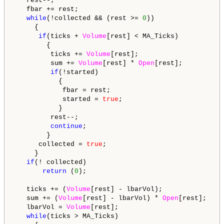
   rest--;

   fbar += rest;

while
(!collected && (rest >= 
0
))

     {

if
(ticks + 
Volume
[rest] < MA_Ticks)

        {

         ticks += 
Volume
[rest];

         sum += 
Volume
[rest] * 
Open
[rest];

if
(!started)

           {

            fbar = rest;

            started = 
true
;

           }

         rest--;

continue
;

        } 

      collected = 
true
;

     }

if
(! collected) 

return
 (
0
);

   ticks += (
Volume
[rest] - lbarVol);

   sum += (
Volume
[rest] - lbarVol) * 
Open
[rest];

   lbarVol = 
Volume
[rest];

while
(ticks > MA_Ticks)
