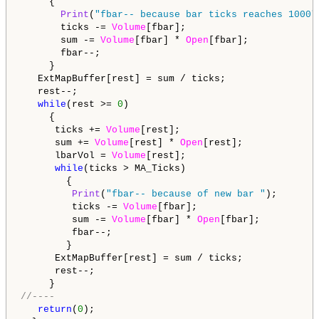
     {

Print
(
"fbar-- because bar ticks reaches 1000"
       ticks -= 
Volume
[fbar];

       sum -= 
Volume
[fbar] * 
Open
[fbar];

       fbar--;

     }

   ExtMapBuffer[rest] = sum / ticks;

   rest--;

while
(rest >= 
0
)

     {

      ticks += 
Volume
[rest];

      sum += 
Volume
[rest] * 
Open
[rest];

      lbarVol = 
Volume
[rest];

while
(ticks > MA_Ticks)

        {

Print
(
"fbar-- because of new bar "
);

         ticks -= 
Volume
[fbar];

         sum -= 
Volume
[fbar] * 
Open
[fbar];

         fbar--;

        }

      ExtMapBuffer[rest] = sum / ticks;

      rest--;

//----
return
(
0
);
