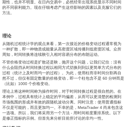
期性，也并不明显。在日内交易中，必然经常出现系统显示不同时间
的不同获利能力。现在仔细考虑产生这些影响的因素以及克服它们的
方法。
理论
从随机过程统计学的观点来看，第一次接近的价格变动过程通常视为
一种扩散，即一种物质或能量从高密度区域传播到低密度区域。众所
周知，时间转换将连续鞅引入相对容易分布的布朗运动。
不管价格变动过程是扩散还是鞅，抛开这个问题，让我们记住：没有
什么会阻挡从时间转换过程以相同方式切换到到以更简单方式分布的
过程（统计上及时而均一的过程）。为此，使用柱而非时间分割再自
然不过，但仅有固定数量的价格变动，即一个柱包含不是 60 分钟而是
（比如）1000 个价格变动。
理论上将这种时间称为操作时间，对于时间转换过程是很自然的。在
本例中，过程具有统计上稳定的平均偏差，从而可以更清楚的检测到
市场氛围的形成并有效的跟随机波动分离。同时注意：使用普通指标
不仅是可能的，而且更加均一。不幸的是，MetaTrader 4 尚未包含这
一选项。所以，我们将采用另一个方法 - 用时间裕度重排系统。以下
是修正指标的示例。但首先来分析目前所讨论的非均一性。