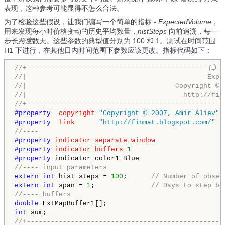
表现，这种参考可能显得不怎么合法。
为了检验这些假设，让我们编写一个简单的指标 -
ExpectedVolume
，
用来发现每小时价格变动的历史平均数量，
histSteps
向前追溯，每一
步长
跨度
数天。这些参数的典型值分别为 100 和 1。测试在时间范围
H1 下进行，在其他日内时间范围下参数应该更改。指标代码如下：
//+-------------------------------------------------
//|                                             Expe
//|                                     Copyright © 
//|                                       http://fin
//+-------------------------------------------------
#property  
copyright
"Copyright © 2007, Amir Aliev"
#property  
link
"http://finmat.blogspot.com/"
//---- 
#property 
indicator_separate_window
#property 
indicator_buffers
1
#property 
//---- input parameters
extern
int
 hist_steps = 
100
;      
// Number of obser
extern
int
 span = 
1
;              
// Days to step ba
//---- buffers
double
int
//+-------------------------------------------------