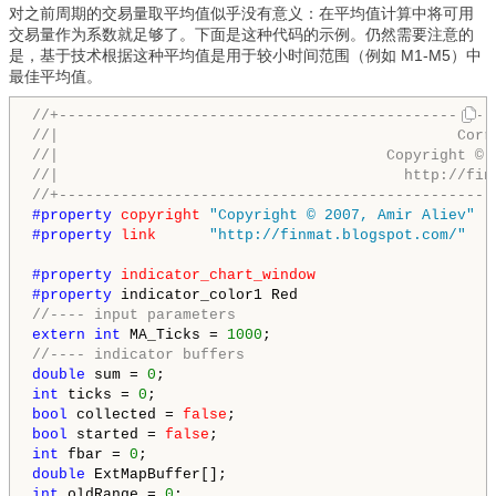
对之前周期的交易量取平均值似乎没有意义：在平均值计算中将可用
交易量作为系数就足够了。下面是这种代码的示例。仍然需要注意的
是，基于技术根据这种平均值是用于较小时间范围（例如 M1-M5）中
最佳平均值。
//+-------------------------------------------------
//|                                             Corr
//|                                     Copyright © 
//|                                       http://fin
//+-------------------------------------------------
#property 
copyright
"Copyright © 2007, Amir Aliev"
#property 
link
"http://finmat.blogspot.com/"
#property 
indicator_chart_window
#property 
//---- input parameters
extern
int
 MA_Ticks = 
1000
//---- indicator buffers
double
 sum = 
0
int
 ticks = 
0
bool
 collected = 
false
bool
 started = 
false
int
 fbar = 
0
double
int
 oldRange = 
0