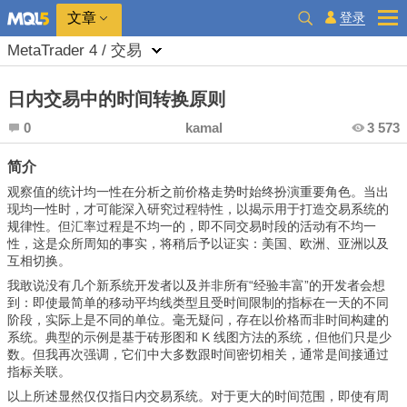
登录
文章
MetaTrader 4 / 交易
日内交易中的时间转换原则
0
kamal
3 573
简介
观察值的统计均一性在分析之前价格走势时始终扮演重要角色。当出
现均一性时，才可能深入研究过程特性，以揭示用于打造交易系统的
规律性。但汇率过程是不均一的，即不同交易时段的活动有不均一
性，这是众所周知的事实，将稍后予以证实：美国、欧洲、亚洲以及
互相切换。
我敢说没有几个新系统开发者以及并非所有“经验丰富”的开发者会想
到：即使最简单的移动平均线类型且受时间限制的指标在一天的不同
阶段，实际上是不同的单位。毫无疑问，存在以价格而非时间构建的
系统。典型的示例是基于砖形图和 K 线图方法的系统，但他们只是少
数。但我再次强调，它们中大多数跟时间密切相关，通常是间接通过
指标关联。
以上所述显然仅仅指日内交易系统。对于更大的时间范围，即使有周