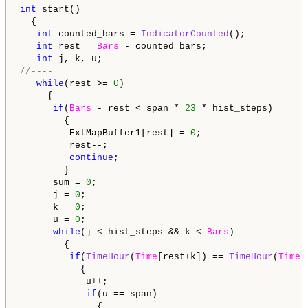
int
 start()

  {

int
 counted_bars = 
IndicatorCounted
();

int
 rest = 
Bars
 - counted_bars;

int
//----     
while
(rest >= 
0
)

     {

if
(
Bars
 - rest < span * 
23
 * hist_steps) 

        {

         ExtMapBuffer1[rest] = 
0
;     

         rest--; 

continue
;                                   
        }

      sum = 
0
;

      j = 
0
;

      k = 
0
;

      u = 
0
;

while
(j < hist_steps && k < 
Bars
) 

        {

if
(
TimeHour
(
Time
[rest+k]) == 
TimeHour
(
Time
[
           {

            u++;

if
(u == span)

              {
