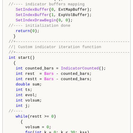
//---- indicator buffers mapping
SetIndexBuffer
(
0
, ExtMapBuffer);

SetIndexBuffer
(
1
, ExpVolBuffer);

SetIndexDrawBegin
(
0
, 
0
//---- initialization done
return
(
0
);

//+-------------------------------------------------
//| Custom indicator iteration function             
//+-------------------------------------------------
int
 start()

  {

int
 counted_bars = 
IndicatorCounted
();

int
 rest  = 
Bars
 - counted_bars;

int
 restt = 
Bars
 - counted_bars;

double
 sum;                               

int
 ts;                                   

int
 evol;                                 

int
 volsum;

int
//----
while
(restt >= 
0
)

     {

       volsum = 
0
;

for
(
int
 k = 
0
; k < 
30
; k++) 
