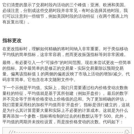
它们清楚的显示了交易时段内活动的三个峰值：亚洲、欧洲和美国。
必须注意，分割成这些交易时段并非常见 - 有时会选择其他时段。我
们可以注意到一些细节，例如美国时段的活动特征（在两个图表上均
有反复出现）。
指标更改
在更改指标时，理解如何精确的将时间纳入非常重要。对于类似移动
平均线的简单指标，这非常容易，然而更改振荡指标等则非常困难。
最终，有必要引入一个“可操作”的时间范围。现在来尝试更改一些简单
的指标。其中最简单的是修正的交易量 - 实际交易量除以预期交易
量。偏离该指标值 1 的两侧的偏差反映了市场上活动的增加/减少。代
码非常简单。它包含在本文随附文件中。
下一个示例是平均值。实际上，我们只需要通过柱内价格变动次数衡
量柱的特征，平均值就是基于其所创建（例如开盘价）。最后的数字
并不完全等于所有价格变动上价格值的总和。为了更加精确的评估，
我们需要采用柱的加权平均值而非‘开盘价’。指标是强行建立的，这就
是为什么其计算需要大量和实际上不必要的计算成本。这就是为什么
要再添加一个参数 - 指标将绘制的过去的柱数默认等于 500。此外，
平均值的周期并未按柱设置，而是按价格变动的次数。代码如下：
//+-------------------------------------------------