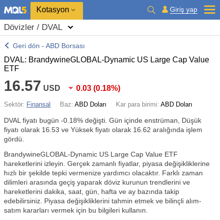
Kotasyon
Giriş yap
Dövizler / DVAL
Geri dön - ABD Borsası
DVAL: BrandywineGLOBAL-Dynamic US Large Cap Value
ETF
16.57
USD
0.03
(
0.18%
)
Sektör:
Finansal
Baz:
ABD Doları
Kar para birimi:
ABD Doları
DVAL fiyatı bugün
-0.18%
değişti. Gün içinde enstrüman, Düşük
fiyatı olarak 16.53 ve Yüksek fiyatı olarak 16.62 aralığında işlem
gördü.
BrandywineGLOBAL-Dynamic US Large Cap Value ETF
hareketlerini izleyin. Gerçek zamanlı fiyatlar, piyasa değişikliklerine
hızlı bir şekilde tepki vermenize yardımcı olacaktır. Farklı zaman
dilimleri arasında geçiş yaparak döviz kurunun trendlerini ve
hareketlerini dakika, saat, gün, hafta ve ay bazında takip
edebilirsiniz. Piyasa değişikliklerini tahmin etmek ve bilinçli alım-
satım kararları vermek için bu bilgileri kullanın.