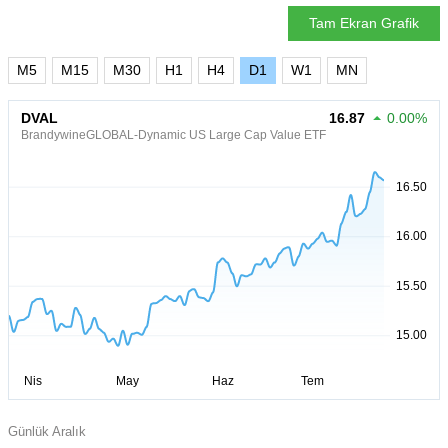
Tam Ekran Grafik
M5
M15
M30
H1
H4
D1
W1
MN
DVAL
16.87
0.00%
BrandywineGLOBAL-Dynamic US Large Cap Value ETF
Günlük Aralık